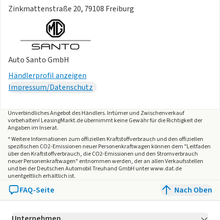
Zinkmattenstraße 20, 79108 Freiburg
Auto Santo GmbH
Händlerprofil anzeigen
Impressum/Datenschutz
Unverbindliches Angebot des
Händlers
. Irrtümer und Zwischenverkauf
vorbehalten! LeasingMarkt.de übernimmt keine Gewähr für die Richtigkeit der
Angaben im Inserat.
* Weitere Informationen zum offiziellen Kraftstoffverbrauch und den offiziellen
spezifischen CO2-Emissionen neuer Personenkraftwagen können dem "Leitfaden
über den Kraftstoffverbrauch, die CO2-Emissionen und den Stromverbrauch
neuer Personenkraftwagen" entnommen werden, der an allen Verkaufsstellen
und bei der Deutschen Automobil Treuhand GmbH unter www.dat.de
unentgeltlich erhältlich ist.
FAQ-Seite
Nach Oben
Unternehmen