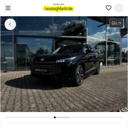
1
/
9