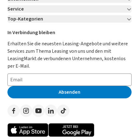
Service
Über LeasingMarkt.de
Top-Kategorien
Kontakt
Karriere
Jetzt bewerben!
Leasing Deals
Ratgeber
Für Händler
In Verbindung bleiben
Gebrauchtwagen Leasing
Magazin
Kooperation mit AutoScout24
Erhalten Sie die neuesten Leasing-Angebote und weitere
Services zum Thema Leasing von uns und den mit
Leasing ohne Anzahlung
Datenschutz-Einstellungen
AGB
LeasingMarkt.de verbundenen Unternehmen, kostenlos
E-Auto Leasing
So funktioniert’s
Datenschutz
per E-Mail.
Privatleasing
Häufig gestellte Fragen
Impressum
Leasing-Vergleiche
Leasing-Lexikon
Erklärung zur Barrierefreiheit
Absenden
Herstellerverzeichnis
Auto-Tests
Presse
Händlerverzeichnis
Werben auf LeasingMarkt.de
Autoleasing in der Nähe