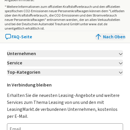
Angaben im Inserat.
Kneebag
* Weitere Informationen zum offiziellen Kraftstoffverbrauch und den offiziellen
spezifischen CO2-Emissionen neuer Personenkraftwagen können dem "Leitfaden
PRE-SAFE® System
über den Kraftstoffverbrauch, die CO2-Emissionen und den Stromverbrauch
Flex-Bottleholder
neuer Personenkraftwagen" entnommen werden, der an allen Verkaufsstellen
und bei der Deutschen Automobil Treuhand GmbH unter www.dat.de
Fingerabdrucksensor
unentgeltlich erhältlich ist.
Mittenairbag
FAQ-Seite
Nach Oben
Mercedes-Benz Notrufsystem
Kommunikationsmodul (5G) für die Nutzung von Mercedes
Unternehmen
me connect Diensten
Integrierter Wartungsservice
Service
Über LeasingMarkt.de
Digitales Extra: Remote und Charging Services Premium
Top-Kategorien
Kontakt
Karriere
Jetzt bewerben!
Galvanisierte Lenkradschaltpaddles
Reifendruckkontrolle
Leasing Deals
Ratgeber
Für Händler
In Verbindung bleiben
AIRMATIC
Gebrauchtwagen Leasing
Magazin
Kooperation mit AutoScout24
Erhalten Sie die neuesten Leasing-Angebote und weitere
Digitales Extra: Vorrüstung für MBUX Entertainment Plus
Services zum Thema Leasing von uns und den mit
Innenhimmel Stoff schwarz
Leasing ohne Anzahlung
Datenschutz-Einstellungen
AGB
LeasingMarkt.de verbundenen Unternehmen, kostenlos
MBUX Multimediasystem
E-Auto Leasing
So funktioniert’s
Datenschutz
per E-Mail.
Digitales Radio
Fondsitze elektrisch verstellbar
Privatleasing
Häufig gestellte Fragen
Impressum