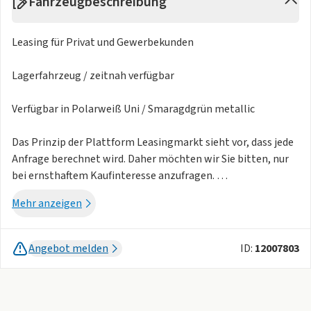
Fahrzeugbeschreibung
Leasing für Privat und Gewerbekunden
Lagerfahrzeug / zeitnah verfügbar
Verfügbar in Polarweiß Uni / Smaragdgrün metallic
Das Prinzip der Plattform Leasingmarkt sieht vor, dass jede
Anfrage berechnet wird. Daher möchten wir Sie bitten, nur
bei ernsthaftem Kaufinteresse anzufragen.
Mehr anzeigen
Ebenfalls bitte nur, wenn Sie mit einer Lieferung binnen
spätestens drei Monaten einverstanden sind.
Angebot melden
ID:
12007803
Leasing nur möglich mit deutschem Firmensitz
Leasing nur möglich mit positiver Schufa / Creditreform
Firmenleasing nur möglich bei mind. 1 Jahr Firmenbestehen