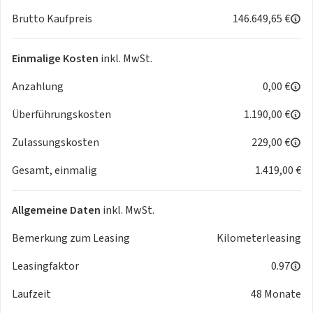
Trennnetz
Brutto Kaufpreis
146.649,65 €
Ladekabel bis 22 kW für Wallbox und öffentliche Ladestation,
8m, glatt
Digitales Extra: Vorrüstung für Navigationsdienste
Einmalige Kosten
inkl. MwSt.
Unilack polarweiß
Anzahlung
0,00 €
Vorrüstung für digitale Schlüsselübergabe
Digitales Extra: Hinterachslenkung
Überführungskosten
1.190,00 €
Leder schwarz / spacegrau
DISTRONIC PLUS inkl. BAS PLUS und PRE-SAFE® Bremse
Zulassungskosten
229,00 €
Innenspiegel automatisch abblendend
Gesamt, einmalig
1.419,00 €
Hintere Sensoren für Spurhalte-Assistent
Aktiver Lenk-Assistent
Vorrüstung für INTELLIGENT PARK PILOT
Allgemeine Daten
inkl. MwSt.
PRE-SAFE® Impuls Seite
Digitales Extra: Individualisierungs-Paket
Bemerkung zum Leasing
Kilometerleasing
Vorrüstung für Projektionsfunktion Linien
Leasingfaktor
0.97
DIGITAL LIGHT
Vorrüstung für GUARD 360° Services
Laufzeit
48 Monate
Leuchtenband vorn