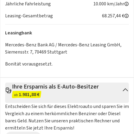
Soundpersonalisierung
Jährliche Fahrleistung
10.000 km/Jahr
Digitales Extra: Remote Services Premium
Leasing-Gesamtbetrag
68.257,44 €
Digitales Extra: Erweiterte Funktionen MBUX
Digitales Extra: Festplatten-Navigation
Digitales Extra: Vorrüstung für Live Traffic Information
Leasingbank
Sitzklimatisierung für Fahrer und Beifahrer
Mercedes-Benz Bank AG / Mercedes-Benz Leasing GmbH,
Panorama-Schiebedach
Siemensstr. 7, 70469 Stuttgart
Vorrüstung für Projektionsfunktion Symbole
Vorrüstung für Projektionsfunktion Animationen
Bonität vorausgesetzt.
Lenkradheizung
Außenspiegel elektrisch anklappbar
360°-Kamera
Ihre Ersparnis als E-Auto-Besitzer
3 Jahre kostenfreie Navigations-Updates für Kartendaten
1.981,88 €
ab
Vorrüstung für Remote Park-Assistent
Digitales Extra: Verkehrszeichen-Assistent
Entscheiden Sie sich für dieses Elektroauto und sparen Sie im
Aktiver Geschwindigkeitslimit-Assistent
Vergleich zu einem herkömmlichen Benziner oder Diesel
Einbruch- und Diebstahlwarnanlage (EDW)
bares Geld. Nutzen Sie unseren praktischen Rechner und
Klimatisierungsautomatik THERMOTRONIC
ermitteln Sie jetzt Ihre Ersparnis!
Umfeldbeleuchtung mit Projektion des Markenlogos