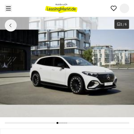
1
/
6