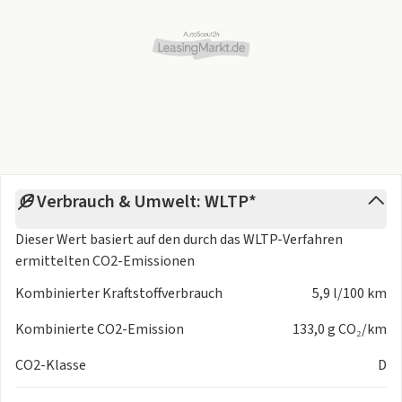
- Mehrlenkerachse
- Scheckheft gepflegt
- Aktiver Park-Assistent mit PARKTRONIC
- Digitales Extra: Vorrüstung für Live Traffic Information
- Partikelfilter
Interieur
- Panorama-Schiebedach
- Armlehne im Fond
- MBUX Multimediasystem
- i-Size Kindersitzbefestigung
Verbrauch & Umwelt: WLTP*
- Sitzkomfort-Paket
Dieser Wert basiert auf den durch das
WLTP-Verfahren
- Fünfsitzer
ermittelten CO2-Emissionen
- Zierelemente Holz Linde schwarz offenporig
Exterieur
Kombinierter Kraftstoffverbrauch
5,9 l/100 km
- AIRPANEL
- Außenspiegel elektrisch anklappbar
Kombinierte CO2-Emission
133,0 g CO₂/km
- Spiegel-Paket
CO2-Klasse
D
- 45,7 cm (18") AMG Leichtmetallräder im 5-
Doppelspeichen-Design