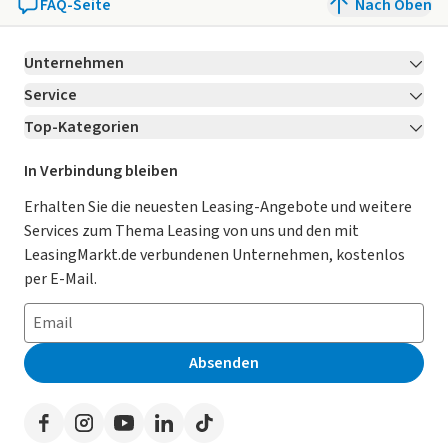
FAQ-Seite
Nach Oben
Unternehmen
Service
Über LeasingMarkt.de
Top-Kategorien
Kontakt
Karriere
Jetzt bewerben!
Leasing Deals
Ratgeber
Für Händler
In Verbindung bleiben
Gebrauchtwagen Leasing
Magazin
Kooperation mit AutoScout24
Erhalten Sie die neuesten Leasing-Angebote und weitere
Services zum Thema Leasing von uns und den mit
Leasing ohne Anzahlung
Datenschutz-Einstellungen
AGB
LeasingMarkt.de verbundenen Unternehmen, kostenlos
E-Auto Leasing
So funktioniert’s
Datenschutz
per E-Mail.
Privatleasing
Häufig gestellte Fragen
Impressum
Leasing-Vergleiche
Leasing-Lexikon
Erklärung zur Barrierefreiheit
Absenden
Herstellerverzeichnis
Auto-Tests
Presse
Händlerverzeichnis
Werben auf LeasingMarkt.de