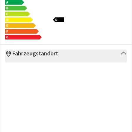
- 4-Wege-Lordosenstütze
- 4/5türig
Sonstiges
- Fingerabdrucksensor
- Galvanisierte Lenkradschaltpaddles
- TIREFIT
- Winter-Paket
Fahrzeugstandort
- Umweltplakette (grün)
- Metallic-Lackierung
- HU/AU neu!
- Digitales Extra: Individualisierungs-Paket
- Nichtraucher Fahrzeug
Keine Haftung für Druck- u. Schreibfehler
Irrtum und Zwischenverkauf vorbehalten