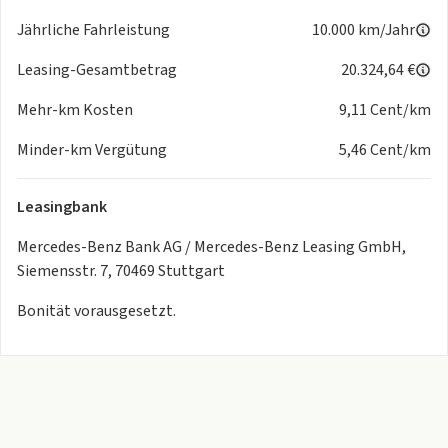
Media
Jährliche Fahrleistung
10.000 km/Jahr
- Digitales Radio
- USB-Paket Plus
Leasing-Gesamtbetrag
20.324,64 €
- Advanced Soundsystem
Mehr-km Kosten
9,11 Cent/km
- CENTRAL MEDIA DISPLAY
- Digitales Extra: Remote Services
Minder-km Vergütung
5,46 Cent/km
- Digitales Extra: Vorrüstung für Navigationsdienste
- Digitales Extra: Smartphone Integration
Leasingbank
- Digitales Extra: Vorrüstung für MBUX Entertainment
- Digitales Extra: Erweiterte Funktionen MBUX
Mercedes-Benz Bank AG / Mercedes-Benz Leasing GmbH,
- Digitales Extra: Festplatten-Navigation
Siemensstr. 7, 70469 Stuttgart
- Digitales Extra: MBUX Navigation Premium
Technik
Bonität vorausgesetzt.
- Rückfahrkamera
- Scheibenwischer mit Regensensor
- Erweitertes automatisches Wiederanfahren im Stau
- Park-Paket mit Rückfahrkamera
- Automatische Beifahrerairbag-Abschaltung