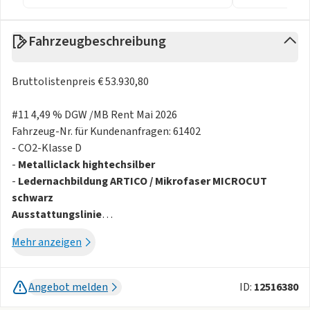
Fahrzeugbeschreibung
Bruttolistenpreis € 53.930,80
#11 4,49 % DGW /MB Rent Mai 2026
Fahrzeug-Nr. für Kundenanfragen: 61402
- CO2-Klasse D
-
Metalliclack hightechsilber
-
Ledernachbildung ARTICO / Mikrofaser MICROCUT
schwarz
Ausstattungslinie
- AMG Line
Mehr anzeigen
- AMG Line Advanced Plus
Sicherheit
- Totwinkel-Assistent
Angebot melden
ID:
12516380
- KEYLESS-GO Komfort-Paket