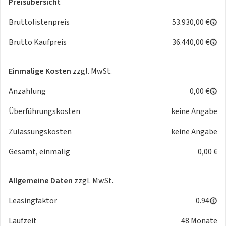
Preisübersicht
- Android Auto
- Innenspiegel automatisch abblendend
Bruttolistenpreis
53.930,00 €
- 7G-DCT
Brutto Kaufpreis
36.440,00 €
- Volldigitales Instrumenten-Display
- Aktiver Geschwindigkeitslimit-Assistent
- Klimatisierungsautomatik THERMATIC
Einmalige Kosten
zzgl. MwSt.
- HANDS-FREE ACCESS
Anzahlung
0,00 €
- Sitzheizung für Fahrer und Beifahrer
- Scheibenwaschanlage beheizt
Überführungskosten
keine Angabe
- Multifunktions-Sportlenkrad in Leder Nappa
- Digitales Extra: Verkehrszeichen-Assistent
Zulassungskosten
keine Angabe
- Advanced-Plus-Paket mit Digitalen Extras
Gesamt, einmalig
0,00 €
Sportive
- AMG Styling
- Komfortfahrwerk mit Tieferlegung
Allgemeine Daten
zzgl. MwSt.
- Sportsitze
- DYNAMIC SELECT
Leasingfaktor
0.94
- Sportlicher Motorsound
Laufzeit
48 Monate
- Sport-Bremsanlage