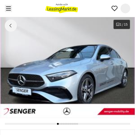
1
/
15