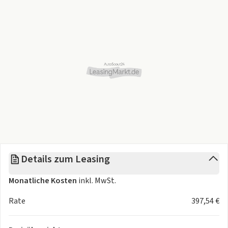
Progressive Line Advanced Plus
Anhängevorrichtung mit ESP® Anhängerstabilisierung
Metalliclack mountaingrau
Totwinkel-Assistent
Aktiver Abstands-Assistent DISTRONIC
Digitales Extra: Smartphone Integration
Wärmedämmend dunkel getöntes Glas
Digitales Extra: Verkehrszeichen-Assistent
Zierelemente Holz Linde schwarz offenporig
Winter-Paket
Umfeldbeleuchtung mit Projektion des Markenlogos
Details zum Leasing
Monatliche Kosten
inkl. MwSt.
Rate
397,54 €