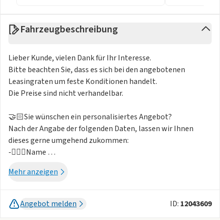
Fahrzeugbeschreibung
Lieber Kunde, vielen Dank für Ihr Interesse.
Bitte beachten Sie, dass es sich bei den angebotenen
Leasingraten um feste Konditionen handelt.
Die Preise sind nicht verhandelbar.
🤝🏻Sie wünschen ein personalisiertes Angebot?
Nach der Angabe der folgenden Daten, lassen wir Ihnen
dieses gerne umgehend zukommen:
-🙋🏻‍♀️Name
-🏠Adresse
Mehr anzeigen
-☎️Telefonnummer
-📧Mailadresse
Angebot melden
ID:
12043609
Sonderauusstattung: