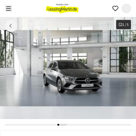
1
/
5