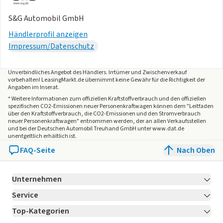
S&G Automobil GmbH
Händlerprofil anzeigen
Impressum/Datenschutz
Unverbindliches Angebot des
Händlers
. Irrtümer und Zwischenverkauf
vorbehalten! LeasingMarkt.de übernimmt keine Gewähr für die Richtigkeit der
Angaben im Inserat.
* Weitere Informationen zum offiziellen Kraftstoffverbrauch und den offiziellen
spezifischen CO2-Emissionen neuer Personenkraftwagen können dem "Leitfaden
über den Kraftstoffverbrauch, die CO2-Emissionen und den Stromverbrauch
neuer Personenkraftwagen" entnommen werden, der an allen Verkaufsstellen
und bei der Deutschen Automobil Treuhand GmbH unter www.dat.de
unentgeltlich erhältlich ist.
FAQ-Seite
Nach Oben
Unternehmen
Service
Über LeasingMarkt.de
Top-Kategorien
Kontakt
Karriere
Jetzt bewerben!