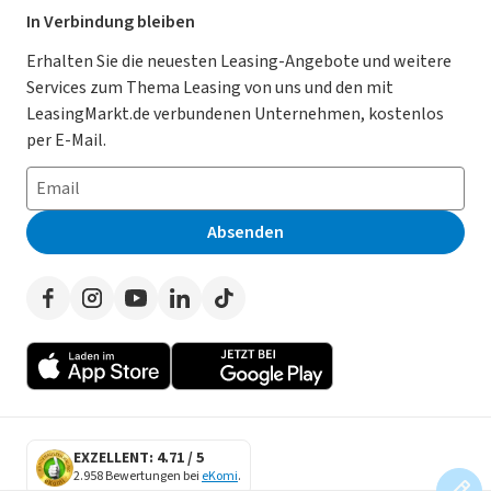
Leasing Deals
Ratgeber
Für Händler
In Verbindung bleiben
Gebrauchtwagen Leasing
Magazin
Kooperation mit AutoScout24
Erhalten Sie die neuesten Leasing-Angebote und weitere
Services zum Thema Leasing von uns und den mit
Leasing ohne Anzahlung
Datenschutz-Einstellungen
AGB
LeasingMarkt.de verbundenen Unternehmen, kostenlos
E-Auto Leasing
So funktioniert’s
Datenschutz
per E-Mail.
Privatleasing
Häufig gestellte Fragen
Impressum
Leasing-Vergleiche
Leasing-Lexikon
Erklärung zur Barrierefreiheit
Absenden
Herstellerverzeichnis
Auto-Tests
Presse
Händlerverzeichnis
Werben auf LeasingMarkt.de
Autoleasing in der Nähe
EXZELLENT: 4.71 / 5
2.958 Bewertungen bei
eKomi
.