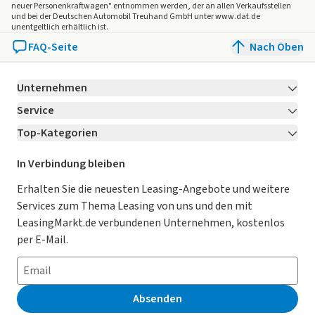
neuer Personenkraftwagen" entnommen werden, der an allen Verkaufsstellen
und bei der Deutschen Automobil Treuhand GmbH unter www.dat.de
unentgeltlich erhältlich ist.
FAQ-Seite
Nach Oben
Unternehmen
Service
Über LeasingMarkt.de
Top-Kategorien
Kontakt
Karriere
Jetzt bewerben!
Leasing Deals
Ratgeber
Für Händler
In Verbindung bleiben
Gebrauchtwagen Leasing
Magazin
Kooperation mit AutoScout24
Erhalten Sie die neuesten Leasing-Angebote und weitere
Services zum Thema Leasing von uns und den mit
Leasing ohne Anzahlung
Datenschutz-Einstellungen
AGB
LeasingMarkt.de verbundenen Unternehmen, kostenlos
E-Auto Leasing
So funktioniert’s
Datenschutz
per E-Mail.
Privatleasing
Häufig gestellte Fragen
Impressum
Leasing-Vergleiche
Leasing-Lexikon
Erklärung zur Barrierefreiheit
Absenden
Herstellerverzeichnis
Auto-Tests