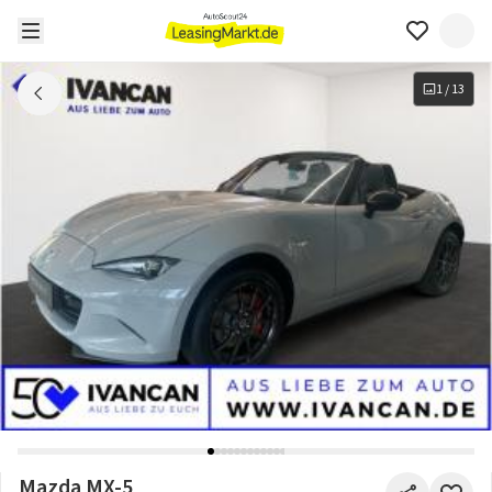
1
/
13
Mazda MX-5