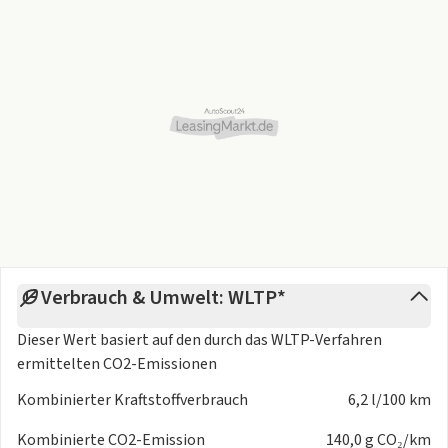
R16 Bereifung
- RECARO® Sportsitze in Leder-Alcantara®-Kombination
inkl. Sitzheizung
- Lichtsensor
- Freisprecheinrichtung mit Sprachsteuerung und
Bluetooth® mit Audio-Streaming
- Digitalradio-Tuner (DAB+)
- i-stop: Motor Stopp-/Start-System
- Lenkradbedientasten für Audioquelle und Lautstärke,
Freisprechanlage und Geschwindigkeitsregelanlage
- Elektrische Fensterheber
Verbrauch & Umwelt: WLTP*
Änderungen, Zwischenverkauf und Irrtümer vorbehalten.
Dieser Wert basiert auf den durch das
WLTP-Verfahren
ermittelten CO2-Emissionen
Kombinierter Kraftstoffverbrauch
6,2 l/100 km
Kombinierte CO2-Emission
140,0 g CO₂/km