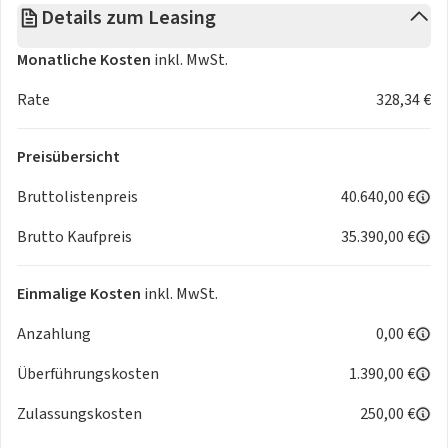
Details zum Leasing
- Frontairbags Seitenairbags mit integriertem
Kopf-/Schulter-Schutz
Monatliche Kosten
inkl. MwSt.
- Geschwindigkeitsbegrenzer mit Komfortschaltung
- Klimatisierungsautomatik
Rate
328,34 €
- Lederschaltknauf
- Geschwindigkeitsregelanlage mit
Preisübersicht
Geschwindigkeitsbegrenzer
- ISOFIX® Kindersitzhalterung auf dem Beifahrersitz
Bruttolistenpreis
40.640,00 €
- Lenksäule höheneinstellbar
Brutto Kaufpreis
35.390,00 €
- Lenksäule längeneinstellbar
- Komfortblinkfunktion
- Mobilitäts-Kit mit Kompressor und Reifendichtmittel
Einmalige Kosten
inkl. MwSt.
- LED-Tagfahrlicht
Anzahlung
0,00 €
- Müdigkeitserkennung (DAA)
- Notbremsassistent (SBS)
Überführungskosten
1.390,00 €
- LogIn: Schlüsselloses Zugangssystem
- Reifendruckkontrollsystem, direkt (TPMS)
Zulassungskosten
250,00 €
- Mittelarmlehne, vorne in Kunstleder eingefasst, Schwarz