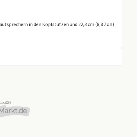
gen
autsprechern in den Kopfstützen und 22,3 cm (8,8 Zoll)
 und Apple CarPlay® als Touchscreen nutzbar
Bremssättel
tionskontrollsystem (TCR) und Track Mode

f-/Schulter-Schutz
ng