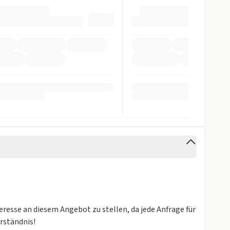
fer
arnsystem
ntrollsystem
stent
teresse an diesem Angebot zu stellen, da jede Anfrage für
erständnis!