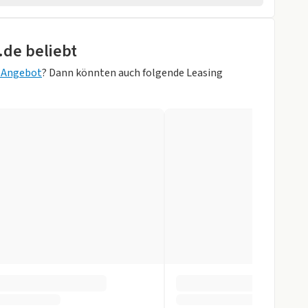
.de beliebt
 Angebot
? Dann könnten auch folgende Leasing
AY M)
Zentralverr.
gen
r
slenkrad
tomatik