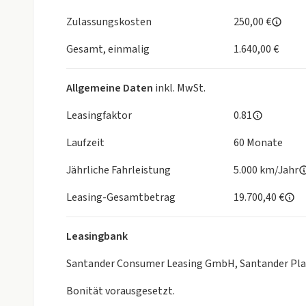
- Spurhalteassistent (LAS) mit Lenkunterstützung
- Sitzlehne für Fahrer- und Beifahrersitz neigungsve
Zulassungskosten
250,00 €
neigungsverstellbar
- Regensensor
Gesamt, einmalig
1.640,00 €
- Spurwechselassistent Plus (BSM) und Ausparkhilf
- Stoffverdeck in Schwarz
Allgemeine Daten
inkl. MwSt.
- Sonnenblende mit Make-up-Spiegel für Fahrer und
- Verkehrszeichenerkennung (TSR)
Leasingfaktor
0.81
- Voll-LED Scheinwerfer
Laufzeit
60 Monate
- Warnleuchte und -ton für nicht angelegte Sicherh
- Wegfahrsperre, elektronisch
Jährliche Fahrleistung
5.000 km/Jahr
- RAYS 16-Zoll-Leichtmetallfelgen, geschmiedet mi
- RECARO® Sportsitze in Leder-Alcantara®-Kombina
Leasing-Gesamtbetrag
19.700,40 €
- Lichtsensor
- Freisprecheinrichtung mit Sprachsteuerung und 
Leasingbank
- Digitalradio-Tuner (DAB+)
- i-stop: Motor Stopp-/Start-System
Santander Consumer Leasing GmbH, Santander Pla
- Lenkradbedientasten für Audioquelle und Lautstä
Bonität vorausgesetzt.
- Elektrische Fensterheber