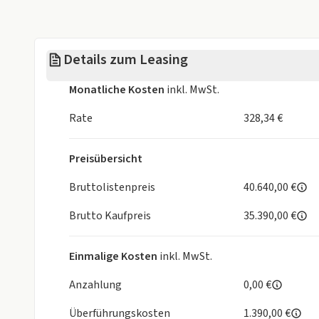
- Klimatisierungsautomatik
- Lederschaltknauf
- Geschwindigkeitsregelanlage mit Geschwindigke
Details zum Leasing
- ISOFIX® Kindersitzhalterung auf dem Beifahrersit
- Lenksäule höheneinstellbar
Monatliche Kosten
inkl. MwSt.
- Lenksäule längeneinstellbar
- Komfortblinkfunktion
Rate
328,34 €
- Mobilitäts-Kit mit Kompressor und Reifendichtmi
- LED-Tagfahrlicht
Preisübersicht
- Müdigkeitserkennung (DAA)
- Notbremsassistent (SBS)
Bruttolistenpreis
40.640,00 €
- LogIn: Schlüsselloses Zugangssystem
Brutto Kaufpreis
35.390,00 €
- Reifendruckkontrollsystem, direkt (TPMS)
- Mittelarmlehne, vorne in Kunstleder eingefasst, 
- Matrix-LED Lichtsystem
Einmalige Kosten
inkl. MwSt.
- Notbrems-Warnblinkautomatik (ESS)
- Rahmenloser Innenspiegel, automatisch abblen
Anzahlung
0,00 €
- Rückfahrkamera und Ausparkhilfe mit Bremsunte
Überführungskosten
1.390,00 €