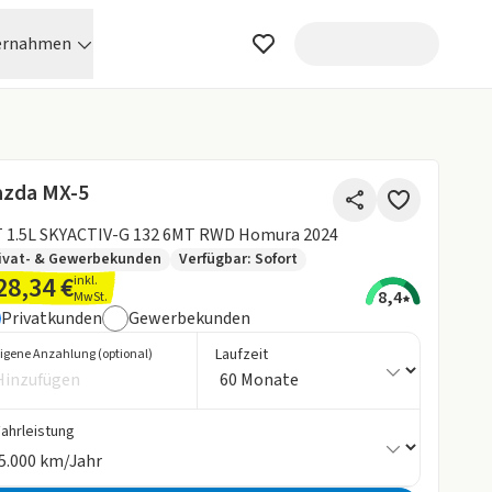
ernahmen
zda MX-5
T 1.5L SKYACTIV-G 132 6MT RWD Homura 2024
ivat- & Gewerbekunden
Verfügbar: Sofort
28,34 €
inkl.
8,4
MwSt.
Privatkunden
Gewerbekunden
Laufzeit
igene Anzahlung (optional)
Fahrleistung