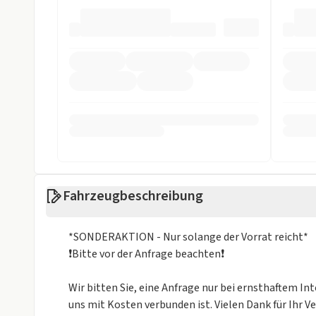
Sicherheit
ABS
ASR
Beifahrer-Airbag
Einparkhilfe
Einparkhilfe hinten
ESP
Fahrer-Airbag
LED Scheinwer
LED Tagfahrlicht
Müdigkeits-W
Notbremsassistent
Reifendruckko
Fahrzeugbeschreibung
Rückfahrkamera
Spurhalteassi
*SONDERAKTION - Nur solange der Vorrat reicht*
Totwinkel-Assistent
❗️Bitte vor der Anfrage beachten❗️
Sonstige
Wir bitten Sie, eine Anfrage nur bei ernsthaftem In
Alufelgen
Isofix
uns mit Kosten verbunden ist. Vielen Dank für Ihr V