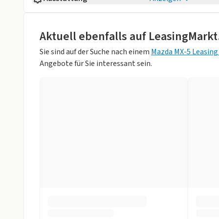
Fahrzeugaufbau
Cabrio
Komfort
Anzahl der Türen
2/3
elektr. Fensterheber
Klimaanlage
Aktuell ebenfalls auf LeasingMarkt
Sitzplätze
2
Klimaautomatik
Lederlenkrad
Sie sind auf der Suche nach einem
Mazda MX-5 Leasing
Farbe
Grau (AERO GR
Angebote für Sie interessant sein.
Regensensor
Schlüssellose 
Innenfarbe
Andere
Sitzheizung vorne
Sportsitze
Hubraum
1496 ccm
Tempomat
Weniger anzei
Technik
Bluetooth
Bordcompute
DAB-Radio
Multifunktion
Navigationssystem
Soundsystem
Sprachsteuerung
Start/Stop-Au
Touchscreen
USB