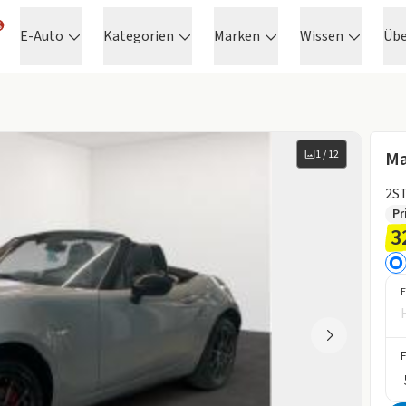
E-Auto
Kategorien
Marken
Wissen
Üb
1
/
12
Ma
2S
Pr
3
E