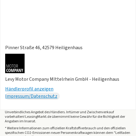
- Mittelarmlehne vorn
- Modellpflege
- Motor 1.6 Ltr. - 132 kW (System: 176 kW) T-GDI Hybrid
- Müdigkeitserkennungs-Sensor (Driver Attention Warning -
DAW)
- Navigationsbasierte Adaptive
Geschwindigkeitsregelanlage (Tempomat) mit
Pinner Straße 46, 42579 Heiligenhaus
Abstandsregelung (NSCC)
- Nebelscheinwerfer LED
- Parkbremse elektrisch
- Pedale Aluminium
Levy Motor Company MIttelrhein GmbH - Heiligenhaus
- Querverkehrs-Assistent (Rear Cross Traffic Alert - RCTA)
Händlerprofil anzeigen
- Radioempfang digital (DAB+)
Impressum/Datenschutz
- Reifen-Reparaturset
- Reifendruck-Kontrollsystem
- Rücksitz klappbar (40:20:40)
Unverbindliches Angebot des
Händlers
. Irrtümer und Zwischenverkauf
vorbehalten! LeasingMarkt.de übernimmt keine Gewähr für die Richtigkeit der
- Rücksitzlehnen neigungsverstellbar
Angaben im Inserat.
- Schadstoffarm nach Abgasnorm Euro 6e
* Weitere Informationen zum offiziellen Kraftstoffverbrauch und den offiziellen
spezifischen CO2-Emissionen neuer Personenkraftwagen können dem "Leitfaden
- Schalt-/Wählhebelgriff Leder