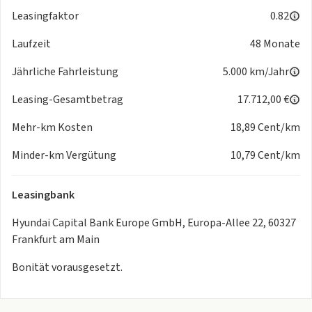
- Aussenspiegel schwarz lackiert
Leasingfaktor
0.82
- Ausstattung GT-LINE
- Ausstiegswarnung (Safe Exit Warning - SEW)
Laufzeit
48 Monate
- Bergabfahr-Assistent
Jährliche Fahrleistung
5.000 km/Jahr
- Berganfahr-Assistent
- Bi-LED-Scheinwerfer mit adaptivem Fernlicht
Leasing-Gesamtbetrag
17.712,00 €
- Blinkleuchte in Aussenspiegel integriert
- DAB-Tuner (Radioempfang digital)
Mehr-km Kosten
18,89 Cent/km
- Dachhimmel schwarz
Minder-km Vergütung
10,79 Cent/km
- Dachkonsole mit Leseleuchten LED
- Dachreling
- Digital Key
Leasingbank
- DriveWise
Hyundai Capital Bank Europe GmbH, Europa-Allee 22, 60327
- Einparkhilfe hinten
Frankfurt am Main
- Einparkhilfe vorn
- Einschaltautomatik für Fahrlicht
Bonität vorausgesetzt.
- Einstiegsleisten (Aluminium)
- Elektr. Bremskraftverteilung (EBD)
- Elektron. Stabilitäts-Programm (ESP / ESC)