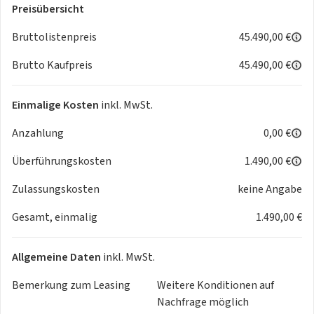
-
Sitzbelüftung vorn
Preisübersicht
-
Sitzheizung hinten
-
Stauassistent
Bruttolistenpreis
45.490,00 €
-
Verkehrszeichenerkennung - erweitert
Brutto Kaufpreis
45.490,00 €
(Geschwindigkeits-Regel-/Begrenzeranlage)
- 2-Farben-Lackierung
- 6 Lautsprecher
Einmalige Kosten
inkl. MwSt.
- Airbag Beifahrerseite abschaltbar
Anzahlung
0,00 €
- Airbag Fahrer-/Beifahrerseite
- Aktives Bremslicht (ESS)
Überführungskosten
1.490,00 €
- Ambiente-Beleuchtung
- Anti-Blockier-System (ABS)
Zulassungskosten
keine Angabe
- Anzeige für Reifendruck im Display
Gesamt, einmalig
1.490,00 €
- Anzeigeinstrumente Supervision Digital 12.3 Zoll
- Audiobedienung am Lenkrad
- Auspark-Assistent
Allgemeine Daten
inkl. MwSt.
- Aussenspiegel Wagenfarbe
Bemerkung zum Leasing
Weitere Konditionen auf
- Aussenspiegel elektr. anklappbar
Nachfrage möglich
- Aussenspiegel elektr. verstell- und heizbar - beide