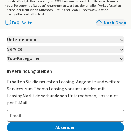
über den Kraftstoffverbrauch, die CO2-Emissionen und den Stromverbrauch
- Scheibenwischer mit Regensensor
neuer Personenkraftwagen" entnommen werden, der an allen Verkaufsstellen
und bei der Deutschen Automobil Treuhand GmbH unter www.dat.de
- Schliess-/Startsystem Smart-Key
unentgeltlich erhältlich ist.
- Seitenairbag
FAQ-Seite
Nach Oben
- Seitenairbag vorn mitte (Center-Airbag)
- Sensor Scheibenbeschlagerkennung
Unternehmen
- Servolenkung elektronisch gesteuert
- Sicherheitsgurte vorn höhenverstellbar
Service
Über LeasingMarkt.de
- Sitz vorn links elektr. verstellbar (10-fach)
Top-Kategorien
Kontakt
Karriere
Jetzt bewerben!
- Sitz vorn links höhenverstellbar
- Sitz vorn rechts mech. höhenverstellbar
Leasing Deals
Ratgeber
Für Händler
In Verbindung bleiben
- Sitzbezug / Polsterung: Leder / Kunstleder
Gebrauchtwagen Leasing
Magazin
Kooperation mit AutoScout24
Erhalten Sie die neuesten Leasing-Angebote und weitere
- Sitzheizung vorn
Services zum Thema Leasing von uns und den mit
- Smartphone kabellose Schnittstelle (Apple CarPlay &
Leasing ohne Anzahlung
Datenschutz-Einstellungen
AGB
LeasingMarkt.de verbundenen Unternehmen, kostenlos
Android Auto)
E-Auto Leasing
So funktioniert’s
Datenschutz
per E-Mail.
- Sonnenblenden mit Spiegel (beleuchtet)
- Sound-Paket
Privatleasing
Häufig gestellte Fragen
Impressum
- Sound-System Harman-Kardon
Leasing-Vergleiche
Leasing-Lexikon
Erklärung zur Barrierefreiheit
- Spurfolgeassistent (Lane Following Assist - LFA)
Absenden