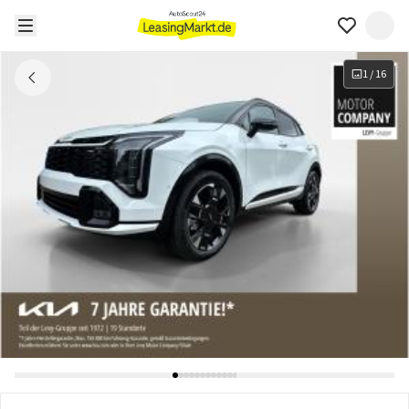
1
/
16