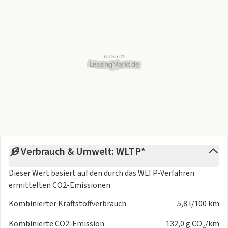
- Energierückgewinnung (Alternator Management System -
AMS)
- Fahrmodusschalter
- Fensterheber elektr. mit Einklemmschutz vorn
- Fensterheber elektrisch vorn + hinten
- Frontkollisionswarnung mit Fussgänger- und
Fahrraderkennung und Abbiegefunktion
- Frontscheibe geräuschdämmend
- Fussmatten
- Gepäckraumabdeckung / Rollo
- Gepäckraumbeleuchtung (LED)
- Getriebe Automatik - (6-Stufen)
Verbrauch & Umwelt: WLTP*
- Head-up-Display (Frontsichtanzeige)
- Heckklappenöffnung elektr.
Dieser Wert basiert auf den durch das
WLTP-Verfahren
- Hybrid 176 kW (Motor 1.6 Ltr. - 132 kW)
ermittelten CO2-Emissionen
- Induktionsladeschale für Smartphone
Kombinierter Kraftstoffverbrauch
5,8 l/100 km
- Innenraumbeleuchtung LED
- Innenspiegel mit Abblendautomatik
Kombinierte CO2-Emission
132,0 g CO₂/km