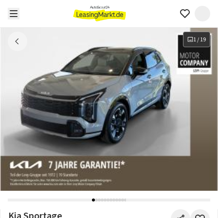
1
/
19
Kia Sportage