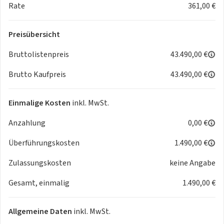
-
Sitzbelüftung vorn
Rate
361,00 €
-
Sitzheizung hinten
-
Stauassistent
Preisübersicht
-
Verkehrszeichenerkennung - erweitert
(Geschwindigkeits-Regel-/Begrenzeranlage)
Bruttolistenpreis
43.490,00 €
- 2-Farben-Lackierung
Brutto Kaufpreis
43.490,00 €
- 6 Lautsprecher
- Airbag Beifahrerseite abschaltbar
- Airbag Fahrer-/Beifahrerseite
Einmalige Kosten
inkl. MwSt.
- Aktives Bremslicht (ESS)
Anzahlung
0,00 €
- Ambiente-Beleuchtung
- Anti-Blockier-System (ABS)
Überführungskosten
1.490,00 €
- Anzeige für Reifendruck im Display
- Anzeigeinstrumente Supervision Digital 12.3 Zoll
Zulassungskosten
keine Angabe
- Audiobedienung am Lenkrad
Gesamt, einmalig
1.490,00 €
- Auspark-Assistent
- Aussenspiegel elektr. anklappbar
- Aussenspiegel elektr. verstell- und heizbar - beide
Allgemeine Daten
inkl. MwSt.
- Aussenspiegel schwarz lackiert