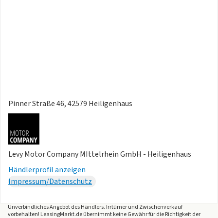
- Müdigkeitserkennungs-Sensor (Driver Attention Warning -
DAW)
- Nebelscheinwerfer LED
- Parkbremse elektrisch
- Pedale Aluminium
- Querverkehrs-Assistent (Rear Cross Traffic Alert - RCTA)
- Radioempfang digital (DAB+)
- Reifen-Reparaturset
- Reifendruck-Kontrollsystem
Pinner Straße 46, 42579 Heiligenhaus
- Rücksitz klappbar (40:20:40)
- Rücksitzlehnen neigungsverstellbar
- Schadstoffarm nach Abgasnorm Euro 6e
- Schalt-/Wählhebelgriff Leder
Levy Motor Company MIttelrhein GmbH - Heiligenhaus
- Scheibenwischer mit Regensensor
Händlerprofil anzeigen
- Schliess-/Startsystem Smart-Key
Impressum/Datenschutz
- Seitenairbag
- Seitenairbag vorn mitte (Center-Airbag)
- Sensor Scheibenbeschlagerkennung
Unverbindliches Angebot des
Händlers
. Irrtümer und Zwischenverkauf
vorbehalten! LeasingMarkt.de übernimmt keine Gewähr für die Richtigkeit der