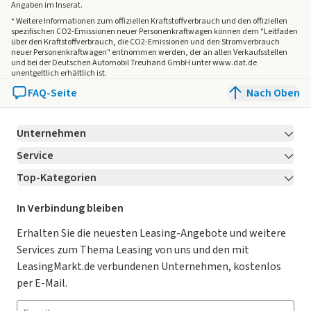
- Servolenkung elektronisch gesteuert
Angaben im Inserat.
- Sicherheitsgurte vorn höhenverstellbar
* Weitere Informationen zum offiziellen Kraftstoffverbrauch und den offiziellen
spezifischen CO2-Emissionen neuer Personenkraftwagen können dem "Leitfaden
- Sitz vorn links elektr. verstellbar (10-fach)
über den Kraftstoffverbrauch, die CO2-Emissionen und den Stromverbrauch
- Sitz vorn links höhenverstellbar
neuer Personenkraftwagen" entnommen werden, der an allen Verkaufsstellen
und bei der Deutschen Automobil Treuhand GmbH unter www.dat.de
- Sitz vorn rechts mech. höhenverstellbar
unentgeltlich erhältlich ist.
- Sitzbezug / Polsterung: Leder / Kunstleder
FAQ-Seite
Nach Oben
- Sitzheizung vorn
- Smartphone kabellose Schnittstelle (Apple CarPlay &
Unternehmen
Android Auto)
- Sonnenblenden mit Spiegel (beleuchtet)
Service
Über LeasingMarkt.de
- Sound-Paket
Top-Kategorien
Kontakt
Karriere
Jetzt bewerben!
- Sound-System Harman-Kardon
- Spurfolgeassistent (Lane Following Assist - LFA)
Leasing Deals
Ratgeber
Für Händler
In Verbindung bleiben
- Steckdose (12V-Anschluss) im Koffer-/Laderaum
Gebrauchtwagen Leasing
Magazin
Kooperation mit AutoScout24
Erhalten Sie die neuesten Leasing-Angebote und weitere
- Steckdose (12V-Anschluss) in Mittelkonsole
Services zum Thema Leasing von uns und den mit
- Tagfahrlicht LED
Leasing ohne Anzahlung
Datenschutz-Einstellungen
AGB
LeasingMarkt.de verbundenen Unternehmen, kostenlos
- Türgriffe aussen Wagenfarbe
E-Auto Leasing
So funktioniert’s
Datenschutz
per E-Mail.
- USB-Anschluss Mittelkonsole
- Unterfahrschutz hinten
Privatleasing
Häufig gestellte Fragen
Impressum