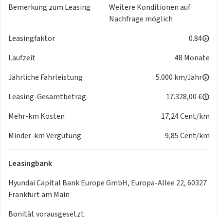
Bemerkung zum Leasing
Weitere Konditionen auf
- Ausstattung GT-LINE
Nachfrage möglich
- Ausstiegswarnung (Safe Exit Warning - SEW)
- Bergabfahr-Assistent
Leasingfaktor
0.84
- Berganfahr-Assistent
- Bi-LED-Scheinwerfer mit adaptivem Fernlicht
Laufzeit
48 Monate
- Blinkleuchte in Aussenspiegel integriert
Jährliche Fahrleistung
5.000 km/Jahr
- DAB-Tuner (Radioempfang digital)
- Dachhimmel schwarz
Leasing-Gesamtbetrag
17.328,00 €
- Dachkonsole mit Leseleuchten LED
- Dachreling
Mehr-km Kosten
17,24 Cent/km
- Digital Key
Minder-km Vergütung
9,85 Cent/km
- DriveWise
- Einparkhilfe hinten
- Einparkhilfe vorn
Leasingbank
- Einschaltautomatik für Fahrlicht
Hyundai Capital Bank Europe GmbH, Europa-Allee 22, 60327
- Einstiegsleisten (Aluminium)
Frankfurt am Main
- Elektr. Bremskraftverteilung (EBD)
- Elektron. Stabilitäts-Programm (ESP / ESC)
Bonität vorausgesetzt.