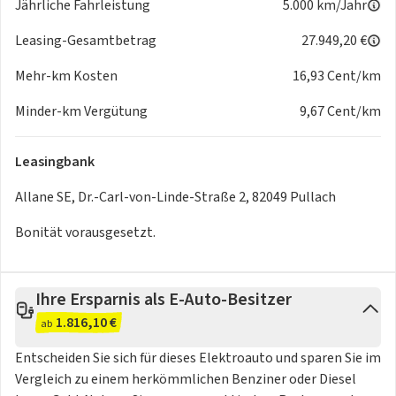
Jährliche Fahrleistung
5.000 km/Jahr
1 Mittenairbag vorn
2 Vorhangairbags, 2 Seitenairbags
Leasing-Gesamtbetrag
27.949,20 €
2 Frontairbags (Beifahrerairbag deaktivierbar)
Mehr-km Kosten
16,93 Cent/km
Außenausstattung
Trennwand zwischen Kabine und Laderaum
Minder-km Vergütung
9,67 Cent/km
Design-Elemente in Kunststoff (schwarz)
Seitenschweller mit Kunststoff verkleidet
Leasingbank
Türgriffe außen in Wagenfarbe
Aufnahmepunkte Dachträger
Allane SE, Dr.-Carl-von-Linde-Straße 2, 82049 Pullach
Außenspiegel anklappbar, elektrisch
Außenspiegel beheizbar und elektrisch einstellbar
Bonität vorausgesetzt.
Blinker im LED-Tagfahrlicht integriert
Außenspiegel mit integrierten Blinkleuchten
Außenspiegel in Hochglanzschwarz
Ihre Ersparnis als E-Auto-Besitzer
Wärmeschutzverglasung
1.816,10 €
ab
Sitze
Entscheiden Sie sich für dieses Elektroauto und sparen Sie im
Fahrersitz höhenverstellbar
Vergleich zu einem herkömmlichen Benziner oder Diesel
Beifahrersitz höhenverstellbar