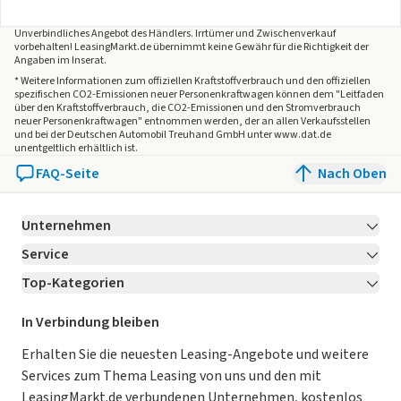
Unverbindliches Angebot des
Händlers
. Irrtümer und Zwischenverkauf
vorbehalten! LeasingMarkt.de übernimmt keine Gewähr für die Richtigkeit der
Angaben im Inserat.
* Weitere Informationen zum offiziellen Kraftstoffverbrauch und den offiziellen
spezifischen CO2-Emissionen neuer Personenkraftwagen können dem "Leitfaden
über den Kraftstoffverbrauch, die CO2-Emissionen und den Stromverbrauch
neuer Personenkraftwagen" entnommen werden, der an allen Verkaufsstellen
und bei der Deutschen Automobil Treuhand GmbH unter www.dat.de
unentgeltlich erhältlich ist.
FAQ-Seite
Nach Oben
Unternehmen
Service
Über LeasingMarkt.de
Top-Kategorien
Kontakt
Karriere
Jetzt bewerben!
Leasing Deals
Ratgeber
Für Händler
In Verbindung bleiben
Gebrauchtwagen Leasing
Magazin
Kooperation mit AutoScout24
Erhalten Sie die neuesten Leasing-Angebote und weitere
Services zum Thema Leasing von uns und den mit
Leasing ohne Anzahlung
Datenschutz-Einstellungen
AGB
LeasingMarkt.de verbundenen Unternehmen, kostenlos