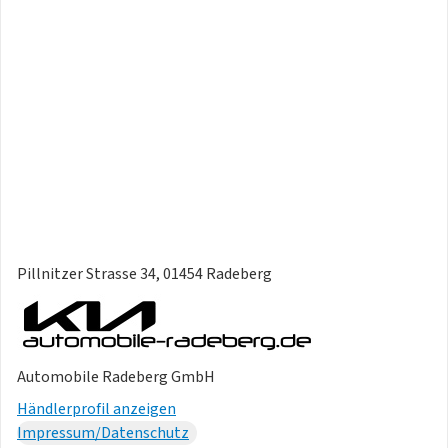
Beheizte Düsen Scheibenreinigungsanlage
Frontscheibenwischer mit variabler Intervallschaltung
Rundumsichtkamera (Surround View Monitor, SVM)
Parksensoren zusätzlich seitlich (PDW fr/rr/ss)
Geschwindigkeitsbegrenzer
Wippen am Lenkrad (Rekuperation)
Geschwindigkeitsregelanlage, adaptiv und
navigationsbasiert, inkl. Stopp & Go-Funktion (Smart Cruise
Control, SCC 2.0 mi
Nachfüllanzeige für Scheibenwaschanlage
Integriertes 19,1-cm-Digitaldisplay (7,5 Zoll)
Pillnitzer Strasse 34, 01454 Radeberg
Zuheizer, elektrisch
Antibeschlagsystem
Klimaautomatik mit Antibeschlagsystem
Luftfilter
Automobile Radeberg GmbH
Händlerprofil anzeigen
Impressum/Datenschutz