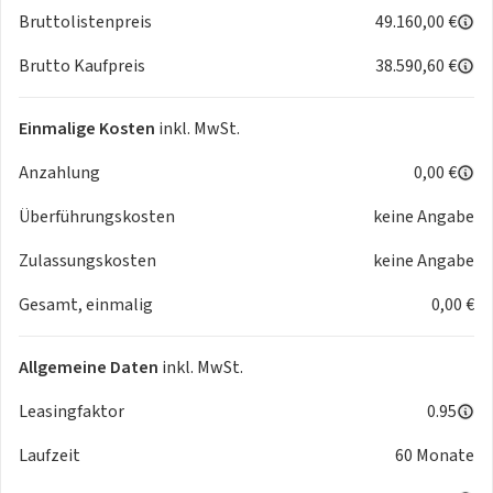
(Blind Spot Collision Avoidance Assist, BCA),
Bruttolistenpreis
49.160,00 €
Querverkehrwarner m
Brutto Kaufpreis
38.590,60 €
Aktiver Spurhalteassistent mit korrigierendem Lenkeingriff,
Müdigkeitswarner
Aktiver Totwinkelassistent mit Monitoranzeige (Blind Spot
Einmalige Kosten
inkl. MwSt.
View Monitor, BVM)
Anzahlung
0,00 €
Reifendruckkontrollsystem (TPMS) mit Druckanzeige für
jedes Rad im Display des Bordcomputers
Überführungskosten
keine Angabe
Intelligenter Geschwindigkeitsassistent (Intelligent Speed
Limit Assist, ISLA)
Zulassungskosten
keine Angabe
Frontkollisionswarner 1.5 (Forward Collision Avoidance
Gesamt, einmalig
0,00 €
Assist, FCA): Fahrzeuge, Fußgänger, Fahrradfahrer, inkl.
Abbiegef
Spurfolgeassistent (Lane Follow Assist, LFA)
Allgemeine Daten
inkl. MwSt.
Wegfahrsperre
ABS, Elektronisches Stabilitätsprogramm ESC,
Leasingfaktor
0.95
Berganfahrhilfe, Multikollisionsbremse
Laufzeit
60 Monate
Kopfstützen vorn höhenverstellbar
Autobahnassistent (Highway Driving Assist, HDA)