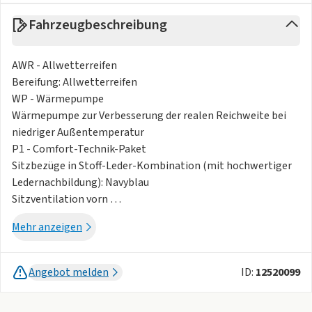
Fahrzeugbeschreibung
AWR - Allwetterreifen
Bereifung: Allwetterreifen
WP - Wärmepumpe
Wärmepumpe zur Verbesserung der realen Reichweite bei
niedriger Außentemperatur
P1 - Comfort-Technik-Paket
Sitzbezüge in Stoff-Leder-Kombination (mit hochwertiger
Ledernachbildung): Navyblau
Sitzventilation vorn
Digital Key 2.0 (Verwenden des eigenen Smartphones als
Mehr anzeigen
Fahrzeugschlüssel, Konfiguration in der Kia Connect App)
LM - 16-Zoll-Leichtmetallfelgen
16-Zoll-Leichtmetallfelgen
Angebot melden
ID:
12520099
Antrieb/Fahrwerk
2-Sitzer (Sitzkonfiguration: 2-0-0)