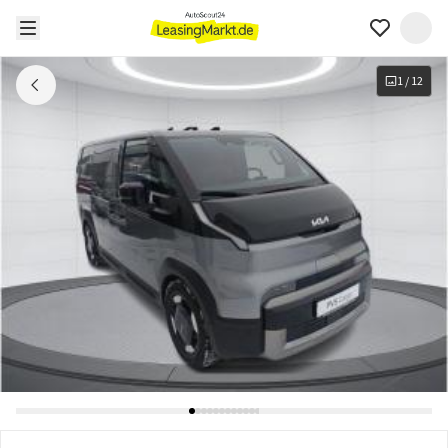
1
/
12