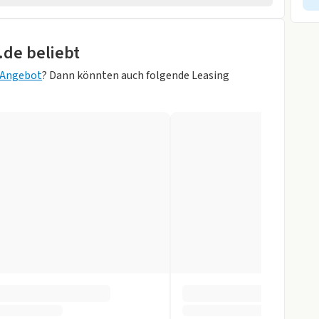
.de beliebt
g Angebot
? Dann könnten auch folgende Leasing
ite)
r
slenkrad
tomatik
gen