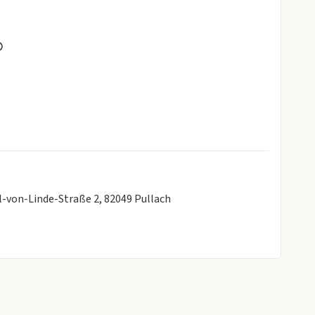
Warning - DAW)
r Lenkrad - Klimaanlage)
rl-von-Linde-Straße 2, 82049 Pullach