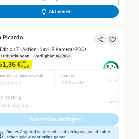
Aktivieren
a Picanto
 Edition 7 +Aktion+Navi+R.Kamera+PDC+
r Privatkunden
Verfügbar: 08/2026
51,36 €
inkl.
8,3
MwSt.
Laufzeit
igene Anzahlung (optional)
Fahrleistung
Kostenlos anfragen
Dieses Angebot ist derzeit nicht verfügbar, könnte aber
schon bald wieder online gehen.