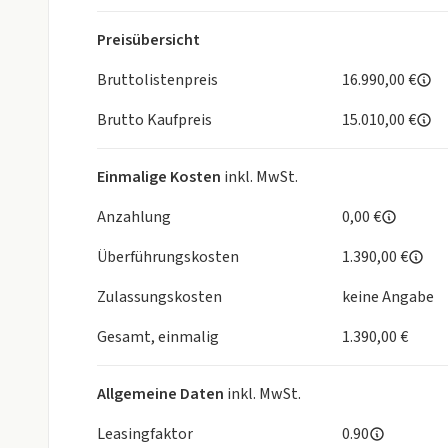
- Einparkhilfe hinten
- Einschaltautomatik für Fahrlicht
Preisübersicht
- Elektr. Bremskraftverteilung (EBD)
Bruttolistenpreis
16.990,00 €
- Elektron. Stabilitäts-Programm (ESP / ESC)
- Elektron. Traktionskontrolle
Brutto Kaufpreis
15.010,00 €
- Fensterheber elektrisch hinten
- Fensterheber elektrisch vorn
Einmalige Kosten
inkl. MwSt.
- Fernentriegelung Tankklappe
- Freisprecheinrichtung Bluetooth
Anzahlung
0,00 €
- Frontkollisionswarnung
- Fussmatten
Überführungskosten
1.390,00 €
- Gepäckraumabdeckung / Rollo
Zulassungskosten
keine Angabe
- Getriebe 5-Gang
- Getränkehalter
Gesamt, einmalig
1.390,00 €
- Gurtstraffer (vorn)
- Heckscheibe heizbar
Allgemeine Daten
- Heckscheibenwischer
inkl. MwSt.
- Intelligenter Geschwindigkeits-Begrenzer
Leasingfaktor
0.90
- Isofix-Aufnahmen für Kindersitz