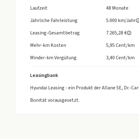
- Kopfstützen hinten verstellbar
Laufzeit
48 Monate
- Kopfstützen vorn verstellbar
Jährliche Fahrleistung
- Kühlergrill mit Chromrahmen
5.000 km/Jahr
- Laderaumabdeckung
Leasing-Gesamtbetrag
7.265,28 €
- Lenksäule (Lenkrad) höhenverstellbar
- Motor 1.0 Ltr. - 46 kW KAT
Mehr-km Kosten
5,95 Cent/km
- Multifunktion für Lenkrad
Minder-km Vergütung
- Müdigkeitserkennungs-Sensor (Driver Attention 
3,40 Cent/km
- Nebelschlussleuchte LED
- Projektor-Scheinwerfer
Leasingbank
- Radio & Klima-Paket (Audiosystem: Radio mit RDS / MP3 - DAB-Tuner (Radioempfang digital) -
Freisprecheinrichtung Bluetooth - Multifunktion fü
Hyundai Leasing - ein Produkt der Allane SE, Dr.-Ca
- Reifen-Reparaturset
Bonität vorausgesetzt.
- Reifendruck-Kontrollsystem
- Rückfahrkamera
- Schadstoffarm nach Abgasnorm Euro 6e
- Schaltpunktanzeige
- Seitenairbag