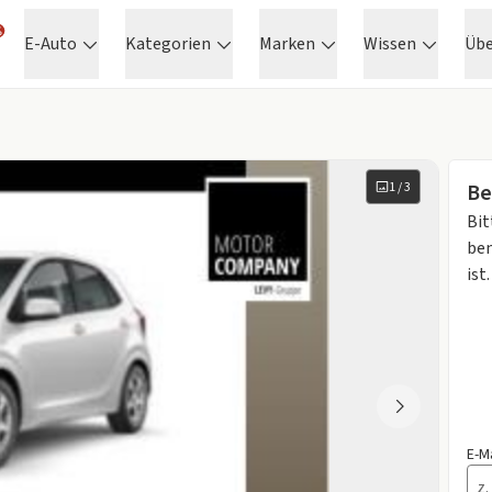
E-Auto
Kategorien
Marken
Wissen
Üb
1
/
3
Be
Bit
ben
ist.
E-M