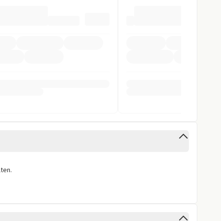
arnsystem
ntrollsystem
stent
gen
ten.