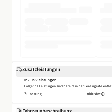
Fahrer-Airbag
Müdigkeits-W
Notbremsassistent
Reifendruckko
Rückfahrkamera
Spurhalteassi
Sonstige
Isofix
Weniger anzei
Zusatzleistungen
Inklusivleistungen
Folgende Leistungen sind bereits in der Leasingrate enthal
Zulassung
Inklusive
Fahrzeugbeschreibung