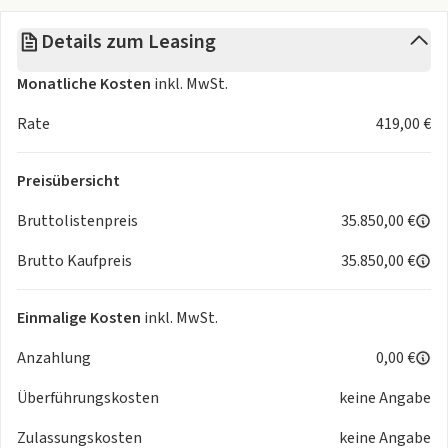
- Sitzhöhenverstellung
Details zum Leasing
- 5 Sitzplätze
- Armlehne(n)
Monatliche Kosten
inkl. MwSt.
Media
- DAB digitaler Radioempfang
Rate
419,00 €
- Bluetooth Anbindung
Technik
Preisübersicht
- Elektr. Reichweite (komb.) 65 KM
- Elektr. Reichweite (City) 84 KM
Bruttolistenpreis
35.850,00 €
- ABS
Brutto Kaufpreis
35.850,00 €
- Traktionskontrolle
- Servo-Lenkung
- Bordcomputer
Einmalige Kosten
inkl. MwSt.
- Sprachbedienung
Anzahlung
0,00 €
- Schadstoffklasse Euro 6e
- Multifunktionslenkrad
Überführungskosten
keine Angabe
Allgemein
- Scheckheftgepflegt
Zulassungskosten
keine Angabe