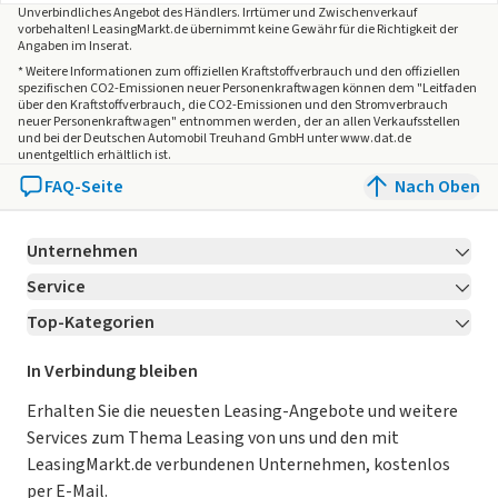
Unverbindliches Angebot des
Händlers
. Irrtümer und Zwischenverkauf
vorbehalten! LeasingMarkt.de übernimmt keine Gewähr für die Richtigkeit der
Angaben im Inserat.
* Weitere Informationen zum offiziellen Kraftstoffverbrauch und den offiziellen
spezifischen CO2-Emissionen neuer Personenkraftwagen können dem "Leitfaden
über den Kraftstoffverbrauch, die CO2-Emissionen und den Stromverbrauch
neuer Personenkraftwagen" entnommen werden, der an allen Verkaufsstellen
und bei der Deutschen Automobil Treuhand GmbH unter www.dat.de
unentgeltlich erhältlich ist.
FAQ-Seite
Nach Oben
Unternehmen
Service
Über LeasingMarkt.de
Top-Kategorien
Kontakt
Karriere
Jetzt bewerben!
Leasing Deals
Ratgeber
Für Händler
In Verbindung bleiben
Gebrauchtwagen Leasing
Magazin
Kooperation mit AutoScout24
Erhalten Sie die neuesten Leasing-Angebote und weitere
Services zum Thema Leasing von uns und den mit
Leasing ohne Anzahlung
Datenschutz-Einstellungen
AGB
LeasingMarkt.de verbundenen Unternehmen, kostenlos
E-Auto Leasing
So funktioniert’s
Datenschutz
per E-Mail.