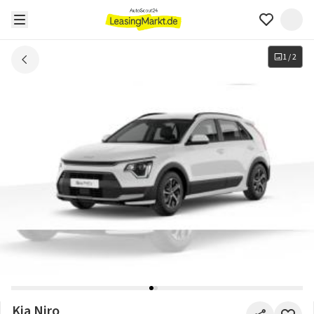
1
/
2
Kia Niro