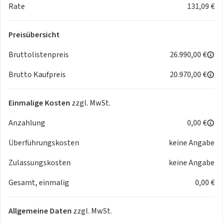
- 6 Lautsprecher
Rate
131,09 €
- Airbag Fahrer-/Beifahrerseite
- Anti-Blockier-System (ABS)
Preisübersicht
- Antriebs-Schlupfregelung (TCS)
- Audio-Navigationssystem KIA (10.25) (Mobile Online
Bruttolistenpreis
26.990,00 €
Dienste UVO Connect / Kia Connect)
Brutto Kaufpreis
20.970,00 €
- Aussenspiegel Wagenfarbe
- Aussenspiegel elektr. verstellbar - beide
- Berganfahr-Assistent
Einmalige Kosten
zzgl. MwSt.
- Chromeinfassung Seitenfenster
Anzahlung
0,00 €
- DAB-Tuner (Radioempfang digital)
- Dachhimmel grau
Überführungskosten
keine Angabe
- Dachspoiler
- Einparkhilfe hinten
Zulassungskosten
keine Angabe
- Einschaltautomatik für Fahrlicht
Gesamt, einmalig
0,00 €
- Elektr. Bremskraftverteilung (EBD)
- Elektron. Stabilitäts-Programm (ESP / ESC)
- Fahrprofilauswahl (Drive Mode)
Allgemeine Daten
zzgl. MwSt.
- Fensterheber elektr. mit Einklemmschutz vorn