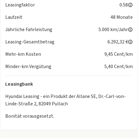
Leasingfaktor
0.58
- Fensterheber elektrisch vorn + hinten
- Freisprecheinrichtung Bluetooth
Laufzeit
48 Monate
- Frontkollisionswarnung mit Fussgängererkennung
- Fussmatten
Jährliche Fahrleistung
5.000 km/Jahr
- Gepäcknetz / Tasche an Vordersitzlehne
Leasing-Gesamtbetrag
6.292,32 €
- Getriebe 6-Gang
- Getränkehalter
Mehr-km Kosten
9,45 Cent/km
- Heckscheibe heizbar
- Heckscheibenwischer
Minder-km Vergütung
5,40 Cent/km
- Isofix-Aufnahmen für Kindersitz
- Kopfstützen hinten verstellbar
Leasingbank
- Kopfstützen vorn verstellbar
- Kühlergrill Klavierlack
Hyundai Leasing - ein Produkt der Allane SE, Dr.-Carl-von-
- Laderaumboden variabel
Linde-Straße 2, 82049 Pullach
- Lenkrad (Leder)
Bonität vorausgesetzt.
- Lenkrad heizbar
- Luftausströmer im Fond mitte
- Mittelarmlehne hinten mit Getränkehalter