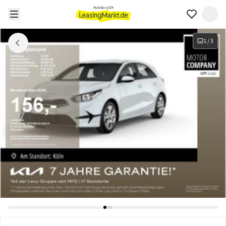
1
/
3