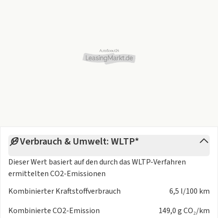
- Mittelarmlehne vorn
- Modellpflege
- Multifunktion für Lenkrad
- Müdigkeitserkennungs-Sensor (Driver Attention Warning -
DAW)
- Navi-Paket (Verkehrszeichenerkennung - Audio-
Navigationssystem KIA (10.25) - Mobile Online Dienste UVO
Connect / Kia Connect)
- Nebelscheinwerfer
- Otto-Partikelfilter (OPF)
- Reifen-Reparaturset
- Reifendruck-Kontrollsystem
Verbrauch & Umwelt: WLTP*
- Rückfahrkamera
- Rücksitzbank geteilt/klappbar (60:40)
Dieser Wert basiert auf den durch das
WLTP-Verfahren
- Schadstoffarm nach Abgasnorm Euro 6d-TEMP
ermittelten CO2-Emissionen
- Schadstoffarm nach Abgasnorm Euro 6e
- Schalt-/Wählhebelgriff Leder
Kombinierter Kraftstoffverbrauch
6,5 l/100 km
- Seitenairbag
Kombinierte CO2-Emission
149,0 g CO₂/km
- Servolenkung elektronisch gesteuert