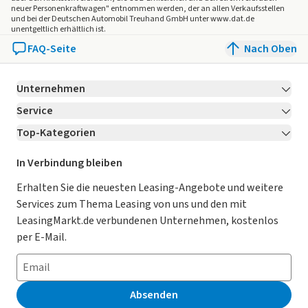
neuer Personenkraftwagen" entnommen werden, der an allen Verkaufsstellen
und bei der Deutschen Automobil Treuhand GmbH unter www.dat.de
unentgeltlich erhältlich ist.
FAQ-Seite
Nach Oben
Unternehmen
Service
Über LeasingMarkt.de
Top-Kategorien
Kontakt
Karriere
Jetzt bewerben!
Leasing Deals
Ratgeber
Für Händler
In Verbindung bleiben
Gebrauchtwagen Leasing
Magazin
Kooperation mit AutoScout24
Erhalten Sie die neuesten Leasing-Angebote und weitere
Services zum Thema Leasing von uns und den mit
Leasing ohne Anzahlung
Datenschutz-Einstellungen
AGB
LeasingMarkt.de verbundenen Unternehmen, kostenlos
E-Auto Leasing
So funktioniert’s
Datenschutz
per E-Mail.
Privatleasing
Häufig gestellte Fragen
Impressum
Leasing-Vergleiche
Leasing-Lexikon
Erklärung zur Barrierefreiheit
Absenden
Herstellerverzeichnis