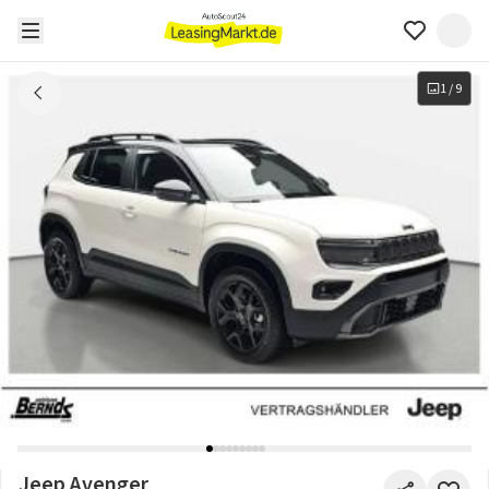
1
/
9
Jeep Avenger