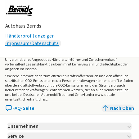
Autohaus Bernds
Händlerprofil anzeigen
Impressum/Datenschutz
Unverbindliches Angebot des
Händlers
. Irrtümer und Zwischenverkauf
vorbehalten! LeasingMarkt.de übernimmt keine Gewähr für die Richtigkeit der
Angaben im Inserat.
* Weitere Informationen zum offiziellen Kraftstoffverbrauch und den offiziellen
spezifischen CO2-Emissionen neuer Personenkraftwagen können dem "Leitfaden
über den Kraftstoffverbrauch, die CO2-Emissionen und den Stromverbrauch
neuer Personenkraftwagen" entnommen werden, der an allen Verkaufsstellen
und bei der Deutschen Automobil Treuhand GmbH unter www.dat.de
unentgeltlich erhältlich ist.
FAQ-Seite
Nach Oben
Unternehmen
Service
Über LeasingMarkt.de