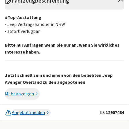
Fahrzeugbeschreibung
#Top-Austattung
- Jeep Vertragshändler in NRW
- sofort verfügbar
Bitte nur Anfragen wenn Sie nur an, wenn Sie wirkliches
Interesse haben.
Jetzt schnell sein und einen von den beliebten Jeep
Avenger Overland zu den angebotenen
Sonderkonditionen sichern.
Mehr anzeigen
Wie gehen davon aus, dass die Fahrzeuge schnell vergriffen
sein werden, daher zögern Sie bitte nicht.
Angebot melden
ID:
12907484