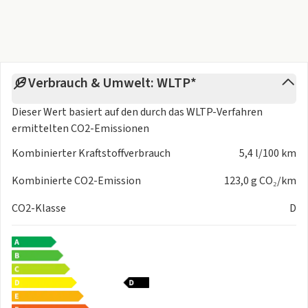
- Airbags für Fahrer und Beifahrer
- ESP Elektronisches Stabilitätsprogramm
- ISOFIX auf den äußeren Sitzplätzen hinten
- Seitenairbags vorne
- Traktionskontrolle
Verbrauch & Umwelt: WLTP*
- Airbag Beifahrer deaktivierbar
- elektrischer Wank- und Überrollschutz (ERM)
Dieser Wert basiert auf den durch das
WLTP-Verfahren
- Kopfairbags
ermittelten CO2-Emissionen
- Induktives Laden für das Smartphone
Kombinierter Kraftstoffverbrauch
5,4 l/100 km
- Lenkrad mit Kunstlederbezug
- Verkehrszeichenerkennung
Kombinierte CO2-Emission
123,0 g CO₂/km
- Notrufassistent
- Seitenscheiben hinten und Heckscheibe abgedunkelt
CO2-Klasse
D
- Fahrersitz höhenverstellbar
- Türgriffe in Wagenfarbe lackiert
- Heizdrähte im unteren Bereich der Scheibenwischer
- Unterfahrschutz
- Armaturenbrett in Silber
- LED-Heckleuchten