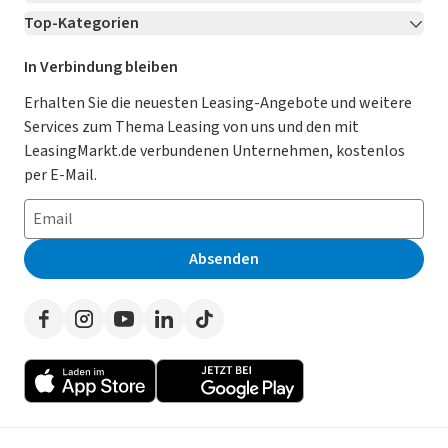
Top-Kategorien
Kontakt
Karriere
Jetzt bewerben!
Leasing Deals
Ratgeber
Für Händler
In Verbindung bleiben
Gebrauchtwagen Leasing
Magazin
Kooperation mit AutoScout24
Erhalten Sie die neuesten Leasing-Angebote und weitere
Services zum Thema Leasing von uns und den mit
Leasing ohne Anzahlung
Datenschutz-Einstellungen
AGB
LeasingMarkt.de verbundenen Unternehmen, kostenlos
E-Auto Leasing
So funktioniert’s
Datenschutz
per E-Mail.
Privatleasing
Häufig gestellte Fragen
Impressum
Leasing-Vergleiche
Leasing-Lexikon
Erklärung zur Barrierefreiheit
Absenden
Herstellerverzeichnis
Auto-Tests
Presse
Händlerverzeichnis
Werben auf LeasingMarkt.de
Autoleasing in der Nähe