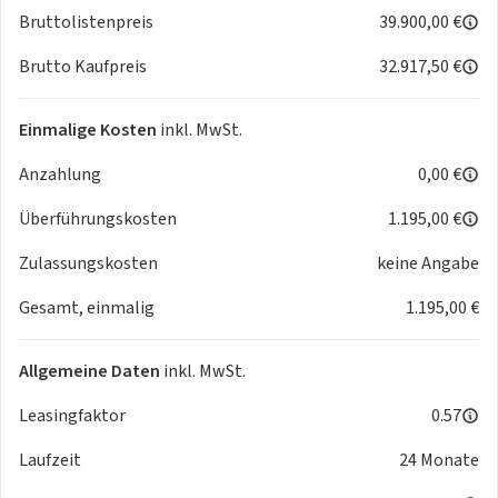
Bruttolistenpreis
39.900,00 €
- Klimaautomatik
- Auffahrwarnsystem (Forward Collision Warning Plus)
Brutto Kaufpreis
32.917,50 €
- ParkView Rückfahrkamera
- Spurhalteassistent LaneSense
Einmalige Kosten
inkl. MwSt.
- Geschwindigkeitsregelanlage (Tempomat), adaptiv
- 6-Gang Doppelkupplungs-Automatikgetriebe
Anzahlung
0,00 €
- 360 Grad Parksensoren
- Sitzheizung vorne
Überführungskosten
1.195,00 €
- Regensensor
Zulassungskosten
keine Angabe
- SmartBeam Fernlichtassistent
- DAB Digitaler Radioempfang
Gesamt, einmalig
1.195,00 €
- Lichtsensor
- Verkehrszeicheninformation
Allgemeine Daten
inkl. MwSt.
- 17-Zoll Leichtmetallfelgen mit Allwetterreifen
- Außenspiegel elektrisch einstell- und beheizbar
Leasingfaktor
0.57
- Fensterheber elektrisch vorne und hinten
- Innenspiegel automatisch abblendend
Laufzeit
24 Monate
- Keyless Enter-N-Go (schlüsselloses Öffnen/Verriegeln des