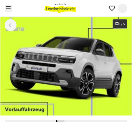
1
/
5