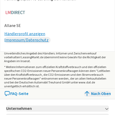
Allane SE
Händlerprofil anzeigen
Impressum/Datenschutz
Unverbindliches Angebot des
Händlers
. Irrtümer und Zwischenverkauf
vorbehalten! LeasingMarkt.de übernimmt keine Gewähr für die Richtigkeit der
Angaben im Inserat.
* Weitere Informationen zum offiziellen Kraftstoffverbrauch und den offiziellen
spezifischen CO2-Emissionen neuer Personenkraftwagen können dem "Leitfaden
über den Kraftstoffverbrauch, die CO2-Emissionen und den Stromverbrauch
neuer Personenkraftwagen" entnommen werden, der an allen Verkaufsstellen
und bei der Deutschen Automobil Treuhand GmbH unter www.dat.de
unentgeltlich erhältlich ist.
FAQ-Seite
Nach Oben
Unternehmen