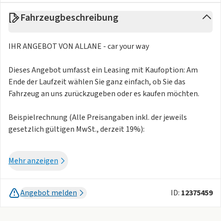
Fahrzeugbeschreibung
IHR ANGEBOT VON ALLANE - car your way
Dieses Angebot umfasst ein Leasing mit Kaufoption: Am
Ende der Laufzeit wählen Sie ganz einfach, ob Sie das
Fahrzeug an uns zurückzugeben oder es kaufen möchten.
Beispielrechnung (Alle Preisangaben inkl. der jeweils
gesetzlich gültigen MwSt., derzeit 19%):
Vertragslaufzeit: 30 Monate à 148,86 €
Mehr anzeigen
Laufleistung: 10.000 km / Jahr
Inkl. KFZ-Steuer: 5,55 € / Monat
Exkl. Zulassungsservice einmalig 169,00 €
Angebot melden
ID:
12375459
Exkl. Händlerabholung (einmalig): 1.261,40 €
Schlusszahlung: 985,80 €