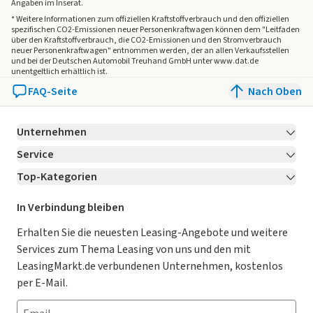
Angaben im Inserat.
* Weitere Informationen zum offiziellen Kraftstoffverbrauch und den offiziellen
spezifischen CO2-Emissionen neuer Personenkraftwagen können dem "Leitfaden
über den Kraftstoffverbrauch, die CO2-Emissionen und den Stromverbrauch
neuer Personenkraftwagen" entnommen werden, der an allen Verkaufsstellen
und bei der Deutschen Automobil Treuhand GmbH unter www.dat.de
unentgeltlich erhältlich ist.
FAQ-Seite
Nach Oben
Unternehmen
Service
Über LeasingMarkt.de
Top-Kategorien
Kontakt
Karriere
Jetzt bewerben!
Leasing Deals
Ratgeber
Für Händler
In Verbindung bleiben
Gebrauchtwagen Leasing
Magazin
Kooperation mit AutoScout24
Erhalten Sie die neuesten Leasing-Angebote und weitere
Services zum Thema Leasing von uns und den mit
Leasing ohne Anzahlung
Datenschutz-Einstellungen
AGB
LeasingMarkt.de verbundenen Unternehmen, kostenlos
E-Auto Leasing
So funktioniert’s
Datenschutz
per E-Mail.
Privatleasing
Häufig gestellte Fragen
Impressum