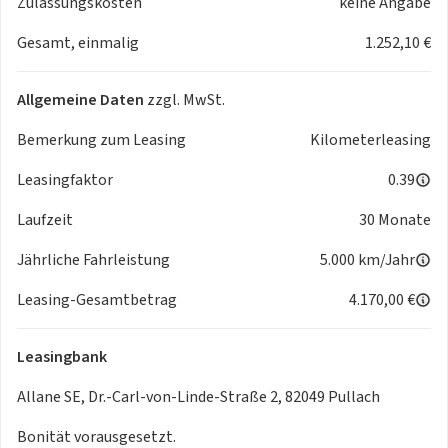
Zulassungskosten
keine Angabe
-> Voller Tank / Volle Ladung
Gesamt, einmalig
1.252,10 €
-> Fahrzeugaufbereitung
->Fahrzeugeinweisung
Allgemeine Daten
zzgl. MwSt.
Änderungen, Zwischenverkauf und Irrtümer sind ausdrücklich
vorbehalten. Die Beschreibung dient der allgemeinen
Bemerkung zum Leasing
Kilometerleasing
Identifizierung des Fahrzeugs und stellt keine
Leasingfaktor
0.39
Gewährleistung im kaufrechtlichen Sinne dar.
Fahrzeugabbildung zeigt ggf. Sonderausstattungen.
Laufzeit
30 Monate
Bildliche Darstellungen können vom Auslieferungszustand
abweichen. Ausschlaggebend ist die Beschreibung gemäß
Jährliche Fahrleistung
5.000 km/Jahr
Vertragsunterlagen.
Leasing-Gesamtbetrag
4.170,00 €
ACHTUNG:
Bei Fahrzeugrückgabe fallen Kosten i.H.v. 179€ für Gutachter
Leasingbank
und Abmeldung an!
Allane SE, Dr.-Carl-von-Linde-Straße 2, 82049 Pullach
Außerdem haben Sie die Möglichkeit, dass Fahrzeug an
einem Leasingrückgabe-Standort in Garching kostenlos
Bonität vorausgesetzt.