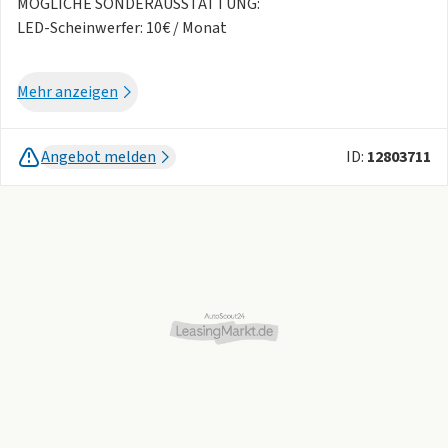
MÖGLICHE SONDERAUSSTATTUNG:
LED-Scheinwerfer: 10€ / Monat
Serienausstattung:
Mehr anzeigen
Voll-LED-Scheinwerfer
Lichtsensor
Angebot melden
ID:
12803711
LED-Tagfahrlicht in dunkler Optik
LED-Rückleuchten
Dachreling
7,5 J x 19-Zoll-Leichtmetallfelgen mit 235/50 R 19 Bereifung
Fahrersitz mit elektrisch einstellbarer Zwei-Wege
Lendenwirbelstütze
Beifahrersitz mit elektrisch einstellbarer Zwei-Wege
Lendenwirbelstütze
Fahrersitz und Beifahrersitz mit Sitzheizung
Lenkrad beheizbar
2-Zonen-Klimaautomatik vorne
Digitales Cockpit mit 12,3-Zoll-Display