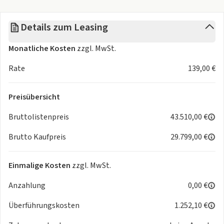
Innenspiegel automatisch abblendend
Geschwindigkeitsregelanlage (adaptiv mit Stopp-Funktion)
Details zum Leasing
(ASCC)
Drive Modes
Monatliche Kosten
zzgl. MwSt.
Totwinkelwarner (BCW) und Querverkehrsassistent (RCCA)
Spurhalteassistent (LKA)
Rate
139,00 €
Intelligente Verkehrszeichenerkennung (ISLA)
Einparkhilfe vorne und hinten
Preisübersicht
Rückfahrkamera
Regensensor
Bruttolistenpreis
43.510,00 €
Elektrische Heckklappe
Brutto Kaufpreis
29.799,00 €
Navigationssystem mit 12,3-Zoll-Touchscreen, Hyundai
Bluelink, Android Auto™ und Apple CarPlay™ (kabellos) *
Smart-Key-System mit Start-/Stopp-Knopf
Einmalige Kosten
zzgl. MwSt.
Anzahlung
0,00 €
Buchen Sie unser exklusives "Online-Starterpaket" für nur
Überführungskosten
1.252,10 €
490€:
-> Fahrzeugzulassung bundesweit