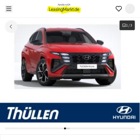
1
/
3