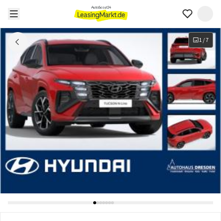
1
/
7