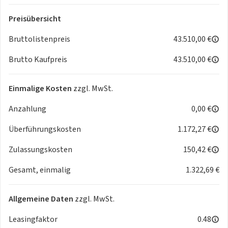
GLONASS / eCall)
-
Verkehrszeichenerkennung - erweitert
Preisübersicht
(Geschwindigkeits-Regel-/Begrenzeranlage)
Bruttolistenpreis
43.510,00 €
-
Heckklappe/-Deckel elektr. betätigt (Öffnung -
sensorgesteuert)
Brutto Kaufpreis
43.510,00 €
-
Klimaautomatik 2-Zonen
-
Lenkrad heizbar
Einmalige Kosten
zzgl. MwSt.
-
Rückfahrkamera
-
Smart-Key
Anzahlung
0,00 €
-
Verglasung hinten abgedunkelt (Privacy Glass)
- 6 Lautsprecher
Überführungskosten
1.172,27 €
- Airbag Beifahrerseite
Zulassungskosten
150,42 €
- Airbag Fahrerseite
- Aktives Bremslicht (ESS)
Gesamt, einmalig
1.322,69 €
- Akustikglas Türscheiben seitlich
- Alarmanlage
Allgemeine Daten
zzgl. MwSt.
- Anhänger-Stabilisierungs-Programm (TSA)
- Anti-Blockier-System (ABS)
Leasingfaktor
0.48
- Antriebsart: Frontantrieb