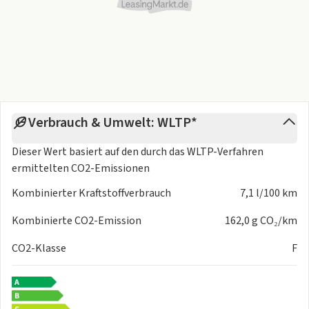
- Fernlichtassistent
- Insassenalarm (RSA)
- Multikollisionsbremse (Multi Collision Brake)
- Fensterheber elektr. mit Einklemmschutz
- Fensterheber elektrisch vorn und hinten - mit Auf-/Ab-
Automatik
- Freisprecheinrichtung Bluetooth
Verbrauch & Umwelt: WLTP*
- Frontscheibe Verbundglas
- Getriebe 7-Gang - Doppelkupplungsgetriebe DCT
Dieser Wert basiert auf den durch das
WLTP-Verfahren
- Heckscheibe heizbar
ermittelten CO2-Emissionen
- Induktionsladeschale für Smartphone
Kombinierter Kraftstoffverbrauch
7,1 l/100 km
- Innenspiegel mit Abblendautomatik
- Isofix-Aufnahmen für Kindersitz
Kombinierte CO2-Emission
162,0 g CO₂/km
- Karosserie: 5-türig
CO2-Klasse
- Kopf-Airbag-System
F
- Kopfstützen hinten verstellbar
- Lendenwirbelstütze Sitz vorn links - elektr. verstellbar
- Lendenwirbelstütze Sitz vorn rechts - elektr. verstellbar