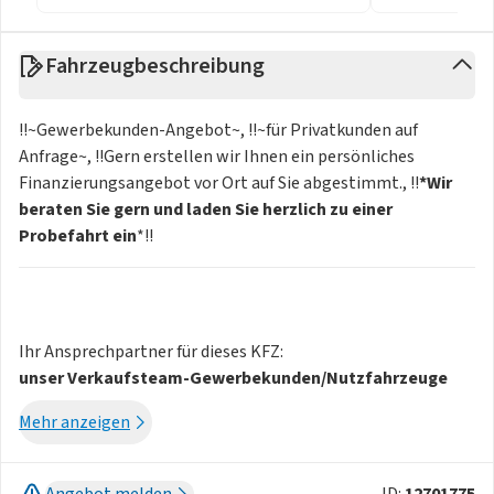
Fahrzeugbeschreibung
!!~Gewerbekunden-Angebot~, !!~für Privatkunden auf
Anfrage~, !!Gern erstellen wir Ihnen ein persönliches
Finanzierungsangebot vor Ort auf Sie abgestimmt., !!
*Wir
beraten Sie gern und laden Sie herzlich zu einer
Probefahrt ein
*!!
Ihr Ansprechpartner für dieses KFZ:
unser Verkaufsteam-Gewerbekunden/Nutzfahrzeuge
Klotzsche, Tel:
Kontakt
Mehr anzeigen
-
Geschwindigkeits-Regelanlage (Tempomat) mit
Abstandsregelung ACC
Angebot melden
ID:
12701775