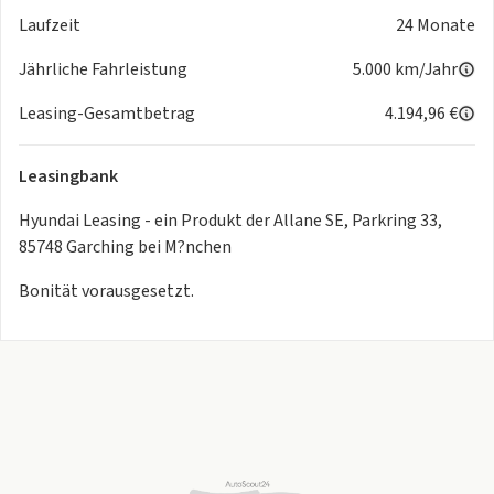
- Aussenspiegel Abyss Black
Laufzeit
24 Monate
- Aussenspiegel elektr. verstell- und heizbar - beide
Jährliche Fahrleistung
5.000 km/Jahr
- Blinkleuchten LED in Aussenspiegel integriert
- Dachhimmel schwarz
Leasing-Gesamtbetrag
4.194,96 €
- Dachreling
- Dachspoiler
Leasingbank
- 3. Bremsleuchte
- Design-Paket
Hyundai Leasing - ein Produkt der Allane SE, Parkring 33,
- Heckleuchten LED
85748 Garching bei M?nchen
- Kühlergrill in dunkler Optik
- Tagfahrlicht LED in dunkler Optik
Bonität vorausgesetzt.
- Bordcomputer
- Doppelendrohr Auspuffanlage
- Einschaltautomatik für Fahrlicht / Lichtsensor
- Elektron. Stabilitätskontrolle (ESC) mit Bremsassistent
- Ausstiegswarnung
- Bergabfahr-Assistent
- Berganfahrhilfe
- Einparkhilfe hinten