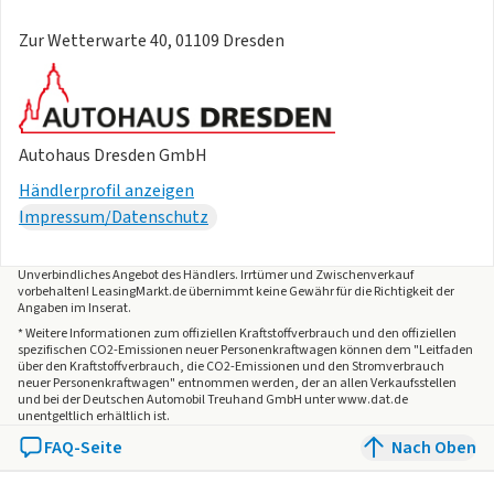
Kofferraum
Zur Wetterwarte 40, 01109 Dresden
- Schadstoffarm nach Abgasnorm Euro 6e
- Schalt-/Wählhebel (Shift by Wire)
- Scheibenwischer mit Regensensor
- Seitenairbag vorn
- Seitenairbag vorn mitte (Central Airbag)
Autohaus Dresden GmbH
- Online Update OTA (Over The Air)
Händlerprofil anzeigen
- Remote Services (Blue Link)
Impressum/Datenschutz
- Servolenkung
- Sitz vorn links höhenverstellbar
Unverbindliches Angebot des
Händlers
. Irrtümer und Zwischenverkauf
- Sitz vorn rechts höhenverstellbar
vorbehalten! LeasingMarkt.de übernimmt keine Gewähr für die Richtigkeit der
- Sitzbezug / Polsterung: Stoff/Leder
Angaben im Inserat.
- Sonderlackierung Engine Red Uni
* Weitere Informationen zum offiziellen Kraftstoffverbrauch und den offiziellen
spezifischen CO2-Emissionen neuer Personenkraftwagen können dem "Leitfaden
- Sonnenblenden mit Spiegel (beleuchtet)
über den Kraftstoffverbrauch, die CO2-Emissionen und den Stromverbrauch
neuer Personenkraftwagen" entnommen werden, der an allen Verkaufsstellen
- Sport-Komfortsitze vorn
und bei der Deutschen Automobil Treuhand GmbH unter www.dat.de
- Start-Stop-Knopf
unentgeltlich erhältlich ist.
- Start/Stop-Anlage
FAQ-Seite
Nach Oben
- Steckdose (12V-Anschluss) im Koffer-/Laderaum
- Touchscreen-Farbdisplay (12.25 Zoll)