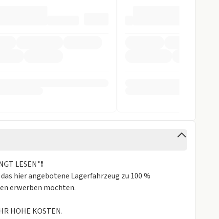
ag
inten
fer
NGT LESEN"❗
arnsystem
 das hier angebotene Lagerfahrzeug zu 100 %
ngen erwerben möchten.
ntrollsystem
stent
 SEHR HOHE KOSTEN.