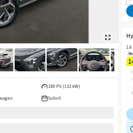
Hy
1.6
Nu
1
E
180 PS (132 kW)
ewagen
Sofort