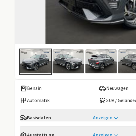
Benzin
Neuwagen
Automatik
SUV / Geländ
Basisdaten
Anzeigen
Verfügbarkeit
Sofort
Ausstattung
Anzeigen