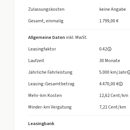
Antiblockiersystem (ABS), Elektr. Stabilitätskontro
, Multikollisionsbremse (MCB)
Zulassungskosten
keine Angabe
Elektrische Parkbremse (EPB)
Zweite Sitzreihe mit ISOFIX und Top-Tether-Veran
Gesamt, einmalig
1.799,00 €
Voll-LED-Projektionsscheinwerfer
Lichtsensor
Allgemeine Daten
inkl. MwSt.
LED-Tagfahrlicht
LED-Leuchtband vorne
Leasingfaktor
0.42
LED-Rückleuchten
Laufzeit
30 Monate
Einparkhilfe vorne und hinten
Rückfahrkamera
Jährliche Fahrleistung
5.000 km/Jahr
Regensensor
Elektronische Wegfahrsperre
Leasing-Gesamtbetrag
4.470,00 €
Assistenzsysteme
Mehr-km Kosten
12,62 Cent/km
Kindersicherung an den hinteren Türen (manuell)
Aufmerksamkeitsassistent, kamerabasiert (ICC)
Minder-km Vergütung
7,21 Cent/km
Geschwindigkeitsregelanlage
Spurhalteassistent (LKA)
Leasingbank
Intelligente Verkehrszeichenerkennung (ISLA)