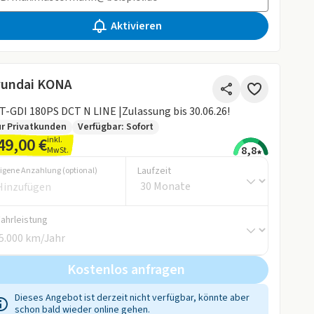
Aktivieren
undai KONA
 T-GDI 180PS DCT N LINE |Zulassung bis 30.06.26!
r Privatkunden
Verfügbar: Sofort
49,00 €
inkl.
8,8
MwSt.
Laufzeit
igene Anzahlung (optional)
Fahrleistung
Kostenlos anfragen
Dieses Angebot ist derzeit nicht verfügbar, könnte aber
schon bald wieder online gehen.