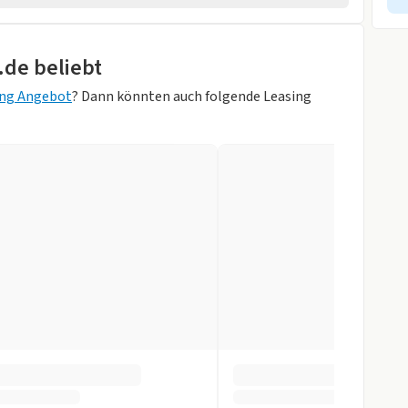
wagen
rad
.de beliebt
rheber
ing Angebot
? Dann könnten auch folgende Leasing
c Grey)
ik
orne
gen
itzbank
r
slenkrad
ung