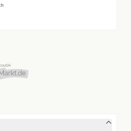
ch
utomatik mit Einklemmschutz für vordere Sitzplätze
 und Beifahrer