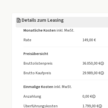
Nachweis: ausschließlich durch Steuerberaterbesc
oder den letzten Steuerbescheid.
Zulassung: muss nachweislich als Geschäftswagen 
Details zum Leasing
(gewerbliche Zulassung muss amtlich bescheinigt
Monatliche Kosten
inkl. MwSt.
🚗 Abholung & Nutzung
Abholung/Auslieferung ausschließlich in 46149 O
Rate
149,00 €
🚗 Bereifung & Zubehör
Preisübersicht
Serienmäßig: Sommerreifen
Bruttolistenpreis
36.050,00 €
Konditionen gelten NICHT für die Nutzung als Fahr
Brutto Kaufpreis
29.989,00 €
KONA SX2 (MY26) 1.6 T-GDI (180 PS) DCT 2WD N Lin
Einmalige Kosten
inkl. MwSt.
Sicherheitsausstattung
Front-, Seiten und Vorhangairbags
Anzahlung
0,00 €
Center Airbag zwischen Fahrer und Beifahrer
Überführungskosten
1.799,00 €