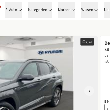
E-Auto
Kategorien
Marken
Wissen
Üb
1
/
13
Be
Bit
ben
ist.
E-M