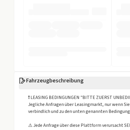
Start/Stop-Automatik
Touchscreen
USB
Sicherheit
ABS
Alarmanlage
ASR
Beifahrer-Airb
Einparkhilfe
Einparkhilfe h
Einparkhilfe vorne
ESP
Fahrzeugbeschreibung
Fahrer-Airbag
LED Scheinwer
❗ LEASING BEDINGUNGEN "BITTE ZUERST UNBEDI
LED Tagfahrlicht
Müdigkeits-W
Jegliche Anfragen über Leasingmarkt, nur wenn Sie
verbindlich und zu den unten genannten Bedingu
Notbremsassistent
Reifendruckko
Rückfahrkamera
Spurhalteassi
⚠️ Jede Anfrage über diese Plattform verursacht