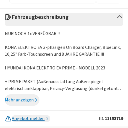
Fahrzeugbeschreibung
NUR NOCH 1x VERFÜGBAR !!
KONA ELEKTRO EV 3-phasigen On Board Charger, BlueLink,
10,25" Farb-Touchscreen und 8 JAHRE GARANTIE !!!
HYUNDAI KONA ELEKTRO EV PRIME - MODELL 2023
+ PRIME PAKET (Außenausstattung Außenspiegel
elektrisch anklappbar, Privacy-Verglasung (dunkel getönte
Scheiben ab B-Säule), wärmedämmende Frontscheibe,
Mehr anzeigen
Komfort- und Innenausstattung Ambientebeleuchtung,
Beheizbares Lenkrad, Smartphone-Ablage mit kabelloser
Ladefunktion (Qi Standard), Wärmepumpe,
Angebot melden
ID:
11153719
Sicherheitsausstattung Adaptive