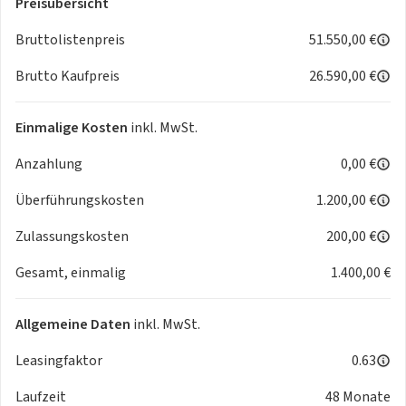
Preisübersicht
Gepäckraumabdeckung
Gepäckraumbeleuchtung
Bruttolistenpreis
51.550,00 €
Leseleuchten vorne und hinten
Brutto Kaufpreis
26.590,00 €
Mittelarmlehne vorne mit Ablagefach
Servolenkung
Shift-by Wire
Einmalige Kosten
inkl. MwSt.
Sonnenblende mit beleuchtetem Spiegel für Fahrer und
Anzahlung
0,00 €
Beifahrer
Türgriffe innen in Silbergrau
Überführungskosten
1.200,00 €
Audio & Navigation
Zulassungskosten
200,00 €
6 Lautsprecher inkl. 2 Hochtöner vorne
Gesamt, einmalig
1.400,00 €
Digitaler Radioempfang (DAB+)
RDS-Radio
Allgemeine Daten
inkl. MwSt.
Ablagen
Ablagetaschen an der Rückseite der Vordersitze
Leasingfaktor
0.63
Fach in der Mittelkonsole des Armaturenbretts
Laufzeit
48 Monate
Fächer in den Türen