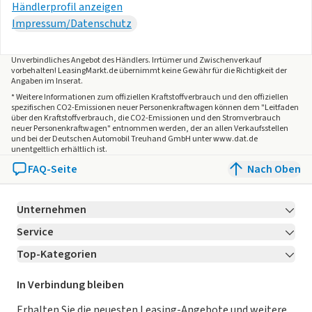
Airbags
Händlerprofil anzeigen
Beifahrerairbag deaktivierbar
Impressum/Datenschutz
Frontairbags für Fahrer und Beifahrer
Seitenairbags für Fahrer und Beifahrer
Unverbindliches Angebot des
Händlers
. Irrtümer und Zwischenverkauf
Vorhangairbags bis in den Fond reichend
vorbehalten! LeasingMarkt.de übernimmt keine Gewähr für die Richtigkeit der
Angaben im Inserat.
* Weitere Informationen zum offiziellen Kraftstoffverbrauch und den offiziellen
Sicherheitsgurte
spezifischen CO2-Emissionen neuer Personenkraftwagen können dem "Leitfaden
über den Kraftstoffverbrauch, die CO2-Emissionen und den Stromverbrauch
Drei-Punkt-Gurtsystem auf allen Sitzplätzen
neuer Personenkraftwagen" entnommen werden, der an allen Verkaufsstellen
Gurtstraffer und Gurtkraftbegrenzer vorne
und bei der Deutschen Automobil Treuhand GmbH unter www.dat.de
unentgeltlich erhältlich ist.
Gurtwarner auf allen Sitzplätzen
FAQ-Seite
Nach Oben
höhenverstellbare Sicherheitsgurte vorne
Kopfstützen
Unternehmen
höhenverstellbar für Fahrer und Beifahrer
Service
Über LeasingMarkt.de
höhenverstellbar für hintere Sitzplätze
Top-Kategorien
Kontakt
Karriere
Jetzt bewerben!
Einparkhilfe
Leasing Deals
Ratgeber
Für Händler
In Verbindung bleiben
Rückfahrkamera
Gebrauchtwagen Leasing
Magazin
Kooperation mit AutoScout24
Erhalten Sie die neuesten Leasing-Angebote und weitere