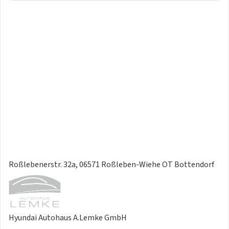
Sicherheitslenksäule neigungs- und längsverstellbar
Beleuchtung
Adaptives Bremslicht (ESS)
Dachspoiler mit 3. Bremsleuchte
LED-Tagfahrlicht
Leuchtweitenregulierung manuell
Lichtsensor
Assistenzsysteme SmartSense
Aktiver Spurhalteassistent (LKA)
Anfahrhinweis Vorderfahrzeug (LVDA)
Aufmerksamkeitsassistent (DAW)
Roßlebenerstr. 32a, 06571 Roßleben-Wiehe OT Bottendorf
Geschwindigkeitsregelanlage mit Limiter
Insassenalarm (ROA)
Spurfolgeassistent (LFA)
Spurhaltewarnsystem (LDW)
Hyundai Autohaus A.Lemke GmbH