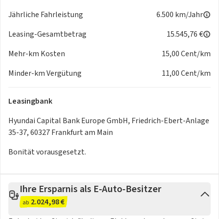
Getränkehalter vorne
Jährliche Fahrleistung
6.500 km/Jahr
in der Mittelarmlehne vorne
Leasing-Gesamtbetrag
15.545,76 €
Fensterheber
Mehr-km Kosten
15,00 Cent/km
Abwärts-/Aufwärtsautomatik und Einklemmschutz für
Fahrer
Minder-km Vergütung
11,00 Cent/km
elektrisch für hintere Fenster
Fensterheber elektrisch für vordere Fenster
Leasingbank
Konnektivität
Hyundai Capital Bank Europe GmbH, Friedrich-Ebert-Anlage
Apple CarPlay™ und Android Auto™
35-37, 60327 Frankfurt am Main
Bluetooth®-Freisprecheinrichtung
USB-Anschluss
Bonität vorausgesetzt.
Fahrzeuglüftung
Automatische Innenbeschlagsregelung
Ihre Ersparnis als E-Auto-Besitzer
Klimaautomatik
2.024,98 €
ab