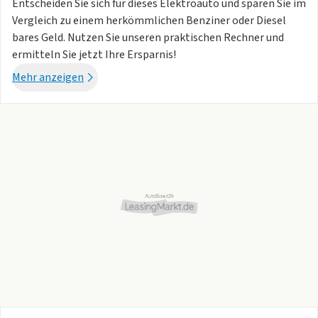
Entscheiden Sie sich für dieses Elektroauto und sparen Sie im
Cockpit
Vergleich zu einem herkömmlichen Benziner oder Diesel
Digitales Cockpit mit 10,25-Zoll-Farb-Display
bares Geld. Nutzen Sie unseren praktischen Rechner und
ermitteln Sie jetzt Ihre Ersparnis!
Lenkrad
Lenkrad höhen- und längsverstellbar
Mehr anzeigen
Lenkrad in Leder
Lenkrad mit Multifunktion
mit Schaltwippen zur Rekuperation
Zentralverriegelung
Smart-Key-System mit Start-/Stopp-Knopf
Zentralverriegelung mit schlüsselintegrierter
Funkfernbedienung
3-phasiges Laden (11 kW)
Assistenz-Paket
Navigations-Paket