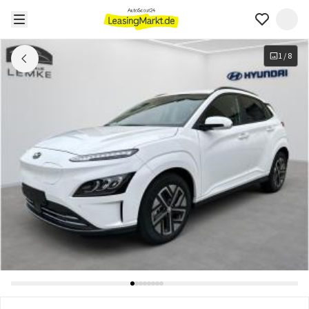
1
/
8