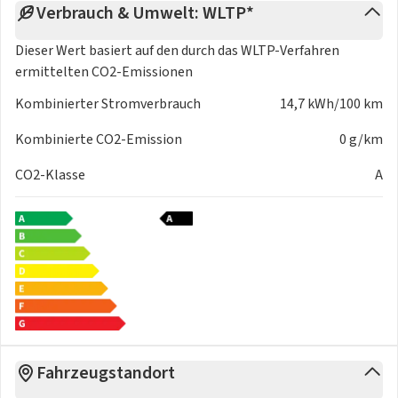
Verbrauch & Umwelt: WLTP*
Typ 2-Ladekabel
Dieser Wert basiert auf den durch das
WLTP-Verfahren
Sicherheitsausstattung
ermittelten CO2-Emissionen
Alarmanlage
Antiblockiersystem (ABS) mit elektronischer
Kombinierter Stromverbrauch
14,7 kWh/100 km
Bremskraftverteilung (EBV)
Kombinierte CO2-Emission
0 g/km
Berganfahrassistent (HAC)
Bremsassistent (BAS)
CO2-Klasse
A
Elektrische Parkbremse (EPB)
Elektronische Stabilitätskontrolle (ESC)
Elektronische Wegfahrsperre
Fahrdynamisches Stabilitätsmanagement (VSM)
Gepäcknetz
ICCB-Ladekabel
ISOFIX-Kindersitzbefestigung hinten auf den äußeren
Sitzplätzen inkl. Top-Tether-Verankerungspunkten
Kindersicherung an den hinteren Türen
Fahrzeugstandort
Notrufsystem (eCall)
Reifendruck-Kontrollsystem (TPMS)