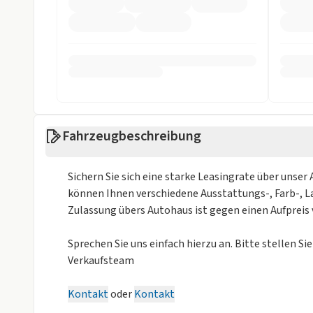
Soundsystem
Sprachsteuer
Touchscreen
USB
Sicherheit
ABS
Abstandstem
Alarmanlage
Allradantrieb
Fahrzeugbeschreibung
ASR
Beifahrer-Airb
Sichern Sie sich eine starke Leasingrate über unser
Einparkhilfe
Einparkhilfe h
können Ihnen verschiedene Ausstattungs-, Farb-, La
Zulassung übers Autohaus ist gegen einen Aufpreis
Einparkhilfe Kamera 360 Grad
Einparkhilfe 
Einparkhilfe seitlich
Einparkhilfe s
Sprechen Sie uns einfach hierzu an. Bitte stellen Si
Verkaufsteam
Einparkhilfe vorne
ESP
Kontakt
oder
Kontakt
Fahrer-Airbag
LED Scheinwer