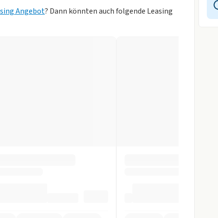
wagen
rheber
asing Angebot
? Dann könnten auch folgende Leasing
ung
 Brown)
sung
Zentralverr.
gen
inten
r
ay
ystem