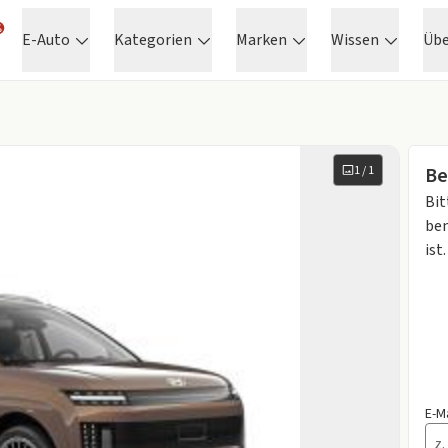
E-Auto
Kategorien
Marken
Wissen
Üb
1
/
1
Be
Bit
ben
ist.
E-M