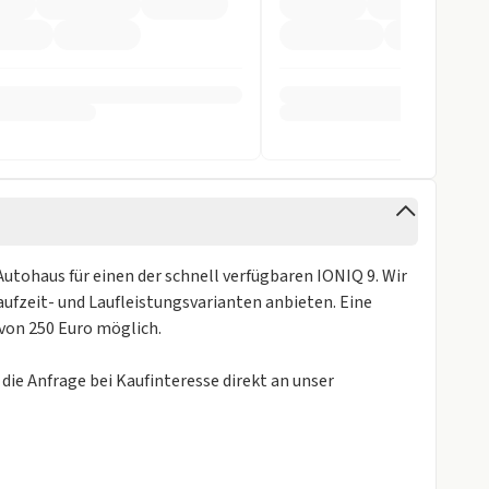
ung
pomat
ag
 Autohaus für einen der schnell verfügbaren IONIQ 9. Wir
inten
ufzeit- und Laufleistungsvarianten anbieten. Eine
 von 250 Euro möglich.
Kamera vorne
elbstlenk. System
e die Anfrage bei Kaufinteresse direkt an unser
fer