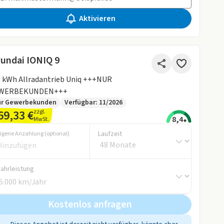
Aktivieren
undai IONIQ 9
 kWh Allradantrieb Uniq +++NUR
WERBEKUNDEN+++
ur Gewerbekunden
Verfügbar: 11/2026
69,33 €
zzgl.
8,4
MwSt.
Laufzeit
igene Anzahlung (optional)
Fahrleistung
Kostenlos anfragen