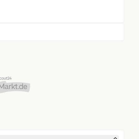
arnsystem
ntrollsystem
stent
rung
gen