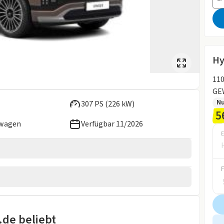
Hy
110
GE
N
307 PS (226 kW)
5
ewagen
Verfügbar 11/2026
E
2026
rad
.de beliebt