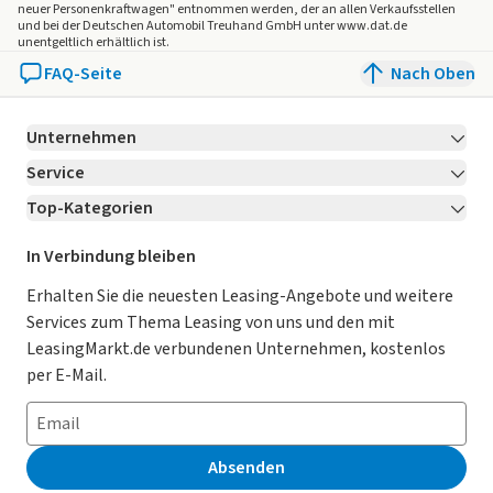
neuer Personenkraftwagen" entnommen werden, der an allen Verkaufsstellen
und bei der Deutschen Automobil Treuhand GmbH unter www.dat.de
unentgeltlich erhältlich ist.
FAQ-Seite
Nach Oben
Unternehmen
Service
Über LeasingMarkt.de
Top-Kategorien
Kontakt
Karriere
Jetzt bewerben!
Leasing Deals
Ratgeber
Für Händler
In Verbindung bleiben
Gebrauchtwagen Leasing
Magazin
Kooperation mit AutoScout24
Erhalten Sie die neuesten Leasing-Angebote und weitere
Services zum Thema Leasing von uns und den mit
Leasing ohne Anzahlung
Datenschutz-Einstellungen
AGB
LeasingMarkt.de verbundenen Unternehmen, kostenlos
E-Auto Leasing
So funktioniert’s
Datenschutz
per E-Mail.
Privatleasing
Häufig gestellte Fragen
Impressum
Leasing-Vergleiche
Leasing-Lexikon
Erklärung zur Barrierefreiheit
Absenden
Herstellerverzeichnis
Auto-Tests