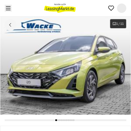
1
/
11