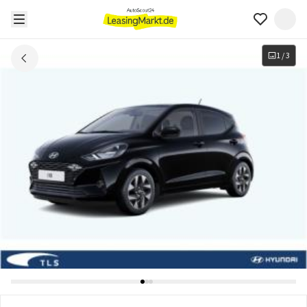
1
/
3