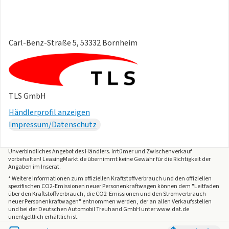
Carl-Benz-Straße 5, 53332 Bornheim
TLS GmbH
Händlerprofil anzeigen
Impressum/Datenschutz
Unverbindliches Angebot des
Händlers
. Irrtümer und Zwischenverkauf
vorbehalten! LeasingMarkt.de übernimmt keine Gewähr für die Richtigkeit der
Angaben im Inserat.
* Weitere Informationen zum offiziellen Kraftstoffverbrauch und den offiziellen
spezifischen CO2-Emissionen neuer Personenkraftwagen können dem "Leitfaden
über den Kraftstoffverbrauch, die CO2-Emissionen und den Stromverbrauch
neuer Personenkraftwagen" entnommen werden, der an allen Verkaufsstellen
und bei der Deutschen Automobil Treuhand GmbH unter www.dat.de
unentgeltlich erhältlich ist.