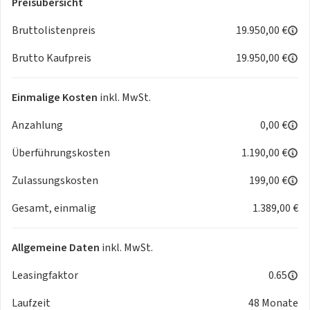
Preisübersicht
Aussenspiegel, Teilbare Ruecksitzlehne, Tempomat, Park
Distance Control, Multifunktionslenkrad, Mittelarmlehne,
Bruttolistenpreis
19.950,00 €
Innenraumfilter, Lenksaeule einstellbar, Lederlenkrad,
Brutto Kaufpreis
19.950,00 €
Geschwindigkeitsbegrenzungsanlage
-
Sicht:
LED-Tagfahrlicht, Aussenspiegel beheizbar,
Rückfahrkamera
Einmalige Kosten
inkl. MwSt.
-
Sicherheit:
ABS, Airbag, Beifahrer-Airbag, Wegfahrsperre,
Anzahlung
0,00 €
Seitenairbags, Alarmanlage, ESP, Reifendruckkontrolle,
Traktionskontrolle, Kopfairbag, Kindersitzbefestigung,
Überführungskosten
1.190,00 €
Notrufsystem, Pannenkit
-
Entertainment:
Navigationssystem, Radio,
Zulassungskosten
199,00 €
Telefonvorbereitung, USB-Anschluss, MP3, Bluetooth,
Gesamt, einmalig
1.389,00 €
Freisprecheinrichtung, Apple CarPlay, Android Auto, DAB,
Touchscreen, Induktionsladen für Smartphones
-
Umwelt:
Grüne Umweltplakette
Allgemeine Daten
inkl. MwSt.
-
Sonstiges:
Katalysator, Metallic, Alufelgen, Stossfaenger
in Wagenfarbe, Lenkradheizung, Spoiler
Leasingfaktor
0.65
-
Weiteres:
BORDCOMPUTER, Reifendruck-Kontrollsystem,
Laufzeit
48 Monate
Schalt-/Wählhebelgriff Leder, Rückfahrkamera, Lenkrad mit