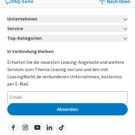
FAQ-Seite
Nach Oben
Unternehmen
Service
Über LeasingMarkt.de
Top-Kategorien
Kontakt
Karriere
Jetzt bewerben!
Leasing Deals
Ratgeber
Für Händler
In Verbindung bleiben
Gebrauchtwagen Leasing
Magazin
Kooperation mit AutoScout24
Erhalten Sie die neuesten Leasing-Angebote und weitere
Services zum Thema Leasing von uns und den mit
Leasing ohne Anzahlung
Datenschutz-Einstellungen
AGB
LeasingMarkt.de verbundenen Unternehmen, kostenlos
E-Auto Leasing
So funktioniert’s
Datenschutz
per E-Mail.
Privatleasing
Häufig gestellte Fragen
Impressum
Leasing-Vergleiche
Leasing-Lexikon
Erklärung zur Barrierefreiheit
Absenden
Herstellerverzeichnis
Auto-Tests
Presse
Händlerverzeichnis
Werben auf LeasingMarkt.de