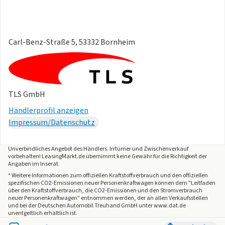
Carl-Benz-Straße 5, 53332 Bornheim
TLS GmbH
Händlerprofil anzeigen
Impressum/Datenschutz
Unverbindliches Angebot des
Händlers
. Irrtümer und Zwischenverkauf
vorbehalten! LeasingMarkt.de übernimmt keine Gewähr für die Richtigkeit der
Angaben im Inserat.
* Weitere Informationen zum offiziellen Kraftstoffverbrauch und den offiziellen
spezifischen CO2-Emissionen neuer Personenkraftwagen können dem "Leitfaden
über den Kraftstoffverbrauch, die CO2-Emissionen und den Stromverbrauch
neuer Personenkraftwagen" entnommen werden, der an allen Verkaufsstellen
und bei der Deutschen Automobil Treuhand GmbH unter www.dat.de
unentgeltlich erhältlich ist.