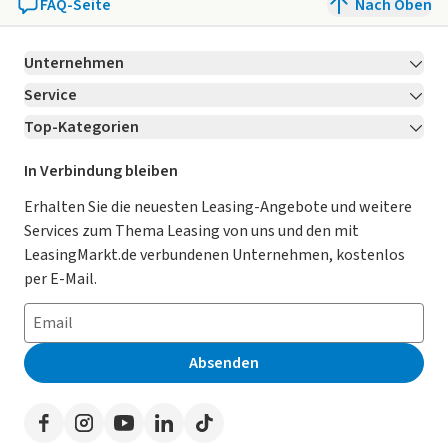
FAQ-Seite
Nach Oben
Unternehmen
Service
Über LeasingMarkt.de
Top-Kategorien
Kontakt
Karriere
Jetzt bewerben!
Leasing Deals
Ratgeber
Für Händler
In Verbindung bleiben
Gebrauchtwagen Leasing
Magazin
Kooperation mit AutoScout24
Erhalten Sie die neuesten Leasing-Angebote und weitere
Services zum Thema Leasing von uns und den mit
Leasing ohne Anzahlung
Datenschutz-Einstellungen
AGB
LeasingMarkt.de verbundenen Unternehmen, kostenlos
E-Auto Leasing
So funktioniert’s
Datenschutz
per E-Mail.
Privatleasing
Häufig gestellte Fragen
Impressum
Leasing-Vergleiche
Leasing-Lexikon
Erklärung zur Barrierefreiheit
Absenden
Herstellerverzeichnis
Auto-Tests
Presse
Händlerverzeichnis
Werben auf LeasingMarkt.de