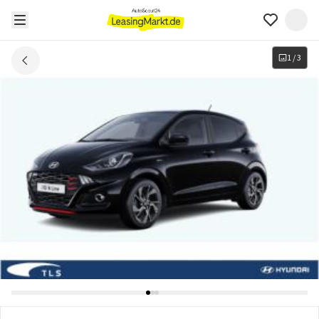
1
/
3