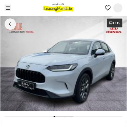
1
/
15