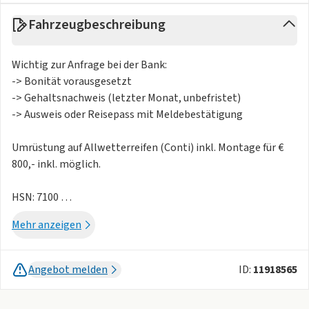
Fahrzeugbeschreibung
Wichtig zur Anfrage bei der Bank:
-> Bonität vorausgesetzt
-> Gehaltsnachweis (letzter Monat, unbefristet)
-> Ausweis oder Reisepass mit Meldebestätigung
Umrüstung auf Allwetterreifen (Conti) inkl. Montage für €
800,- inkl. möglich.
HSN: 7100
TSN: AFN
Mehr anzeigen
Das Fahrzeug muss in Augsburg abgeholt werden, keine
Zustellmöglichkeit!
Angebot melden
ID:
11918565
Standort: