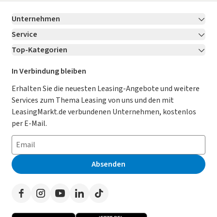
Unternehmen
Service
Über LeasingMarkt.de
Top-Kategorien
Kontakt
Karriere
Jetzt bewerben!
Leasing Deals
Ratgeber
Für Händler
In Verbindung bleiben
Gebrauchtwagen Leasing
Magazin
Kooperation mit AutoScout24
Erhalten Sie die neuesten Leasing-Angebote und weitere
Services zum Thema Leasing von uns und den mit
Leasing ohne Anzahlung
Datenschutz-Einstellungen
AGB
LeasingMarkt.de verbundenen Unternehmen, kostenlos
E-Auto Leasing
So funktioniert’s
Datenschutz
per E-Mail.
Privatleasing
Häufig gestellte Fragen
Impressum
Leasing-Vergleiche
Leasing-Lexikon
Erklärung zur Barrierefreiheit
Absenden
Herstellerverzeichnis
Auto-Tests
Presse
Händlerverzeichnis
Werben auf LeasingMarkt.de
Autoleasing in der Nähe