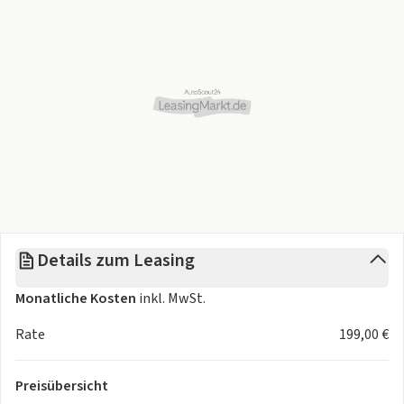
Autohaus Albert Still GmbH
Kobelweg 66
86156 Augsburg
Unser aktuelles Angebot: Honda ZR-V 2.0 e:HEV Elegance
• Neuwagen ohne Kilometerlaufleistung, je nach Farbe
sofort verfügbar.
• Zusätzlich erhältlich in den Farben:
-> Diamond Dust Pearl
-> Platinum White Pearl
mit nahezu identischen Leasingkonditionen.
Details zum Leasing
• Zubehör wie Allwetterreifen, Winterkompletträder,
Anhängerkupplung und weiteres Zubehör gegen Aufpreis
Monatliche Kosten
inkl. MwSt.
verfügbar.
Rate
199,00 €
Preisübersicht