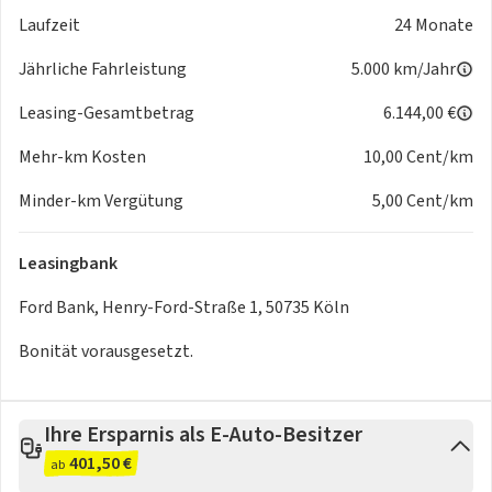
RÄDER
Laufzeit
24 Monate
- Reifendruck-Kontrollsystem
Jährliche Fahrleistung
5.000 km/Jahr
TECHNIK & SICHERHEIT
- Feststellbremse elektrisch
Leasing-Gesamtbetrag
6.144,00 €
- KeyFree-System
- Notrufsystem
Mehr-km Kosten
10,00 Cent/km
- Zentralverriegelung mit Fernbedienung
Minder-km Vergütung
5,00 Cent/km
EXTERIEUR
- Aussenspiegel elektr. anklappbar
- Aussenspiegel in Wagenfarbe
Leasingbank
- Heckflügeltüren
- Schiebetür Lade-/Fahrgastraum rechts
Ford Bank, Henry-Ford-Straße 1, 50735 Köln
- Stossfänger in Wagenfarbe
Bonität vorausgesetzt.
- Türgriffe aussen und Heckklappengriff in Wagenfarbe
SONSTIGE AUSSTATTUNGEN
- Steckdose 12V im Lade-/Fahrgastraum
Ihre Ersparnis als E-Auto-Besitzer
- Zusatzheizung elektrisch
401,50 €
- Sport
ab
Weitere Merkmale