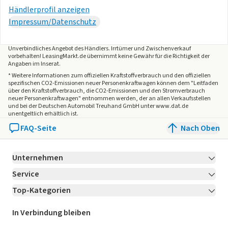
Händlerprofil anzeigen
Impressum/Datenschutz
Unverbindliches Angebot des
Händlers
. Irrtümer und Zwischenverkauf
vorbehalten! LeasingMarkt.de übernimmt keine Gewähr für die Richtigkeit der
Angaben im Inserat.
* Weitere Informationen zum offiziellen Kraftstoffverbrauch und den offiziellen
spezifischen CO2-Emissionen neuer Personenkraftwagen können dem "Leitfaden
über den Kraftstoffverbrauch, die CO2-Emissionen und den Stromverbrauch
neuer Personenkraftwagen" entnommen werden, der an allen Verkaufsstellen
und bei der Deutschen Automobil Treuhand GmbH unter www.dat.de
unentgeltlich erhältlich ist.
FAQ-Seite
Nach Oben
Unternehmen
Service
Über LeasingMarkt.de
Top-Kategorien
Kontakt
Karriere
Jetzt bewerben!
Leasing Deals
Ratgeber
Für Händler
In Verbindung bleiben
Gebrauchtwagen Leasing