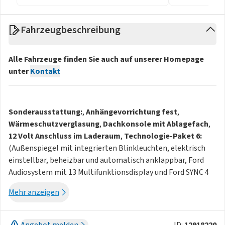
Fahrzeugbeschreibung
Alle Fahrzeuge finden Sie auch auf unserer Homepage
unter
Kontakt
Sonderausstattung:
,
Anhängevorrichtung fest
,
Wärmeschutzverglasung
,
Dachkonsole mit Ablagefach
,
12 Volt Anschluss im Laderaum
,
Technologie-Paket 6:
(Außenspiegel mit integrierten Blinkleuchten, elektrisch
einstellbar, beheizbar und automatisch anklappbar, Ford
Audiosystem mit 13 Multifunktionsdisplay und Ford SYNC 4
inkl. Navigation, Elektronisches Sicherheits- und
Mehr anzeigen
Stabilitätsprogramm (ESP) zusätzlich mit elektronischem
Bremskraftverstärker, Rückfahr-Notbremsassistent, Pre-
Collision Assist, kamera- und radar-basiert, Toter-Winkel-
Angebot melden
ID:
12918220