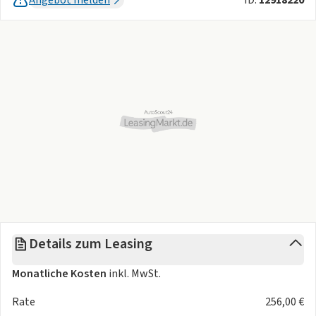
Assistent inkl. Cross Traffic Alert und mit
Anhängererkennung, Müdigkeitswarner, Verkehrsschild-
Erkennungssystem, Falschfahrer-Warnfunktion, Fahrspur-
Assistent inkl. Fahrspur-Pilot zusätzlich mit Fahrspurhalte-
und Spurwechsel-Assistent,, Park-Pilot-System vorn und
hinten,, Geschwindigkeitsregelanlage, adaptiv mit Stop &
Go Funktion,, Intelligenter Geschwindigkeitsbegrenzer mit
Tempolimit-Anzeige, 360 Grad Kamera),
Spannungskonverter 400 Watt
,
Erhöhung der
Geschwindigkeitsbegrenzung auf 150 kmh
,
B&O
Soundsystem
,
Lenkradheizung
,
Ganzjahresreifen
,
Styling-Paket Sport:
(Leichtmetallräder 7,5 J x 19 im Sport
Design in Matte Black, LED-Matrix-Scheinwerfer, adaptiv,
Ambientebeleuchtung),
Metallic-Lackierung: (Moondust-
Details zum Leasing
Silver)
,
Monatliche Kosten
inkl. MwSt.
Rate
256,00 €