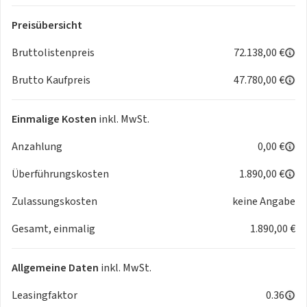
MOTOR GETRIEBE & FAHRWERK
- Anti-Blockier-System (ABS)
Preisübersicht
- Elektron. Stabilitäts-Programm (ESP)
Bruttolistenpreis
72.138,00 €
- Russpartikelfilter
- Traktionskontrolle
Brutto Kaufpreis
47.780,00 €
AUDIO & KOMMUNIKATION
- FordPass Connect inkl. eCall
Einmalige Kosten
inkl. MwSt.
- Bordcomputer
INTERIEUR
Anzahlung
0,00 €
- Airbag Beifahrerseite
- Bodenbelag: Vinyl im Lade-/Fahrgastraum
Überführungskosten
1.890,00 €
- Fensterheber elektrisch
Zulassungskosten
keine Angabe
- Handschuhfach abschliessbar
- Lenkrad (Leder)
Gesamt, einmalig
1.890,00 €
- USB-Schnittstelle
LICHT & SICHT
Allgemeine Daten
inkl. MwSt.
- Blinkleuchte in Aussenspiegel integriert
- Scheibenwischer mit Regensensor
Leasingfaktor
0.36
- Heckleuchten LED