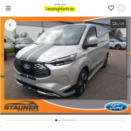
1
/
19