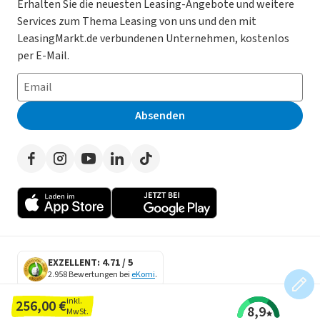
Magazin
Kooperation mit AutoScout24
Erhalten Sie die neuesten Leasing-Angebote und weitere
Services zum Thema Leasing von uns und den mit
Leasing ohne Anzahlung
Datenschutz-Einstellungen
AGB
LeasingMarkt.de verbundenen Unternehmen, kostenlos
E-Auto Leasing
So funktioniert’s
Datenschutz
per E-Mail.
Privatleasing
Häufig gestellte Fragen
Impressum
Leasing-Vergleiche
Leasing-Lexikon
Erklärung zur Barrierefreiheit
Absenden
Herstellerverzeichnis
Auto-Tests
Presse
Händlerverzeichnis
Werben auf LeasingMarkt.de
Autoleasing in der Nähe
EXZELLENT: 4.71 / 5
2.958 Bewertungen bei
eKomi
.
SECURE DATA
inkl.
256,00 €
8,9
SSL Encryption
MwSt.