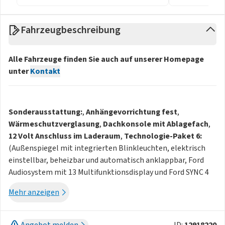
Fahrzeugbeschreibung
Alle Fahrzeuge finden Sie auch auf unserer Homepage
unter
Kontakt
Sonderausstattung:
,
Anhängevorrichtung fest
,
Wärmeschutzverglasung
,
Dachkonsole mit Ablagefach
,
12 Volt Anschluss im Laderaum
,
Technologie-Paket 6:
(Außenspiegel mit integrierten Blinkleuchten, elektrisch
einstellbar, beheizbar und automatisch anklappbar, Ford
Audiosystem mit 13 Multifunktionsdisplay und Ford SYNC 4
inkl. Navigation, Elektronisches Sicherheits- und
Mehr anzeigen
Stabilitätsprogramm (ESP) zusätzlich mit elektronischem
Bremskraftverstärker, Rückfahr-Notbremsassistent, Pre-
Collision Assist, kamera- und radar-basiert, Toter-Winkel-
Angebot melden
ID:
12918220