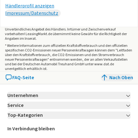
Händlerprofil anzeigen
Impressum/Datenschutz
Unverbindliches Angebot des
Händlers
. Irrtümer und Zwischenverkauf
vorbehalten! LeasingMarkt.de übernimmt keine Gewähr für die Richtigkeit der
Angaben im Inserat.
* Weitere Informationen zum offiziellen Kraftstoffverbrauch und den offiziellen
spezifischen CO2-Emissionen neuer Personenkraftwagen können dem "Leitfaden
über den Kraftstoffverbrauch, die CO2-Emissionen und den Stromverbrauch
neuer Personenkraftwagen" entnommen werden, der an allen Verkaufsstellen
und bei der Deutschen Automobil Treuhand GmbH unter www.dat.de
unentgeltlich erhältlich ist.
FAQ-Seite
Nach Oben
Unternehmen
Service
Über LeasingMarkt.de
Top-Kategorien
Kontakt
Karriere
Jetzt bewerben!
Leasing Deals
Ratgeber
Für Händler
In Verbindung bleiben
Gebrauchtwagen Leasing