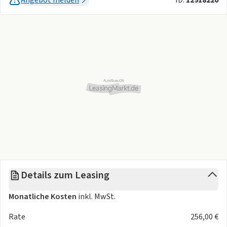
Assistent inkl. Cross Traffic Alert und mit
Anhängererkennung, Müdigkeitswarner, Verkehrsschild-
Erkennungssystem, Falschfahrer-Warnfunktion, Fahrspur-
Assistent inkl. Fahrspur-Pilot zusätzlich mit Fahrspurhalte-
und Spurwechsel-Assistent,, Park-Pilot-System vorn und
hinten,, Geschwindigkeitsregelanlage, adaptiv mit Stop &
Go Funktion,, Intelligenter Geschwindigkeitsbegrenzer mit
Tempolimit-Anzeige, 360 Grad Kamera),
Spannungskonverter 400 Watt
,
Erhöhung der
Geschwindigkeitsbegrenzung auf 150 kmh
,
B&O
Soundsystem
,
Lenkradheizung
,
Ganzjahresreifen
,
Styling-Paket Sport:
(Leichtmetallräder 7,5 J x 19 im Sport
Design in Matte Black, LED-Matrix-Scheinwerfer, adaptiv,
Ambientebeleuchtung),
Metallic-Lackierung: (Moondust-
Details zum Leasing
Silver)
,
Monatliche Kosten
inkl. MwSt.
Rate
256,00 €