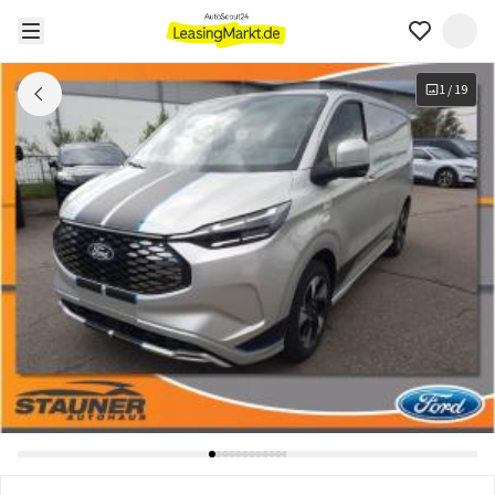
1
/
19