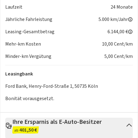
RÄDER
Laufzeit
24 Monate
- Reifendruck-Kontrollsystem
Jährliche Fahrleistung
5.000 km/Jahr
TECHNIK & SICHERHEIT
- Feststellbremse elektrisch
Leasing-Gesamtbetrag
6.144,00 €
- KeyFree-System
- Notrufsystem
Mehr-km Kosten
10,00 Cent/km
- Zentralverriegelung mit Fernbedienung
Minder-km Vergütung
5,00 Cent/km
EXTERIEUR
- Aussenspiegel elektr. anklappbar
- Aussenspiegel in Wagenfarbe
Leasingbank
- Heckflügeltüren
- Schiebetür Lade-/Fahrgastraum rechts
Ford Bank, Henry-Ford-Straße 1, 50735 Köln
- Stossfänger in Wagenfarbe
Bonität vorausgesetzt.
- Türgriffe aussen und Heckklappengriff in Wagenfarbe
SONSTIGE AUSSTATTUNGEN
- Steckdose 12V im Lade-/Fahrgastraum
Ihre Ersparnis als E-Auto-Besitzer
- Zusatzheizung elektrisch
401,50 €
- Sport
ab
Weitere Merkmale