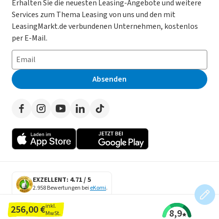
Magazin
Kooperation mit AutoScout24
Erhalten Sie die neuesten Leasing-Angebote und weitere
Services zum Thema Leasing von uns und den mit
Leasing ohne Anzahlung
Datenschutz-Einstellungen
AGB
LeasingMarkt.de verbundenen Unternehmen, kostenlos
E-Auto Leasing
So funktioniert’s
Datenschutz
per E-Mail.
Privatleasing
Häufig gestellte Fragen
Impressum
Leasing-Vergleiche
Leasing-Lexikon
Erklärung zur Barrierefreiheit
Absenden
Herstellerverzeichnis
Auto-Tests
Presse
Händlerverzeichnis
Werben auf LeasingMarkt.de
Autoleasing in der Nähe
EXZELLENT: 4.71 / 5
2.958 Bewertungen bei
eKomi
.
SECURE DATA
inkl.
256,00 €
8,9
SSL Encryption
MwSt.