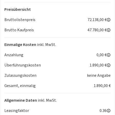
MOTOR GETRIEBE & FAHRWERK
- Anti-Blockier-System (ABS)
Preisübersicht
- Elektron. Stabilitäts-Programm (ESP)
Bruttolistenpreis
72.138,00 €
- Russpartikelfilter
- Traktionskontrolle
Brutto Kaufpreis
47.780,00 €
AUDIO & KOMMUNIKATION
- FordPass Connect inkl. eCall
Einmalige Kosten
inkl. MwSt.
- Bordcomputer
INTERIEUR
Anzahlung
0,00 €
- Airbag Beifahrerseite
- Bodenbelag: Vinyl im Lade-/Fahrgastraum
Überführungskosten
1.890,00 €
- Fensterheber elektrisch
Zulassungskosten
keine Angabe
- Handschuhfach abschliessbar
- Lenkrad (Leder)
Gesamt, einmalig
1.890,00 €
- USB-Schnittstelle
LICHT & SICHT
Allgemeine Daten
inkl. MwSt.
- Blinkleuchte in Aussenspiegel integriert
- Scheibenwischer mit Regensensor
Leasingfaktor
0.36
- Heckleuchten LED