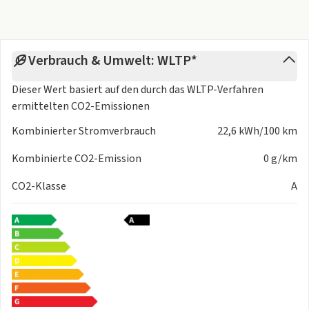
Live-Videopräsentationen mit begleitender Beratung
Herzliche Grüße,
Ihr Team vom Autohaus Lutz
Verbrauch & Umwelt: WLTP*
... Änderungen, Zwischenverkauf und Irrtümer vorbehalten.
Dieser Wert basiert auf den durch das
WLTP-Verfahren
by dotzilla
ermittelten CO2-Emissionen
Kombinierter Stromverbrauch
22,6 kWh/100 km
Kombinierte CO2-Emission
0 g/km
CO2-Klasse
A