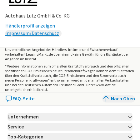
Autohaus Lutz GmbH & Co. KG
Händlerprofil anzeigen
Impressum/Datenschutz
Unverbindliches Angebot des
Händlers
. Irrtümer und Zwischenverkauf
vorbehalten! LeasingMarkt.de übernimmt keine Gewähr für die Richtigkeit der
Angaben im Inserat.
* Weitere Informationen zum offiziellen Kraftstoffverbrauch und den offiziellen
spezifischen CO2-Emissionen neuer Personenkraftwagen können dem "Leitfaden
über den Kraftstoffverbrauch, die CO2-Emissionen und den Stromverbrauch
neuer Personenkraftwagen" entnommen werden, der an allen Verkaufsstellen
und bei der Deutschen Automobil Treuhand GmbH unter www.dat.de
unentgeltlich erhältlich ist.
FAQ-Seite
Nach Oben
Unternehmen
Service
Über LeasingMarkt.de
Top-Kategorien
Kontakt
Karriere
Jetzt bewerben!