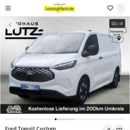
1
/
16
Ford Transit Custom