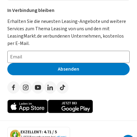
Leasing Deals
Ratgeber
Für Händler
In Verbindung bleiben
Gebrauchtwagen Leasing
Magazin
Kooperation mit AutoScout24
Erhalten Sie die neuesten Leasing-Angebote und weitere
Services zum Thema Leasing von uns und den mit
Leasing ohne Anzahlung
Datenschutz-Einstellungen
AGB
LeasingMarkt.de verbundenen Unternehmen, kostenlos
E-Auto Leasing
So funktioniert’s
Datenschutz
per E-Mail.
Privatleasing
Häufig gestellte Fragen
Impressum
Leasing-Vergleiche
Leasing-Lexikon
Erklärung zur Barrierefreiheit
Absenden
Herstellerverzeichnis
Auto-Tests
Presse
Händlerverzeichnis
Werben auf LeasingMarkt.de
Autoleasing in der Nähe
EXZELLENT: 4.71 / 5