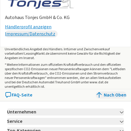
Ford Power-Startfunktion (schlüsselfreies
Starten)
Autohaus Tönjes GmbH & Co. KG
Händlerprofil anzeigen
Serienausstattung Infotainment, Konnektivität und
Impressum/Datenschutz
Navigation
Ford SYNC 4 inkl. Ford Navigationssystem mit AppLink,
Unverbindliches Angebot des
Händlers
. Irrtümer und Zwischenverkauf
vorbehalten! LeasingMarkt.de übernimmt keine Gewähr für die Richtigkeit der
13,2"-Touchscreen (33 cm Bildschirmdiagonale)
Angaben im Inserat.
und DAB/DAB+ (Digital Audio Broadcasting) - 6 Lautsprecher
* Weitere Informationen zum offiziellen Kraftstoffverbrauch und den offiziellen
- FordPass Connect inkl. eCall und LiveTraffic
spezifischen CO2-Emissionen neuer Personenkraftwagen können dem "Leitfaden
über den Kraftstoffverbrauch, die CO2-Emissionen und den Stromverbrauch
Verkehrsinformation 3) - Digitale Instrumententafel 12,3"
neuer Personenkraftwagen" entnommen werden, der an allen Verkaufsstellen
und bei der Deutschen Automobil Treuhand GmbH unter www.dat.de
(31,2 cm Bildschirmdiagonale) - Amazon Alexa
unentgeltlich erhältlich ist.
Built-In Sprachassistent 4) - Android Auto und Apple CarPlay
FAQ-Seite
Nach Oben
(kabellose Kopplung) 5) - Bluetooth-
Freisprecheinrichtung 6) und -Audiostreaming - Digitales
Benutzerhandbuch - Fernbedienung am Lenkrad -
Unternehmen
Ford Power-Up Software Updates (Over-the-Air-Update
Service
Über LeasingMarkt.de
Technologie) - Intelligente Vorschlags-Funktionen
Top-Kategorien