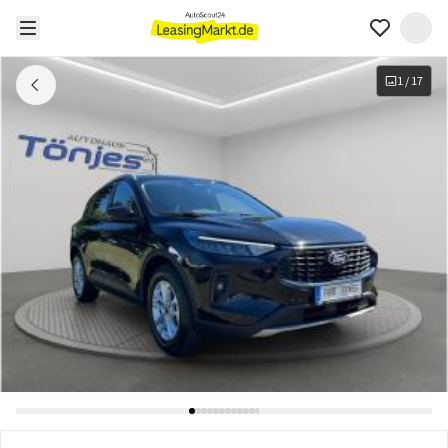
1
/
17