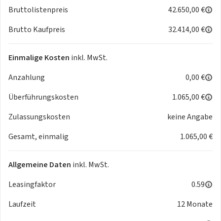
Ausweichassistent (ESA - Evasive Steer Assistence)
Bruttolistenpreis
42.650,00 €
Türkantenschutz
Brutto Kaufpreis
32.414,00 €
Serienausstattung:
Einmalige Kosten
inkl. MwSt.
Serienausstattung aussen
Anzahlung
0,00 €
Standard LED-Scheinwerfer, LED-Tagfahrlicht-Signatur mit
Überführungskosten
1.065,00 €
integrierten LED-Blinker, LED-Abblendlicht mit
Ausschaltverzögerung, Fernlicht mit automatische
Zulassungskosten
keine Angabe
Fernlichtsteuerung
Gesamt, einmalig
1.065,00 €
LED-Nebelscheinwerfer an der Stoßstange inklusive
Rangierlicht
LED-Rückleuchten
Allgemeine Daten
inkl. MwSt.
Leichtmetallräder 7 J x 17 mit 225/65 R17 Reifen, 5x2-
Speichen-Design
Leasingfaktor
0.59
Außenspiegel in Wagenfarbe lackiert (außer Active X),
Laufzeit
12 Monate
elektrisch einstellbar, beheizbar und mit integrierten
Blinkleuchten, zusätzlich elektrisch anklappbar mit