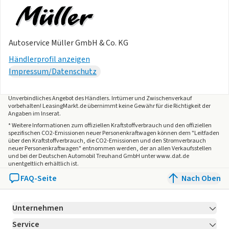
Blinkleuchten LED
Bodenbelag: Laminat (Holz-Optik)
Dachkonsole mit Ablagefach
Autoservice Müller GmbH & Co. KG
Diebstahl-Warnanlage mit Innenraumüberwachung
Händlerprofil anzeigen
Elektron. Stabilitäts-Programm (ESP)
Impressum/Datenschutz
Fahrassistenz-System: Berganfahr-Assistent
Fahrassistenz-System: Notbrems-Assistent
Fahrassistenz-System: Notrufsystem
Unverbindliches Angebot des
Händlers
. Irrtümer und Zwischenverkauf
vorbehalten! LeasingMarkt.de übernimmt keine Gewähr für die Richtigkeit der
Fenster im Lade-/FG-Raum: - ausstellbar, 2. Reihe
Angaben im Inserat.
Fensterheber elektrisch vorn
* Weitere Informationen zum offiziellen Kraftstoffverbrauch und den offiziellen
Feststellbremse elektrisch
spezifischen CO2-Emissionen neuer Personenkraftwagen können dem "Leitfaden
über den Kraftstoffverbrauch, die CO2-Emissionen und den Stromverbrauch
FordPass Connect inkl. eCall
neuer Personenkraftwagen" entnommen werden, der an allen Verkaufsstellen
und bei der Deutschen Automobil Treuhand GmbH unter www.dat.de
Frischwassertank
unentgeltlich erhältlich ist.
Frontscheibe heizbar
FAQ-Seite
Nach Oben
Handschuhfach abschließbar
Heckklappe mit Verglasung
Heckscheibe heizbar
Unternehmen
Heckscheibenwischer
Service
Über LeasingMarkt.de