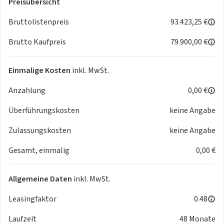
Preisübersicht
Westfalia Nugget Ausbau
Aufstelldach mit Schlafplätzen
Bruttolistenpreis
93.423,25 €
Standheizung
Brutto Kaufpreis
79.900,00 €
Küchenmodul mit Spüle, Kocher & Kühlbox
Frischwassertank
Multifunktionstisch
Einmalige Kosten
inkl. MwSt.
Boden in Holzoptik
Anzahlung
0,00 €
Fahrzeug-Highlights:
Überführungskosten
keine Angabe
170 PS Diesel
Automatikgetriebe
Zulassungskosten
keine Angabe
Allradantrieb (AWD)
Gesamt, einmalig
0,00 €
Adaptive Geschwindigkeitsregelanlage (ACC mit Stop&Go)
13 Zoll Touchscreen mit SYNC 4 inkl. Navigation
Apple CarPlay & Android Auto
Allgemeine Daten
inkl. MwSt.
Rückfahrkamera + Parkpilot vorne & hinten
Totwinkel-Assistent + Spurhalteassistent
Leasingfaktor
0.48
LED-Scheinwerfer
Laufzeit
48 Monate
Klimaautomatik