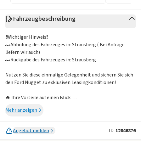
Fahrzeugbeschreibung
❗️Wichtiger Hinweis❗️
🚗Abholung des Fahrzeuges in: Strausberg ( Bei Anfrage
liefern wir auch)
🚗Rückgabe des Fahrzeuges in: Strausberg
Nutzen Sie diese einmalige Gelegenheit und sichern Sie sich
den Ford Nugget zu exklusiven Leasingkonditionen!
🔥 Ihre Vorteile auf einen Blick:
✅ Top-Leasingkonditionen – einfach und flexibel!
Mehr anzeigen
✅ Individuelle Leasingoptionen – passend zu Ihrer
Kilometerlaufleistung und Laufzeit!
Angebot melden
ID:
12846876
Unsere Verkaufsberater stehen Ihnen persönlich zur