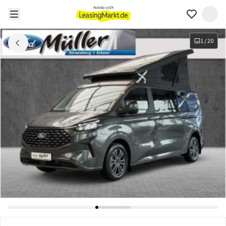
1
/
20