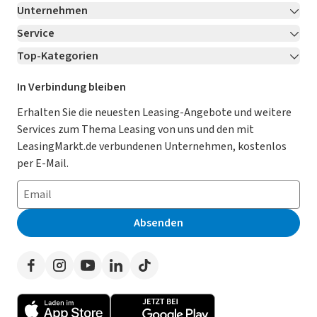
Unternehmen
Service
Über LeasingMarkt.de
Top-Kategorien
Kontakt
Karriere
Jetzt bewerben!
Leasing Deals
Ratgeber
Für Händler
In Verbindung bleiben
Gebrauchtwagen Leasing
Magazin
Kooperation mit AutoScout24
Erhalten Sie die neuesten Leasing-Angebote und weitere
Services zum Thema Leasing von uns und den mit
Leasing ohne Anzahlung
Datenschutz-Einstellungen
AGB
LeasingMarkt.de verbundenen Unternehmen, kostenlos
E-Auto Leasing
So funktioniert’s
Datenschutz
per E-Mail.
Privatleasing
Häufig gestellte Fragen
Impressum
Leasing-Vergleiche
Leasing-Lexikon
Erklärung zur Barrierefreiheit
Absenden
Herstellerverzeichnis
Auto-Tests
Presse
Händlerverzeichnis
Werben auf LeasingMarkt.de
Autoleasing in der Nähe