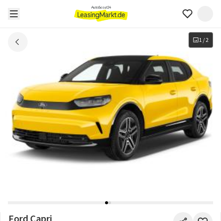
1
/
2
Ford Capri