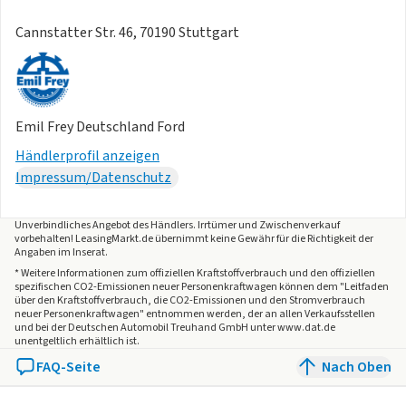
Cannstatter Str. 46, 70190 Stuttgart
Emil Frey Deutschland Ford
Händlerprofil anzeigen
Impressum/Datenschutz
Unverbindliches Angebot des
Händlers
. Irrtümer und Zwischenverkauf
vorbehalten! LeasingMarkt.de übernimmt keine Gewähr für die Richtigkeit der
Angaben im Inserat.
* Weitere Informationen zum offiziellen Kraftstoffverbrauch und den offiziellen
spezifischen CO2-Emissionen neuer Personenkraftwagen können dem "Leitfaden
über den Kraftstoffverbrauch, die CO2-Emissionen und den Stromverbrauch
neuer Personenkraftwagen" entnommen werden, der an allen Verkaufsstellen
und bei der Deutschen Automobil Treuhand GmbH unter www.dat.de
unentgeltlich erhältlich ist.
FAQ-Seite
Nach Oben