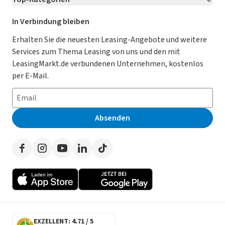
Kontakt
Karriere
Jetzt bewerben!
Leasing Deals
Ratgeber
Für Händler
In Verbindung bleiben
Gebrauchtwagen Leasing
Magazin
Kooperation mit AutoScout24
Erhalten Sie die neuesten Leasing-Angebote und weitere
Services zum Thema Leasing von uns und den mit
Leasing ohne Anzahlung
Datenschutz-Einstellungen
AGB
LeasingMarkt.de verbundenen Unternehmen, kostenlos
E-Auto Leasing
So funktioniert’s
Datenschutz
per E-Mail.
Privatleasing
Häufig gestellte Fragen
Impressum
Leasing-Vergleiche
Leasing-Lexikon
Erklärung zur Barrierefreiheit
Absenden
Herstellerverzeichnis
Auto-Tests
Presse
Händlerverzeichnis
Werben auf LeasingMarkt.de
Autoleasing in der Nähe
EXZELLENT: 4.71 / 5