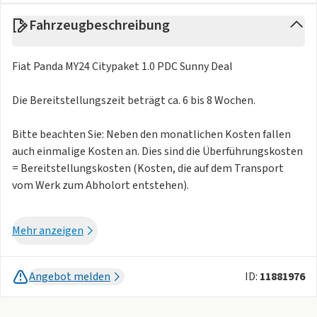
Fahrzeugbeschreibung
Fiat Panda MY24 Citypaket 1.0 PDC Sunny Deal
Die Bereitstellungszeit beträgt ca. 6 bis 8 Wochen.
Bitte beachten Sie: Neben den monatlichen Kosten fallen
auch einmalige Kosten an. Dies sind die Überführungskosten
= Bereitstellungskosten (Kosten, die auf dem Transport
vom Werk zum Abholort entstehen).
Weitere Farben auf Anfrage verfügbar:
Mehr anzeigen
- Cinema Schwarz
- Yellow
Angebot melden
ID:
11881976
59 EUR KWS
König Werkstattservice inkl. Garantie: nur 59,99 € monatlich