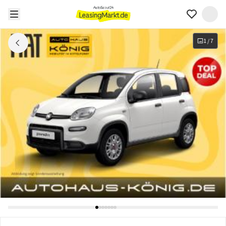
1
/
7