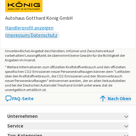
Autohaus Gotthard König GmbH
Händlerprofil anzeigen
Impressum/Datenschutz
Unverbindliches Angebot des
Händlers
. Irrtümer und Zwischenverkauf
vorbehalten! LeasingMarkt.de übernimmt keine Gewähr für die Richtigkeit der
Angaben im Inserat.
* Weitere Informationen zum offiziellen Kraftstoffverbrauch und den offiziellen
spezifischen CO2-Emissionen neuer Personenkraftwagen können dem "Leitfaden
über den Kraftstoffverbrauch, die CO2-Emissionen und den Stromverbrauch
neuer Personenkraftwagen" entnommen werden, der an allen Verkaufsstellen
und bei der Deutschen Automobil Treuhand GmbH unter www.dat.de
unentgeltlich erhältlich ist.
FAQ-Seite
Nach Oben
Unternehmen
Service
Über LeasingMarkt.de
Top-Kategorien