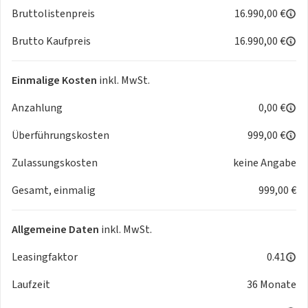
ABS mit ESP
Bruttolistenpreis
16.990,00 €
Zentralverriegelung mit Funkfernbedienung
Brutto Kaufpreis
16.990,00 €
Bordcomputer
Servolenkung
Fahrersitz höhenverstellbar
Einmalige Kosten
inkl. MwSt.
Tagfahrlicht
Anzahlung
0,00 €
Fahrerairbag
Beifahrerairbag
Überführungskosten
999,00 €
Radio DAB+ MP3 USB Bluetooth-Freisprecheinrichtung
Außenspiegel, elektrisch einstell- und beheizbar
Zulassungskosten
keine Angabe
Einparkhilfe hinten
Gesamt, einmalig
999,00 €
Tempomat
Kopfstützen hinten
Allgemeine Daten
inkl. MwSt.
Änderungen und Irrtümer vorbehalten. Bild zeigt
Beispielabbildung des Fahrzeugs. Stand: 05/2025
Leasingfaktor
0.41
Laufzeit
36 Monate