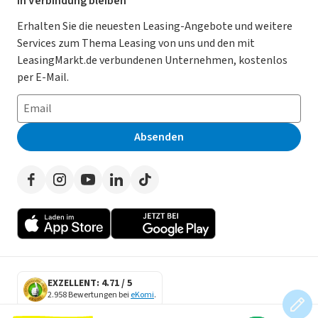
Für Händler
In Verbindung bleiben
Gebrauchtwagen Leasing
Magazin
Kooperation mit AutoScout24
Erhalten Sie die neuesten Leasing-Angebote und weitere
Services zum Thema Leasing von uns und den mit
Leasing ohne Anzahlung
Datenschutz-Einstellungen
AGB
LeasingMarkt.de verbundenen Unternehmen, kostenlos
E-Auto Leasing
So funktioniert’s
Datenschutz
per E-Mail.
Privatleasing
Häufig gestellte Fragen
Impressum
Leasing-Vergleiche
Leasing-Lexikon
Erklärung zur Barrierefreiheit
Absenden
Herstellerverzeichnis
Auto-Tests
Presse
Händlerverzeichnis
Werben auf LeasingMarkt.de
Autoleasing in der Nähe
EXZELLENT: 4.71 / 5
2.958 Bewertungen bei
eKomi
.