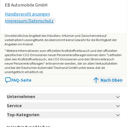
EB Automobile GmbH
Händlerprofil anzeigen
Impressum/Datenschutz
Unverbindliches Angebot des
Händlers
. Irrtümer und Zwischenverkauf
vorbehalten! LeasingMarkt.de übernimmt keine Gewähr für die Richtigkeit der
Angaben im Inserat.
* Weitere Informationen zum offiziellen Kraftstoffverbrauch und den offiziellen
spezifischen CO2-Emissionen neuer Personenkraftwagen können dem "Leitfaden
über den Kraftstoffverbrauch, die CO2-Emissionen und den Stromverbrauch
neuer Personenkraftwagen" entnommen werden, der an allen Verkaufsstellen
und bei der Deutschen Automobil Treuhand GmbH unter www.dat.de
unentgeltlich erhältlich ist.
FAQ-Seite
Nach Oben
Unternehmen
Service
Über LeasingMarkt.de
Top-Kategorien
Kontakt
Karriere
Jetzt bewerben!
Leasing Deals
Ratgeber