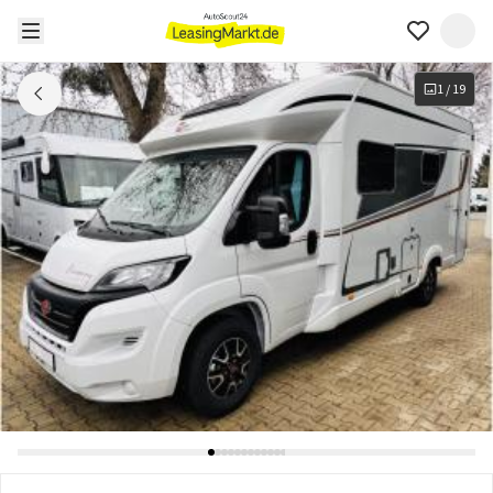
1
/
19