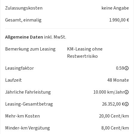
Sitzbezüge Fahrerhaus wie Wohnraum,
Zulassungskosten
keine Angabe
Fahrerhausverdunkelung, Sunroof, Lichtpaket, HL Paket
Gesamt, einmalig
1.990,00 €
Lyseo TD 684 Bürstner.
HL Paket Lyseo TD Fiat Light:
Zudem bestehend aus: Lederlenkrad Fiat, ESP mit Traction+
Allgemeine Daten
inkl. MwSt.
Fiat, Leichtmetallfelgen Fiat 16 Zoll Light, Scheinwerfer mit
schwarzem Rahmen, Kühlergrill glänzend schwarz mit
Bemerkung zum Leasing
KM-Leasing ohne
Chromstreifen (Entfall Logo), HL Paket Lyseo TD Fiat Light
Restwertrisiko
2.
Leasingfaktor
0.59
Laufzeit
48 Monate
Wir sind als Gruppe Vertragspartner für Reisemobile der
Marken Frankia, Yucon, Joa Camp, Bürstner, Sunlight und
Jährliche Fahrleistung
10.000 km/Jahr
Ahorn. Als Teil der ERTL-Gruppe verfügen wir über
Leasing-Gesamtbetrag
26.352,00 €
umfangreiches Know-how auf allen Gebieten, egal ob
Verkauf, Leasing, Finanzierung, Zubehör oder Auf- und
Mehr-km Kosten
20,00 Cent/km
Umbauten. Wir finden garantiert eine passende Lösung für
Sie.
Minder-km Vergütung
8,00 Cent/km