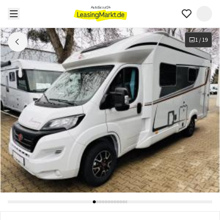
1
/
19