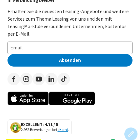
Für Händler
In Verbindung bleiben
Gebrauchtwagen Leasing
Magazin
Kooperation mit AutoScout24
Erhalten Sie die neuesten Leasing-Angebote und weitere
Services zum Thema Leasing von uns und den mit
Leasing ohne Anzahlung
Datenschutz-Einstellungen
AGB
LeasingMarkt.de verbundenen Unternehmen, kostenlos
E-Auto Leasing
So funktioniert’s
Datenschutz
per E-Mail.
Privatleasing
Häufig gestellte Fragen
Impressum
Leasing-Vergleiche
Leasing-Lexikon
Erklärung zur Barrierefreiheit
Absenden
Herstellerverzeichnis
Auto-Tests
Presse
Händlerverzeichnis
Werben auf LeasingMarkt.de
Autoleasing in der Nähe
EXZELLENT: 4.71 / 5
2.958 Bewertungen bei
eKomi
.