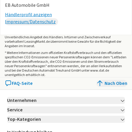
EB Automobile GmbH
Händlerprofil anzeigen
Impressum/Datenschutz
Unverbindliches Angebot des
Händlers
. Irrtümer und Zwischenverkauf
vorbehalten! LeasingMarkt.de übernimmt keine Gewähr für die Richtigkeit der
Angaben im Inserat.
* Weitere Informationen zum offiziellen Kraftstoffverbrauch und den offiziellen
spezifischen CO2-Emissionen neuer Personenkraftwagen können dem "Leitfaden
über den Kraftstoffverbrauch, die CO2-Emissionen und den Stromverbrauch
neuer Personenkraftwagen" entnommen werden, der an allen Verkaufsstellen
und bei der Deutschen Automobil Treuhand GmbH unter www.dat.de
unentgeltlich erhältlich ist.
FAQ-Seite
Nach Oben
Unternehmen
Service
Über LeasingMarkt.de
Top-Kategorien
Kontakt
Karriere
Jetzt bewerben!
Leasing Deals
Ratgeber