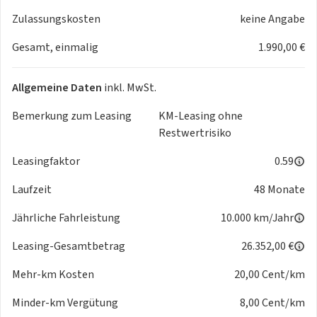
Sitzbezüge Fahrerhaus wie Wohnraum,
Zulassungskosten
keine Angabe
Fahrerhausverdunkelung, Sunroof, Lichtpaket, HL Paket
Gesamt, einmalig
1.990,00 €
Lyseo TD 684 Bürstner.
HL Paket Lyseo TD Fiat Light:
Zudem bestehend aus: Lederlenkrad Fiat, ESP mit Traction+
Allgemeine Daten
inkl. MwSt.
Fiat, Leichtmetallfelgen Fiat 16 Zoll Light, Scheinwerfer mit
schwarzem Rahmen, Kühlergrill glänzend schwarz mit
Bemerkung zum Leasing
KM-Leasing ohne
Chromstreifen (Entfall Logo), HL Paket Lyseo TD Fiat Light
Restwertrisiko
2.
Leasingfaktor
0.59
Laufzeit
48 Monate
Wir sind als Gruppe Vertragspartner für Reisemobile der
Marken Frankia, Yucon, Joa Camp, Bürstner, Sunlight und
Jährliche Fahrleistung
10.000 km/Jahr
Ahorn. Als Teil der ERTL-Gruppe verfügen wir über
Leasing-Gesamtbetrag
26.352,00 €
umfangreiches Know-how auf allen Gebieten, egal ob
Verkauf, Leasing, Finanzierung, Zubehör oder Auf- und
Mehr-km Kosten
20,00 Cent/km
Umbauten. Wir finden garantiert eine passende Lösung für
Sie.
Minder-km Vergütung
8,00 Cent/km