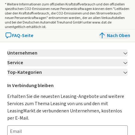
* Weitere Informationen zum offiziellen Kraftstoffverbrauch und den offiziellen
spezifischen CO2-Emissionen neuer Personenkraftwagen können dem "Leitfaden
über den Kraftstoffverbrauch, die CO2-Emissionen und den Stromverbrauch
neuer Personenkraftwagen" entnommen werden, der an allen Verkaufsstellen
und bei der Deutschen Automobil Treuhand GmbH unter www.dat.de
unentgeltlich erhältlich ist.
FAQ-Seite
Nach Oben
Unternehmen
Service
Über LeasingMarkt.de
Top-Kategorien
Kontakt
Karriere
Jetzt bewerben!
Leasing Deals
Ratgeber
Für Händler
In Verbindung bleiben
Gebrauchtwagen Leasing
Magazin
Kooperation mit AutoScout24
Erhalten Sie die neuesten Leasing-Angebote und weitere
Services zum Thema Leasing von uns und den mit
Leasing ohne Anzahlung
Datenschutz-Einstellungen
AGB
LeasingMarkt.de verbundenen Unternehmen, kostenlos
E-Auto Leasing
So funktioniert’s
Datenschutz
per E-Mail.
Privatleasing
Häufig gestellte Fragen
Impressum