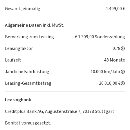
und gewerbliche Einsätze
Gesamt, einmalig
1.499,00 €
• Robustes Fahrwerk und hohe Zuladung sichern
wirtschaftlichen Transport
• Modernes Infotainment und Assistenzsysteme erhöhen
Allgemeine Daten
inkl. MwSt.
Komfort und Sicherheit
Bemerkung zum Leasing
€ 1.309,00 Sonderzahlung
Leasingfaktor
0.78
Laufzeit
48 Monate
Jährliche Fahrleistung
10.000 km/Jahr
Leasing-Gesamtbetrag
20.016,00 €
Leasingbank
Creditplus Bank AG, Augustenstraße 7, 70178 Stuttgart
Bonität vorausgesetzt.