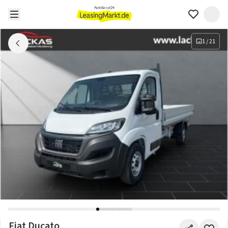
1
/
21
Fiat Ducato