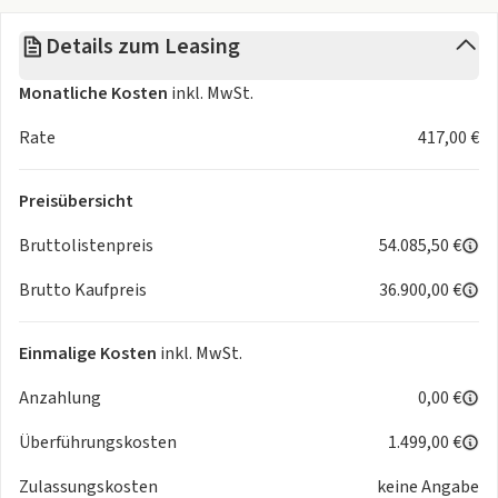
Doppelsitz)
Details zum Leasing
• Manuelle Klimaanlage mit Pollenfilter
• 5"-Infotainmentsystem mit DAB, Bluetooth
Monatliche Kosten
inkl. MwSt.
• Elektrisch verstell- und beheizbare Außenspiegel
• Hecktraverse mit Rückleuchten,
Rate
417,00 €
• Reifenreparaturkit,
• LED-Tagfahrlicht
Preisübersicht
• Multifunktionslenkrad
• Vorverkabelung für Aufbauhersteller
Bruttolistenpreis
54.085,50 €
• Tempomat,
Brutto Kaufpreis
36.900,00 €
• elektronische Einparkbremse
• 7" Infotainment-System
• Doppel USB Schnittstelle
Einmalige Kosten
inkl. MwSt.
• Automatische Klimaanlage
Anzahlung
0,00 €
• Allwetterreifen
• Doppelblattfeder an der Hinterachse
Überführungskosten
1.499,00 €
Warum dieses Fahrzeug für Leasingkunden interessant ist:
• Maximale Ladefläche bei kompakter Länge, ideal für urbane
Zulassungskosten
keine Angabe