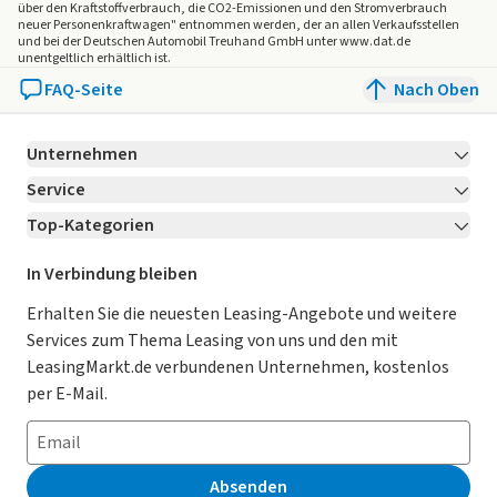
über den Kraftstoffverbrauch, die CO2-Emissionen und den Stromverbrauch
neuer Personenkraftwagen" entnommen werden, der an allen Verkaufsstellen
und bei der Deutschen Automobil Treuhand GmbH unter www.dat.de
unentgeltlich erhältlich ist.
FAQ-Seite
Nach Oben
Unternehmen
Service
Über LeasingMarkt.de
Top-Kategorien
Kontakt
Karriere
Jetzt bewerben!
Leasing Deals
Ratgeber
Für Händler
In Verbindung bleiben
Gebrauchtwagen Leasing
Magazin
Kooperation mit AutoScout24
Erhalten Sie die neuesten Leasing-Angebote und weitere
Services zum Thema Leasing von uns und den mit
Leasing ohne Anzahlung
Datenschutz-Einstellungen
AGB
LeasingMarkt.de verbundenen Unternehmen, kostenlos
E-Auto Leasing
So funktioniert’s
Datenschutz
per E-Mail.
Privatleasing
Häufig gestellte Fragen
Impressum
Leasing-Vergleiche
Leasing-Lexikon
Erklärung zur Barrierefreiheit
Absenden