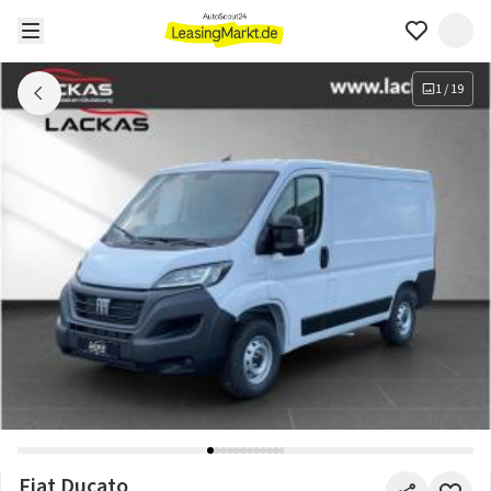
1
/
19
Fiat Ducato