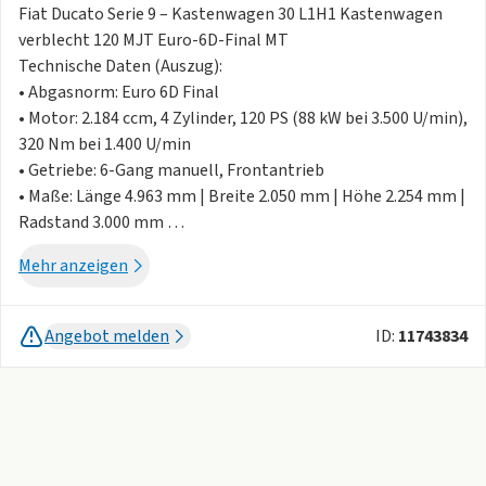
Fiat Ducato Serie 9 – Kastenwagen 30 L1H1 Kastenwagen
verblecht 120 MJT Euro-6D-Final MT
Technische Daten (Auszug):
• Abgasnorm: Euro 6D Final
• Motor: 2.184 ccm, 4 Zylinder, 120 PS (88 kW bei 3.500 U/min),
320 Nm bei 1.400 U/min
• Getriebe: 6-Gang manuell, Frontantrieb
• Maße: Länge 4.963 mm | Breite 2.050 mm | Höhe 2.254 mm |
Radstand 3.000 mm
• Laderaummaße: Länge 2.670 mm | Breite 1.870 mm | Höhe
Mehr anzeigen
1.662 mm
• Zulässiges Gesamtgewicht: 3.000 kg | Zuladung: 1.080 kg
• Anhängelast gebremst: 2.500 kg | ungebremst: 750 kg
Angebot melden
ID:
11743834
• Wendekreis: 11,1 m
Serienausstattung (Auswahl):
• 5“-Infotainmentsystem mit Farbdisplay, DAB, Bluetooth
• Einparkhilfe hinten
• Elektrisch verstell- und beheizbare Außenspiegel
• Manuelle Klimaanlage mit Pollenfilter