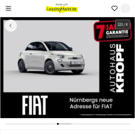
1
/
8