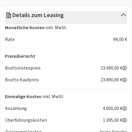
- Audiosystem MP3-fähig
- Bordcomputer
Details zum Leasing
INTERIEUR
- VirtualCockpit
Monatliche Kosten
inkl. MwSt.
- Uhr&Drehzahlmesser
Rate
99,00 €
- Fahrersitz höhenverstellbar
- IsoFix
- Fahrerairbag
Preisübersicht
- Multifunktionslenkrad
Bruttolistenpreis
23.490,00 €
- Lederlenkrad
TECHNIK & SICHERHEIT
Brutto Kaufpreis
23.490,00 €
- Servolenkung
- elektr. Parkbremse
Einmalige Kosten
inkl. MwSt.
EXTERIEUR
- Aussenspiegel el. verstellbar
Anzahlung
4.000,00 €
- beheizte Aussenspiegel
SONSTIGE AUSSTATTUNGEN
Überführungskosten
1.395,00 €
- Automatik
Zulassungskosten
keine Angabe