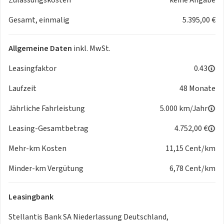
- Scheckheftgepflegt
- Nichtraucher
Gesamt, einmalig
5.395,00 €
- Garantie
- Neufahrzeug
Allgemeine Daten
inkl. MwSt.
Weitere Merkmale
- Angebot inkl. 4000 zu leistender Anzahlung gerechnet.->
Leasingfaktor
0.43
SEHR WICHTIGE INFORMATION ZUR LEASINGRATE
- - Die angebotene Leasingrate wurde mit einer möglichen
Laufzeit
48 Monate
Förderung der neuen ELEKTRO PRÄMIE in Höhe von 4.000 
Jährliche Fahrleistung
5.000 km/Jahr
des E-Auto-Förderprogramms für Privatpersonen des
Bundesministerium für Umwelt
Leasing-Gesamtbetrag
4.752,00 €
- Klimaschutz
- Naturschutz und nukleare Sicherheit
Mehr-km Kosten
11,15 Cent/km
kalkuliert.Klimaautomatik
Minder-km Vergütung
6,78 Cent/km
- Angebot inkl. 4000 zu leistender Anzahlung gerechnet.->
SEHR WICHTIGE INFORMATION ZUR LEASINGRATE
- - Die angebotene Leasingrate wurde mit einer möglichen
Leasingbank
Förderung der neuen ELEKTRO PRÄMIE in Höhe von 4.000 
des E-Auto-Förderprogramms für Privatpersonen des
Stellantis Bank SA Niederlassung Deutschland,