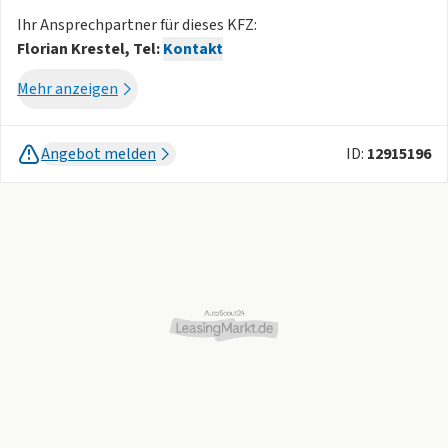
Ihr Ansprechpartner für dieses KFZ:
Florian Krestel, Tel:
Kontakt
Mehr anzeigen
ASSISTENZSYSTEME
- Parkhilfe(PDC) hinten
- Regensensor
Angebot melden
ID:
12915196
- Müdigkeitswarnsystem
- ABS
MOTOR GETRIEBE & FAHRWERK
- Frontantrieb
AUDIO & KOMMUNIKATION
- Bluetooth(f. Handy)
- hochwertiges Soundsystem
- Touchscreen
- USB
- Musikstreaming
- Android Auto
- Apple CarPlay