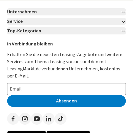
Unternehmen
Service
Über LeasingMarkt.de
Top-Kategorien
Kontakt
Karriere
Jetzt bewerben!
Leasing Deals
Ratgeber
Für Händler
In Verbindung bleiben
Gebrauchtwagen Leasing
Magazin
Kooperation mit AutoScout24
Erhalten Sie die neuesten Leasing-Angebote und weitere
Services zum Thema Leasing von uns und den mit
Leasing ohne Anzahlung
Datenschutz-Einstellungen
AGB
LeasingMarkt.de verbundenen Unternehmen, kostenlos
E-Auto Leasing
So funktioniert’s
Datenschutz
per E-Mail.
Privatleasing
Häufig gestellte Fragen
Impressum
Leasing-Vergleiche
Leasing-Lexikon
Erklärung zur Barrierefreiheit
Absenden
Herstellerverzeichnis
Auto-Tests
Presse
Händlerverzeichnis
Werben auf LeasingMarkt.de
Autoleasing in der Nähe