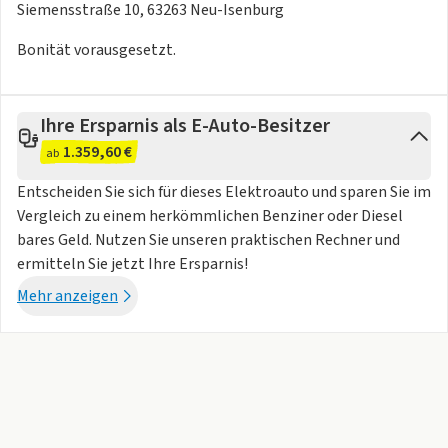
Bundesministerium für Umwelt
Siemensstraße 10, 63263 Neu-Isenburg
- Klimaschutz
Bonität vorausgesetzt.
- Naturschutz und nukleare Sicherheit
kalkuliert.Klimaautomatik
Ihre Ersparnis als E-Auto-Besitzer
Eingabefehler und Irrtum vorbehalten. Als Vertragshändler
1.359,60 €
ab
bieten wir Ihnen besten Service und kompetente Beratung
zu allen Fragen rund ums Automobil. Gerne erstellen wir
Entscheiden Sie sich für dieses Elektroauto und sparen Sie im
Ihnen ein individuelles Leasing- oder Finanzierungsangebot
Vergleich zu einem herkömmlichen Benziner oder Diesel
zu günstigen Konditionen. Ebenso ist eine Inzahlungnahme
bares Geld. Nutzen Sie unseren praktischen Rechner und
Ihres Altfahrzeuges egal in welchem Zustand möglich.
ermitteln Sie jetzt Ihre Ersparnis!
Mehr anzeigen