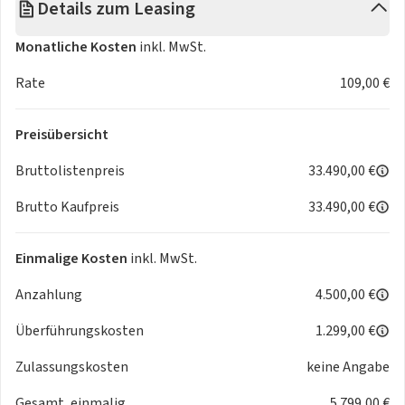
Details zum Leasing
- Unsere Verkaufsberater stehen Ihnen jederzeit zur
Verfügung, um ein individuelles Angebot zu erstellen und
Monatliche Kosten
inkl. MwSt.
Ihre Fragen zu beantworten!
Rate
109,00 €
Bitte beachten Sie: Neben den monatlichen Kosten fallen
auch einmalige Kosten an. Dies sind die Überführungskosten
Preisübersicht
= Bereitstellungskosten (Kosten, die auf dem Transport
vom Werk zum Abholort entstehen).
Bruttolistenpreis
33.490,00 €
Brutto Kaufpreis
33.490,00 €
Weitere Farben auf Anfrage und ggf. gegen Aufpreis
verfügbar:
- Amalfi gelb
Einmalige Kosten
inkl. MwSt.
- Celestial Blau
Anzahlung
4.500,00 €
- Rose Gold
- Onyx Schwarz
Überführungskosten
1.299,00 €
- Ozean Grün
- Passione Rot
Zulassungskosten
keine Angabe
Gesamt, einmalig
5.799,00 €
Ausstattungs-Highlights: