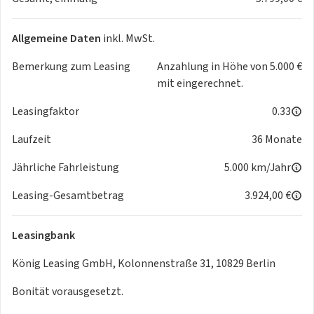
Klimaautomatik
Geschwindigkeitsregelanlage
Allgemeine Daten
inkl. MwSt.
360°-"Drone View" Parksensoren
Bemerkung zum Leasing
Anzahlung in Höhe von 5.000 €
2 Jahre Garantie & Mobilitätsgarantie.
mit eingerechnet.
Leasingfaktor
0.33
4.500 € Umweltförderung
Förderfähigkeit, Förderhöhe und Voraussetzungen richten
Laufzeit
36 Monate
sich ausschließlich nach den jeweils gültigen
Förderrichtlinien des zuständigen Bundesministeriums.
Jährliche Fahrleistung
5.000 km/Jahr
Änderungen vorbehalten. Kalkulatorisches Rechenbeispiel
Leasing-Gesamtbetrag
3.924,00 €
für Barkauf und Leasing berechnet mit 4.500 € staatlichem
E-Auto-Booster.
Leasingbank
1.000 € über Wert für Ihren Alten
König Leasing GmbH, Kolonnenstraße 31, 10829 Berlin
Mindestens 1.000,-€ über DAT-Wert bei Inzahlungnahme
Ihres alten Fahrzeuges. Das Fahrzeug muss mindestens 6
Bonität vorausgesetzt.
Monate auf den Kunde zugelassen und fahrtüchtig sein.