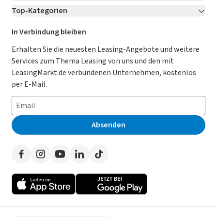
Top-Kategorien
Kontakt
Karriere
Jetzt bewerben!
Leasing Deals
Ratgeber
Für Händler
In Verbindung bleiben
Gebrauchtwagen Leasing
Magazin
Kooperation mit AutoScout24
Erhalten Sie die neuesten Leasing-Angebote und weitere
Services zum Thema Leasing von uns und den mit
Leasing ohne Anzahlung
Datenschutz-Einstellungen
AGB
LeasingMarkt.de verbundenen Unternehmen, kostenlos
E-Auto Leasing
So funktioniert’s
Datenschutz
per E-Mail.
Privatleasing
Häufig gestellte Fragen
Impressum
Leasing-Vergleiche
Leasing-Lexikon
Erklärung zur Barrierefreiheit
Absenden
Herstellerverzeichnis
Auto-Tests
Presse
Händlerverzeichnis
Werben auf LeasingMarkt.de
Autoleasing in der Nähe