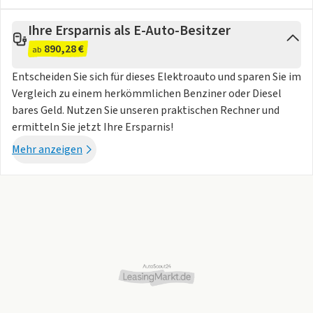
Ausstattung:
Ihre Ersparnis als E-Auto-Besitzer
10,25" Infotainment System mit DAB und Smartphone
890,28 €
ab
mirroring
Audiosystem mit 6 Lautsprechern
Entscheiden Sie sich für dieses Elektroauto und sparen Sie im
Digitaler Radioempfang DAB+
Vergleich zu einem herkömmlichen Benziner oder Diesel
Smartphone Mirroring via Apple Car Play / Android™ Auto
bares Geld. Nutzen Sie unseren praktischen Rechner und
Uconnect™ Link
ermitteln Sie jetzt Ihre Ersparnis!
USB A und C Anschluss
Mehr anzeigen
12V Anschluss vorne
Uconnect™ Services
4-fach manuell verstellbare Vordersitze
Außenspiegelkappen in Wagenfarbe
Elektrisch verstellbare Außenspiegel
Fahrmodus-Schalter
Geschwindigkeitsregelanlage
Halogenscheinwerfer
Höherer Mitteltunnel
Instrumentenanzeige als 7"-TFT-Farbdisplay