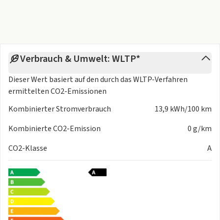
Keyless Go
Klimaautomatik
Regensensor
Softtouch-Lenkrad
EV/PHEV Mode-3-Ladekabel
Verbrauch & Umwelt: WLTP*
One-Pedal-Driving Modus
Aufmerksamkeitsassistent
Dieser Wert basiert auf den durch das
WLTP-Verfahren
Elektrische Servolenkung Dualdrive™
ermittelten CO2-Emissionen
HD Rückfahrkamera mit dynamischen Gitterlinien
Kombinierter Stromverbrauch
13,9 kWh/100 km
Kopfstützen hinten
LED-Tagfahrlicht
Kombinierte CO2-Emission
0 g/km
Nebelschlussleuchte
CO2-Klasse
A
Notruf & SOS-Knopf
Spurhalteassistent
Betriebsanleitung Deutsch
Garantiebooklet Deutsch
Reifenreparaturkit "Kit fix&go"
Nebelschlussleuchte
Notruf & SOS-Knopf