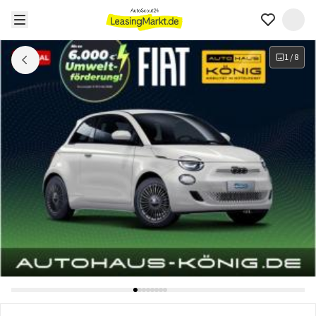
1
/
8