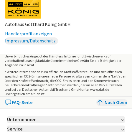
finanzieren. Wir beraten Sie gerne persönlich!
Änderungen und Irrtümer vorbehalten. Bild zeigt
Beispielabbildung des Fahrzeugs. Stand: 06/2026.
Autohaus Gotthard König GmbH
Händlerprofil anzeigen
Impressum/Datenschutz
Unverbindliches Angebot des
Händlers
. Irrtümer und Zwischenverkauf
vorbehalten! LeasingMarkt.de übernimmt keine Gewähr für die Richtigkeit der
Angaben im Inserat.
* Weitere Informationen zum offiziellen Kraftstoffverbrauch und den offiziellen
spezifischen CO2-Emissionen neuer Personenkraftwagen können dem "Leitfaden
über den Kraftstoffverbrauch, die CO2-Emissionen und den Stromverbrauch
neuer Personenkraftwagen" entnommen werden, der an allen Verkaufsstellen
und bei der Deutschen Automobil Treuhand GmbH unter www.dat.de
unentgeltlich erhältlich ist.
FAQ-Seite
Nach Oben
Unternehmen
Service
Über LeasingMarkt.de