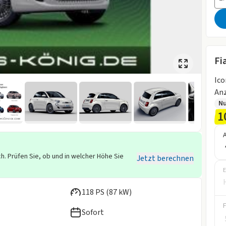
Fi
Ico
Anz
Nu
1
h. Prüfen Sie, ob und in welcher Höhe Sie
Jetzt berechnen
E
118 PS (87 kW)
Sofort