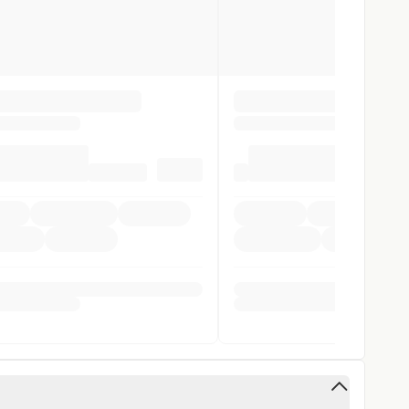
 Förderung ist
bis zu zwölf Monate nach der Zulassung
inten
orne
ra
eugklasse M1:
istent
ender (REEV), sofern sie mindestens eines der
gen
.
gen