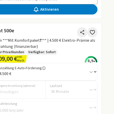
Aktivieren
at 500e
n ***Mit Komfortpaket❗️*** | 4.500 € Elektro-Prämie als
ahlung (finanzierbar)
r Privatkunden
Verfügbar: Sofort
09,00 €
inkl.
8,9
MwSt.
Anzahlung E-Auto-Förderung
Laufzeit
igene Anzahlung (optional)
Fahrleistung