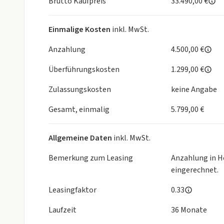
Brutto Kaufpreis
33.490,00 €
Geschwindigkeitsregelanlage
360°-"Drone View" Parksensoren
Einmalige Kosten
inkl. MwSt.
2 Jahre Garantie & Mobilitätsgarantie.
Anzahlung
4.500,00 €
59 EUR KWS
Überführungskosten
1.299,00 €
König Werkstattservice inkl. Garantie: nur 59,99 € 
Zulassungskosten
keine Angabe
4.500 € Umweltförderung
Förderfähigkeit, Förderhöhe und Voraussetzungen ri
Gesamt, einmalig
5.799,00 €
Förderrichtlinien des zuständigen Bundesminister
Rechenbeispiel für Barkauf und Leasing berechnet 
Allgemeine Daten
inkl. MwSt.
1.000 € über Wert für Ihren Alten
Bemerkung zum Leasing
Anzahlung in H
Mindestens 1.000,-€ über DAT-Wert bei Inzahlungn
eingerechnet.
mindestens 6 Monate auf den Kunde zugelassen und
Leasingfaktor
0.33
Ausstattung:
Laufzeit
36 Monate
10,25" Infotainment System mit DAB und Smartph