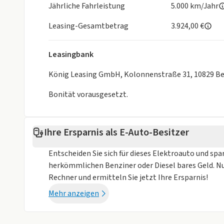
Audiosystem mit 6 Lautsprechern
Jährliche Fahrleistung
5.000 km/Jahr
Digitaler Radioempfang DAB+
Leasing-Gesamtbetrag
3.924,00 €
Smartphone Mirroring via Apple Car Play / Androi
USB A und C Anschluss
12V Anschluss vorne
Leasingbank
Uconnect™ Services
König Leasing GmbH, Kolonnenstraße 31, 10829 Be
4-fach manuell verstellbare Vordersitze
Außenspiegelkappen in Wagenfarbe
Bonität vorausgesetzt.
Elektrisch verstellbare Außenspiegel
Fahrmodus-Schalter
Geschwindigkeitsregelanlage
Ihre Ersparnis als E-Auto-Besitzer
Halogenscheinwerfer
Höherer Mitteltunnel
Entscheiden Sie sich für dieses Elektroauto und spa
Instrumentenanzeige als 7"-TFT-Farbdisplay
herkömmlichen Benziner oder Diesel bares Geld. N
Keyless Go
Rechner und ermitteln Sie jetzt Ihre Ersparnis!
Klimaautomatik
Mehr anzeigen
Regensensor
Softtouch-Lenkrad
EV/PHEV Mode-3-Ladekabel