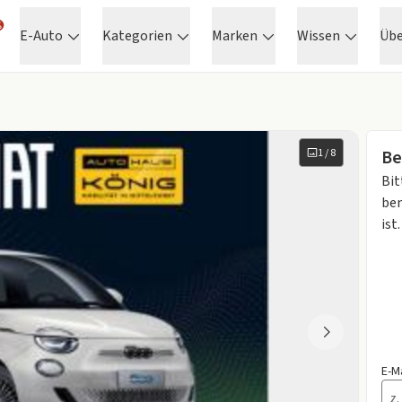
E-Auto
Kategorien
Marken
Wissen
Üb
1
/
8
Be
Bit
ben
ist.
E-M