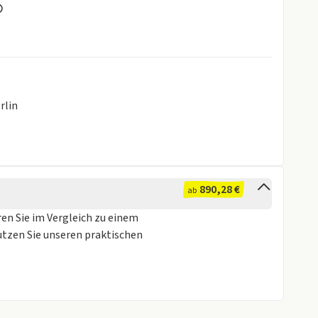
d™ Auto Uconnect™ Link
rlin
890,28 €
ab
ren Sie im Vergleich zu einem
utzen Sie unseren praktischen