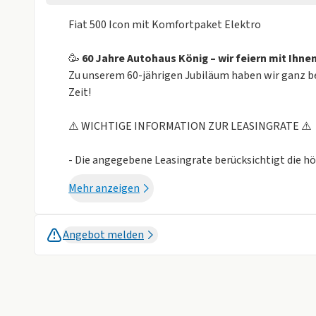
Fiat 500 Icon mit Komfortpaket Elektro
🥳
60 Jahre Autohaus König – wir feiern mit Ihnen
Zu unserem 60-jährigen Jubiläum haben wir ganz be
Zeit!
⚠️ WICHTIGE INFORMATION ZUR LEASINGRATE ⚠️
- Die angegebene Leasingrate berücksichtigt die 
des E-Auto-Förderprogramms für Privatpersonen 
Mehr anzeigen
Naturschutz und nukleare Sicherheit (BMUKN) ang
- Die Sonderzahlung in Höhe von 4.500,- € entspric
zu versteuernden Einkommen bis 60.000 € erhält.
Angebot melden
Wichtig: Die Sonderzahlung muss vom Kunden vor d
- Nach der Zulassung und Fahrzeugübergabe muss d
BMUKN beantragen. Dies ist ab dem 01 .Mai 2026 mö
- Alle genannten Informationen sind unverbindlich
sowie den tatsächlichen Förderbedingungen ab.