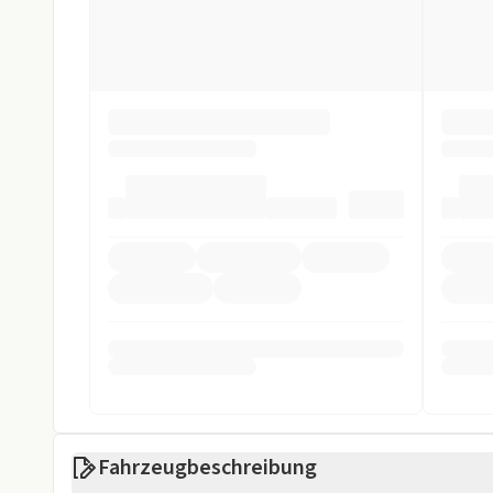
dem 01.01.2026 zugelassen
wurde. Die Beantragung der
Einparkhilfe
Einparkhilfe h
möglich.
Einparkhilfe seitlich
Einparkhilfe v
Welche Fahrzeuge werden gefördert?
LED Tagfahrlicht
Rückfahrkame
Gefördert werden neu zugelassene Fahrzeuge der Fahrz
Reine Elektroautos (BEV)
Spurhalteassistent
Totwinkel-Ass
Plug-in-Hybride (PHEV) und Fahrzeuge mit Range-Ext
folgenden Kriterien erfüllen:
Weniger anzei
max. 60 g CO₂/km oder
mindestens 80 km elektrische Reichweite
Gebrauchtwagen sind von der Förderung ausgeschlossen
Weniger anzei
Fahrzeugbeschreibung