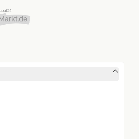
ie finden Sie direkt auf der Webseite des BMUKN.
 Verfügung, um ein individuelles Angebot zu erstellen
allen auch einmalige Kosten an. Dies sind die
ten, die auf dem Transport vom Werk zum Abholort
eis verfügbar: