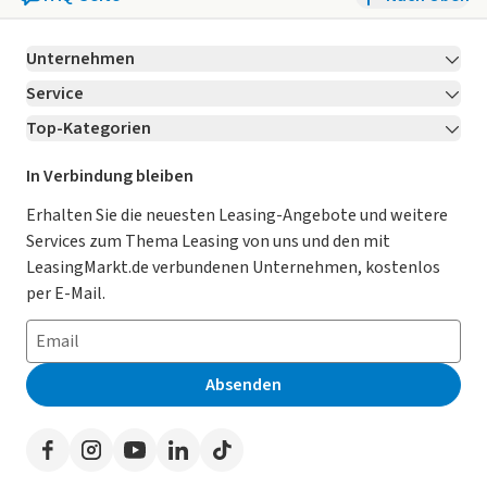
Unternehmen
Service
Über LeasingMarkt.de
Top-Kategorien
Kontakt
Karriere
Jetzt bewerben!
Leasing Deals
Ratgeber
Für Händler
In Verbindung bleiben
Gebrauchtwagen Leasing
Magazin
Kooperation mit AutoScout24
Erhalten Sie die neuesten Leasing-Angebote und weitere
Services zum Thema Leasing von uns und den mit
Leasing ohne Anzahlung
Datenschutz-Einstellungen
AGB
LeasingMarkt.de verbundenen Unternehmen, kostenlos
E-Auto Leasing
So funktioniert’s
Datenschutz
per E-Mail.
Privatleasing
Häufig gestellte Fragen
Impressum
Leasing-Vergleiche
Leasing-Lexikon
Erklärung zur Barrierefreiheit
Absenden
Herstellerverzeichnis
Auto-Tests
Presse
Händlerverzeichnis
Werben auf LeasingMarkt.de
Autoleasing in der Nähe