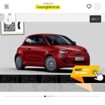
1
/
7