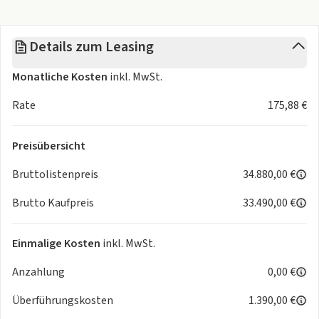
- Fensterheber elektr. vorn mit Komfortschaltung
- Fensterzierleisten verchromt
Details zum Leasing
- Fußmatten
- Geschwindigkeits-Regelanlage (Tempomat)
Monatliche Kosten
inkl. MwSt.
- Getriebe für Elektrofahrzeug
- Halterung Smartphone
Rate
175,88 €
- Handschuhfach beleuchtet
- Heckleuchten LED
Preisübersicht
- Heckscheibe heizbar
- HV-Batterie 42 kWh (Lithium-Ionen)
Bruttolistenpreis
34.880,00 €
- Induktionsladeschale für Smartphone (Wireless Charging)
Brutto Kaufpreis
33.490,00 €
- Infotainment-System: UConnect 5 mit Navigationssystem,
DAB+ und Bluetooth-Freisprecheinrichtung (Touchscreen
10,25"")
Einmalige Kosten
inkl. MwSt.
- Instrumentenanzeige Farbdisplay, 7 Zoll
Anzahlung
0,00 €
- Karosserie: 3-türig
- Keyless-Entry & Go
Überführungskosten
1.390,00 €
- Klimaanlage