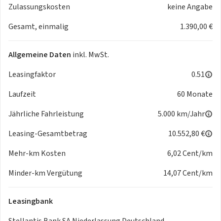
- Kopf-Airbag-System vorn
Zulassungskosten
keine Angabe
- Kopfstützen hinten
Gesamt, einmalig
1.390,00 €
- Ladekabel mit Typ 2-Stecker (Mode 3)
- Lenksäule (Lenkrad) höhenverstellbar
- Memoryfunktion für Sitz vorn links
Allgemeine Daten
inkl. MwSt.
- Mobile Online Dienste UConnect Live
- Nebelschlussleuchte
Leasingfaktor
0.51
- Notrufsystem (eCall)
Laufzeit
60 Monate
- One Pedal Drive (elektronisches Gaspedal)
- Parkbremse elektrisch
Jährliche Fahrleistung
5.000 km/Jahr
- Radioempfang digital (DAB+)
- Regen-/Lichtsensor
Leasing-Gesamtbetrag
10.552,80 €
- Rückfahrkamera Park View
Mehr-km Kosten
6,02 Cent/km
- Schnellladefunktion 85 kW (DC)
- Seitenairbag vorn
Minder-km Vergütung
14,07 Cent/km
- Sitzbezug / Polsterung: Stoff
- Smartphone Schnittstelle (Apple CarPlay & Android Auto)
Leasingbank
- Sonderlackierung Rot
- Sonnenblenden mit Spiegel (beleuchtet)
Stellantis Bank SA Niederlassung Deutschland,