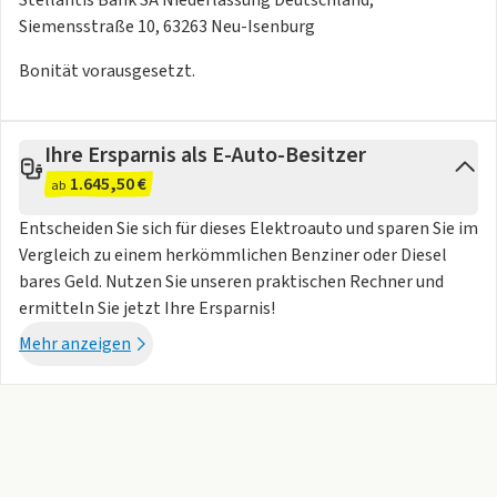
- Stahlfelgen 6x15
Siemensstraße 10, 63263 Neu-Isenburg
- Steckdose (12V-Anschluß) vorn
- Tagfahrlicht LED
Bonität vorausgesetzt.
- USB-Schnittstelle
- Wärmeschutzverglasung
Ihre Ersparnis als E-Auto-Besitzer
1.645,50 €
ab
Entscheiden Sie sich für dieses Elektroauto und sparen Sie im
Vergleich zu einem herkömmlichen Benziner oder Diesel
bares Geld. Nutzen Sie unseren praktischen Rechner und
ermitteln Sie jetzt Ihre Ersparnis!
Mehr anzeigen