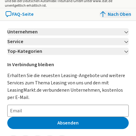
und bei der Deutschen Automobil Treuhand GmbH unter www.dat.de
unentgeltlich erhältlich ist.
FAQ-Seite
Nach Oben
Unternehmen
Service
Über LeasingMarkt.de
Top-Kategorien
Kontakt
Karriere
Jetzt bewerben!
Leasing Deals
Ratgeber
Für Händler
In Verbindung bleiben
Gebrauchtwagen Leasing
Magazin
Kooperation mit AutoScout24
Erhalten Sie die neuesten Leasing-Angebote und weitere
Services zum Thema Leasing von uns und den mit
Leasing ohne Anzahlung
Datenschutz-Einstellungen
AGB
LeasingMarkt.de verbundenen Unternehmen, kostenlos
E-Auto Leasing
So funktioniert’s
Datenschutz
per E-Mail.
Privatleasing
Häufig gestellte Fragen
Impressum
Leasing-Vergleiche
Leasing-Lexikon
Erklärung zur Barrierefreiheit
Absenden
Herstellerverzeichnis
Auto-Tests
Presse