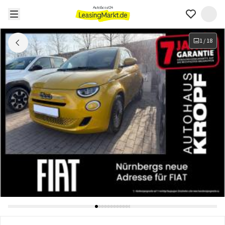
1
/
18