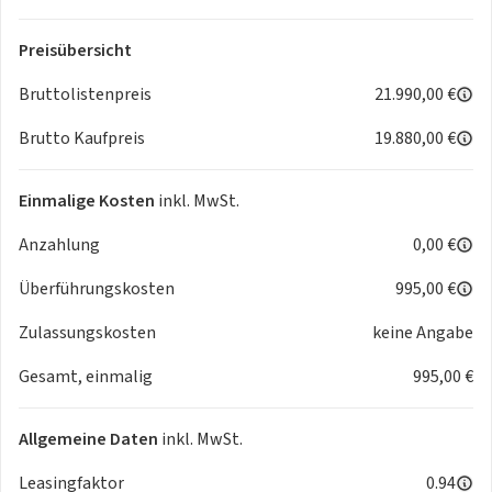
INTERIEUR
-
Klimaautomatik
Preisübersicht
- Ambiente-Beleuchtung
- Armaturenbrett farbig (Wagenfarbe)
Bruttolistenpreis
21.990,00 €
- Beifahrerairbag abschaltbar
- Fensterheber elektrisch vorn
Brutto Kaufpreis
19.880,00 €
- Kopfstützen hinten
- Lenkrad (Soft Touch) mit Multifunktion
Einmalige Kosten
inkl. MwSt.
- Seitenairbag vorn
- Sitzverstellung vorn links (4-fach)
Anzahlung
0,00 €
- Smartphone kabellose Schnittstelle (Apple CarPlay &
Überführungskosten
995,00 €
Android Auto)
- Sonnenblende rechts mit Spiegel
Zulassungskosten
keine Angabe
- Start-Stop-Knopf
- Steckdose (12V-Anschluss) vorn
Gesamt, einmalig
995,00 €
- USB-Schnittstelle
LICHT & SICHT
Allgemeine Daten
inkl. MwSt.
-
Scheinwerfer LED
- Nebelschlussleuchte
Leasingfaktor
0.94