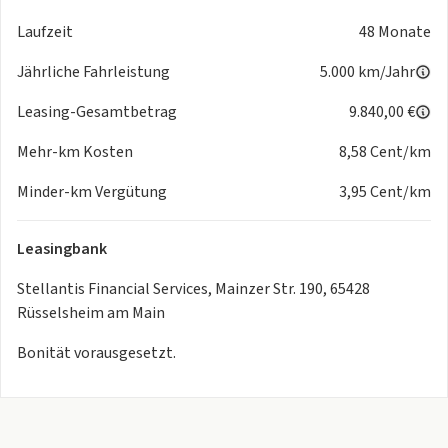
- Tagfahrlicht LED
Laufzeit
48 Monate
- Heckleuchten LED
RÄDER
Jährliche Fahrleistung
5.000 km/Jahr
-
LM-Felgen 6x16
TECHNIK & SICHERHEIT
Leasing-Gesamtbetrag
9.840,00 €
-
Bremsassistent
Mehr-km Kosten
8,58 Cent/km
-
Geschwindigkeits-Regelanlage (Tempomat)
- Airbag Fahrer-/Beifahrerseite
Minder-km Vergütung
3,95 Cent/km
- Parkbremse elektrisch
- Regen-/Lichtsensor
Leasingbank
EXTERIEUR
- Aussenspiegel Wagenfarbe
Stellantis Financial Services, Mainzer Str. 190, 65428
- Aussenspiegel elektr. verstellbar - beide
Rüsselsheim am Main
SONSTIGE AUSSTATTUNGEN
- Karosserie: 3-türig
Bonität vorausgesetzt.
- Reifen-Reparaturkit
- Schadstoffarm nach Abgasnorm Euro 6e
Weitere Merkmale
- Metallic-Lackierung Sun of Italy (Gelb)