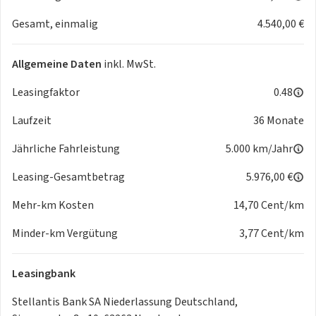
Passione rot 5,00 €
Gesamt, einmalig
4.540,00 €
Rosé gold Met. 7,00 €
Ozean grün Met. 7,00 €
Allgemeine Daten
inkl. MwSt.
Onyx schwarz 5,00 €
Ice weiß 5,00 €
Leasingfaktor
0.48
Celestial blau 7,00 €
Panoramadach (feststehend) 7,00 €
Laufzeit
36 Monate
Top-Plus Paket 5,00 €
Jährliche Fahrleistung
5.000 km/Jahr
Mode2-Ladekabel 3,00 €
Leasing-Gesamtbetrag
5.976,00 €
Mehr-km Kosten
14,70 Cent/km
Minder-km Vergütung
3,77 Cent/km
Leasingbank
Stellantis Bank SA Niederlassung Deutschland,