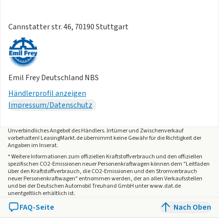
Cannstatter str. 46, 70190 Stuttgart
Emil Frey Deutschland NBS
Händlerprofil anzeigen
Impressum/Datenschutz
Unverbindliches Angebot des
Händlers
. Irrtümer und Zwischenverkauf
vorbehalten! LeasingMarkt.de übernimmt keine Gewähr für die Richtigkeit der
Angaben im Inserat.
* Weitere Informationen zum offiziellen Kraftstoffverbrauch und den offiziellen
spezifischen CO2-Emissionen neuer Personenkraftwagen können dem "Leitfaden
über den Kraftstoffverbrauch, die CO2-Emissionen und den Stromverbrauch
neuer Personenkraftwagen" entnommen werden, der an allen Verkaufsstellen
und bei der Deutschen Automobil Treuhand GmbH unter www.dat.de
unentgeltlich erhältlich ist.
FAQ-Seite
Nach Oben