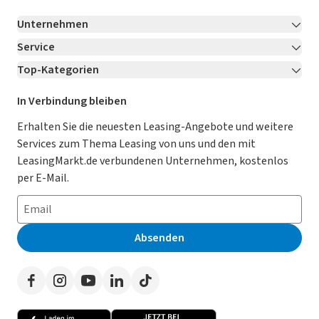
Unternehmen
Service
Über LeasingMarkt.de
Top-Kategorien
Kontakt
Karriere
Jetzt bewerben!
Leasing Deals
Ratgeber
Für Händler
In Verbindung bleiben
Gebrauchtwagen Leasing
Magazin
Kooperation mit AutoScout24
Erhalten Sie die neuesten Leasing-Angebote und weitere
Services zum Thema Leasing von uns und den mit
Leasing ohne Anzahlung
Datenschutz-Einstellungen
AGB
LeasingMarkt.de verbundenen Unternehmen, kostenlos
E-Auto Leasing
So funktioniert’s
Datenschutz
per E-Mail.
Privatleasing
Häufig gestellte Fragen
Impressum
Leasing-Vergleiche
Leasing-Lexikon
Erklärung zur Barrierefreiheit
Absenden
Herstellerverzeichnis
Auto-Tests
Presse
Händlerverzeichnis
Werben auf LeasingMarkt.de
Autoleasing in der Nähe