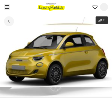
1
/
1