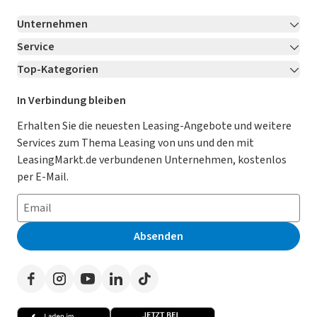
Unternehmen
Service
Über LeasingMarkt.de
Top-Kategorien
Kontakt
Karriere
Jetzt bewerben!
Leasing Deals
Ratgeber
Für Händler
In Verbindung bleiben
Gebrauchtwagen Leasing
Magazin
Kooperation mit AutoScout24
Erhalten Sie die neuesten Leasing-Angebote und weitere
Services zum Thema Leasing von uns und den mit
Leasing ohne Anzahlung
Datenschutz-Einstellungen
AGB
LeasingMarkt.de verbundenen Unternehmen, kostenlos
E-Auto Leasing
So funktioniert’s
Datenschutz
per E-Mail.
Privatleasing
Häufig gestellte Fragen
Impressum
Leasing-Vergleiche
Leasing-Lexikon
Erklärung zur Barrierefreiheit
Absenden
Herstellerverzeichnis
Auto-Tests
Presse
Händlerverzeichnis
Werben auf LeasingMarkt.de
Autoleasing in der Nähe