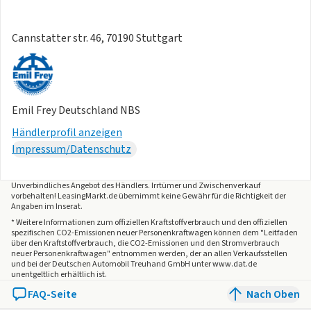
Cannstatter str. 46, 70190 Stuttgart
Emil Frey Deutschland NBS
Händlerprofil anzeigen
Impressum/Datenschutz
Unverbindliches Angebot des
Händlers
. Irrtümer und Zwischenverkauf
vorbehalten! LeasingMarkt.de übernimmt keine Gewähr für die Richtigkeit der
Angaben im Inserat.
* Weitere Informationen zum offiziellen Kraftstoffverbrauch und den offiziellen
spezifischen CO2-Emissionen neuer Personenkraftwagen können dem "Leitfaden
über den Kraftstoffverbrauch, die CO2-Emissionen und den Stromverbrauch
neuer Personenkraftwagen" entnommen werden, der an allen Verkaufsstellen
und bei der Deutschen Automobil Treuhand GmbH unter www.dat.de
unentgeltlich erhältlich ist.
FAQ-Seite
Nach Oben