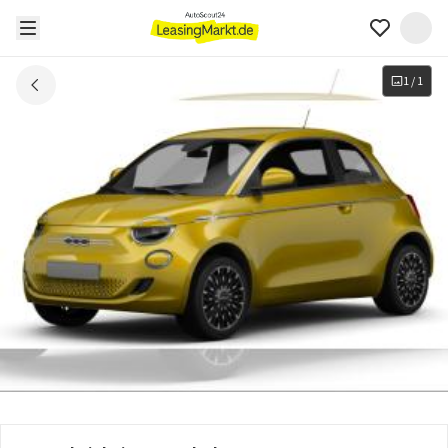
1
/
1