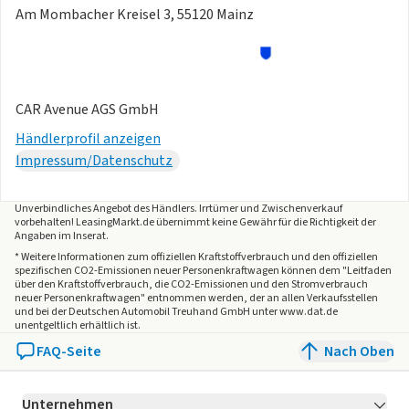
Am Mombacher Kreisel 3, 55120 Mainz
CAR Avenue AGS GmbH
Händlerprofil anzeigen
Impressum/Datenschutz
Unverbindliches Angebot des
Händlers
. Irrtümer und Zwischenverkauf
vorbehalten! LeasingMarkt.de übernimmt keine Gewähr für die Richtigkeit der
Angaben im Inserat.
* Weitere Informationen zum offiziellen Kraftstoffverbrauch und den offiziellen
spezifischen CO2-Emissionen neuer Personenkraftwagen können dem "Leitfaden
über den Kraftstoffverbrauch, die CO2-Emissionen und den Stromverbrauch
neuer Personenkraftwagen" entnommen werden, der an allen Verkaufsstellen
und bei der Deutschen Automobil Treuhand GmbH unter www.dat.de
unentgeltlich erhältlich ist.
FAQ-Seite
Nach Oben
Unternehmen