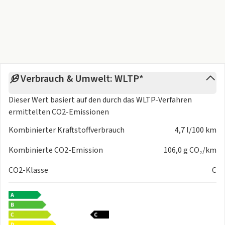
Mehrausstattung
City-Paket
Mobilitäts-Set (12-V-Kompressor und Reifendichtmittel)
Winter-Plus-Paket
Händlerseitige Services
Verbrauch & Umwelt: WLTP*
Starter-Paket (Fußmatten, Erste-Hilfe-Set, u.v.m.)
Dieser Wert basiert auf den durch das
WLTP-Verfahren
><><><><><><><><><><><><><><><><><><><><><><>
ermittelten CO2-Emissionen
<><><><><><><><><>
Leasingrückgabe-Schutz
Kombinierter Kraftstoffverbrauch
4,7 l/100 km
Rückgabe ohne Risiko: Unser Leasingrückgabe-Schutz deckt
Kombinierte CO2-Emission
106,0 g CO₂/km
Lack, Dellen, Innenraum und Felgen bis 3.000 € – mit nur 300
€ Selbstbehalt. Gilt nur im Kilometerleasing über die
CO2-Klasse
C
Mobilize Financial Services.
><><><><><><><><><><><><><><><><><><><><><><>
<><><><><><><><><>
>>> Trotz sorgfältiger Prüfung des Inserats sind