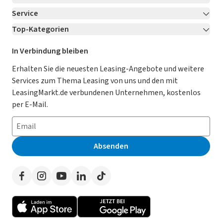
Service
Über LeasingMarkt.de
Top-Kategorien
Kontakt
Karriere
Jetzt bewerben!
Leasing Deals
Ratgeber
Für Händler
In Verbindung bleiben
Gebrauchtwagen Leasing
Magazin
Kooperation mit AutoScout24
Erhalten Sie die neuesten Leasing-Angebote und weitere
Services zum Thema Leasing von uns und den mit
Leasing ohne Anzahlung
Datenschutz-Einstellungen
AGB
LeasingMarkt.de verbundenen Unternehmen, kostenlos
E-Auto Leasing
So funktioniert’s
Datenschutz
per E-Mail.
Privatleasing
Häufig gestellte Fragen
Impressum
Leasing-Vergleiche
Leasing-Lexikon
Erklärung zur Barrierefreiheit
Absenden
Herstellerverzeichnis
Auto-Tests
Presse
Händlerverzeichnis
Werben auf LeasingMarkt.de
Autoleasing in der Nähe