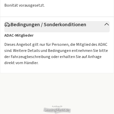
tiefeneinstellbar,
Bonität vorausgesetzt.
Lenkrad in Lederoptik, Licht- und Regensensor, Mobilitäts-
Set (12-V-Kompressor und Reifendichtmittel), Modelljahr
26,
Bedingungen / Sonderkonditionen
Multimediasystem Media Nav Live inkl. Connected
Navigation, My Safety – Konfiguration der
ADAC-Mitglieder
Fahrassistenzsysteme,
Müdigkeitserkennung + Aufmerksamkeitsassistent,
Dieses Angebot gilt nur für Personen, die Mitglied des ADAC
Nebelscheinwerfer, Partikelfilter, Rückfahrkamera,
sind. Weitere Details und Bedingungen entnehmen Sie bitte
Rücksitzlehne
der Fahrzeugbeschreibung oder erhalten Sie auf Anfrage
umklappbar, asymmetrisch (1/3 zu 2/3) ,
direkt vom Händler.
Schaltpunktanzeige, Seitenairbags für Fahrer- und
Beifahrersitz, Seitenscheiben
hinten und Heckscheibe stark getönt,
Sicherheitsabstandswarner, Sommerreifen,
Spurhalteassistent inkl. Spurhaltewarner,
Verkehrszeichenerkennung mit Geschwindigkeitswarner,
Warnhinweis 'nicht angelegte Gurte vorne und hinten'