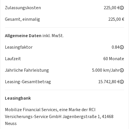
Elektrische Parkbremse, Elektronisches
Zulassungskosten
225,00 €
Stabilitätsprogramm (ESP)
Gesamt, einmalig
225,00 €
und Berganfahrhilfe, Erhöhte Mittelkonsole mit Armlehne
und Staufach, Fahrersitz höhenverstellbar mit
Lordosenstütze,
Allgemeine Daten
inkl. MwSt.
Fernlichtassistent, Frontairbags Fahrer- und Beifahrersitz,
Frontschürze in Wagenfarbe, Gurtstraffer hinten,
Leasingfaktor
0.84
Gurtstraffer
Laufzeit
60 Monate
vorne, Heckscheibe beheizbar mit Scheibenwischer,
Indirekte Reifendruckkontrolle, Induktive Smartphone-
Jährliche Fahrleistung
5.000 km/Jahr
Ladefläche,
Innenspiegel manuell abblendend, ISOFIX-
Leasing-Gesamtbetrag
15.742,80 €
Kindersitzbefestigung auf den hinteren Außenplätzen,
Keycard Handsfree,
Leasingbank
schlüsselloses Zugangs- und Startsystem, Klimaautomatik,
Kofferraumabdeckung, Kältemittel, LED-Abblendlicht und
Mobilize Financial Services, eine Marke der RCI
Halogen Fernlicht, LED-Tagfahrlicht, Leichtmetallräder
Versicherungs-Service GmbH Jagenbergstraße 1, 41468
TAGASAN, glanzgedreht, Lenkrad höhen- und
Neuss