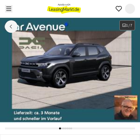
1
/
7