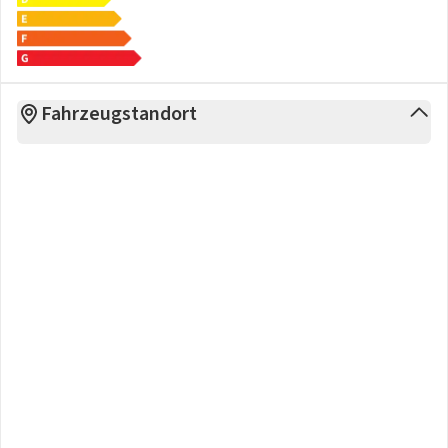
Abweichungen bei der Fahrzeugbeschreibung und bei den
Bildern zum Fahrzeug nicht auszuschließen. Die
Abbildungen und die Beschreibung dienen lediglich der
allgemeinen Identifizierung und stellen keine
Fahrzeugstandort
Gewährleistung / Anspruch im kaufrechtlichen Sinne dar.“
>>> Zwischenverkauf und Irrtümer für dieses Angebot sind
ausdrücklich vorbehalten. Ausschlaggebend sind einzig und
allein die Vereinbarungen in der Auftragsbestätigung oder
im Kaufvertrag. Den genauen Ausstattungsumfang erhalten
Sie von unserem Verkaufspersonal.