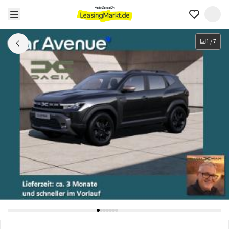
1
/
7