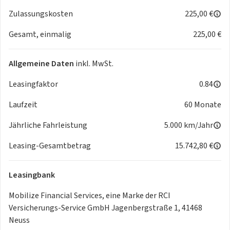
Beifahrersitz höhenverstellbar, Fernlichtassistent,
Zulassungskosten
225,00 €
Frontairbags
Gesamt, einmalig
225,00 €
Fahrer- und Beifahrersitz, Frontschürze in Wagenfarbe,
Gurtstraffer hinten, Gurtstraffer vorne, Heckscheibe
beheizbar mit
Allgemeine Daten
inkl. MwSt.
Scheibenwischer, Indirekte Reifendruckkontrolle,
Innenspiegel manuell abblendend, ISOFIX-
Leasingfaktor
0.84
Kindersitzbefestigung auf den
Laufzeit
60 Monate
hinteren Außenplätzen, Keycard Handsfree, schlüsselloses
Zugangs- und Startsystem, Klimaautomatik,
Jährliche Fahrleistung
5.000 km/Jahr
Kofferraumabdeckung, Kältemittel, LED-Abblendlicht und
Halogen Fernlicht, LED-Tagfahrlicht, Leichtmetallräder
Leasing-Gesamtbetrag
15.742,80 €
TERGAN,
schwarz, Lenkrad höhen- und tiefeneinstellbar, Lenkrad in
Leasingbank
Lederoptik, Licht- und Regensensor, Mobilitäts-Set (12-V
Kompressor und Reifendichtmittel), Modelljahr 26,
Mobilize Financial Services, eine Marke der RCI
Modulare Dachreling, Multimediasystem Media Display mit
Versicherungs-Service GmbH Jagenbergstraße 1, 41468
10,1-Zoll
Neuss