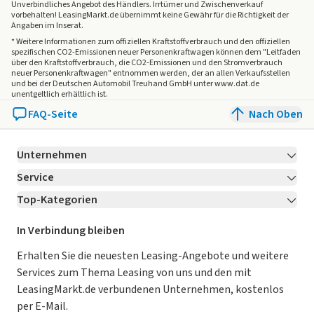
Unverbindliches Angebot des
Händlers
. Irrtümer und Zwischenverkauf
vorbehalten! LeasingMarkt.de übernimmt keine Gewähr für die Richtigkeit der
Angaben im Inserat.
* Weitere Informationen zum offiziellen Kraftstoffverbrauch und den offiziellen
spezifischen CO2-Emissionen neuer Personenkraftwagen können dem "Leitfaden
über den Kraftstoffverbrauch, die CO2-Emissionen und den Stromverbrauch
neuer Personenkraftwagen" entnommen werden, der an allen Verkaufsstellen
und bei der Deutschen Automobil Treuhand GmbH unter www.dat.de
unentgeltlich erhältlich ist.
FAQ-Seite
Nach Oben
Unternehmen
Service
Über LeasingMarkt.de
Top-Kategorien
Kontakt
Karriere
Jetzt bewerben!
Leasing Deals
Ratgeber
Für Händler
In Verbindung bleiben
Gebrauchtwagen Leasing
Magazin
Kooperation mit AutoScout24
Erhalten Sie die neuesten Leasing-Angebote und weitere
Services zum Thema Leasing von uns und den mit
Leasing ohne Anzahlung
Datenschutz-Einstellungen
AGB
LeasingMarkt.de verbundenen Unternehmen, kostenlos
E-Auto Leasing
So funktioniert’s
Datenschutz
per E-Mail.