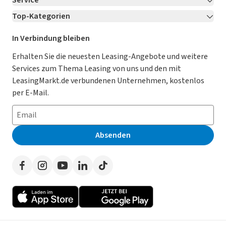
Service
Über LeasingMarkt.de
Top-Kategorien
Kontakt
Karriere
Jetzt bewerben!
Leasing Deals
Ratgeber
Für Händler
In Verbindung bleiben
Gebrauchtwagen Leasing
Magazin
Kooperation mit AutoScout24
Erhalten Sie die neuesten Leasing-Angebote und weitere
Services zum Thema Leasing von uns und den mit
Leasing ohne Anzahlung
Datenschutz-Einstellungen
AGB
LeasingMarkt.de verbundenen Unternehmen, kostenlos
E-Auto Leasing
So funktioniert’s
Datenschutz
per E-Mail.
Privatleasing
Häufig gestellte Fragen
Impressum
Leasing-Vergleiche
Leasing-Lexikon
Erklärung zur Barrierefreiheit
Absenden
Herstellerverzeichnis
Auto-Tests
Presse
Händlerverzeichnis
Werben auf LeasingMarkt.de
Autoleasing in der Nähe