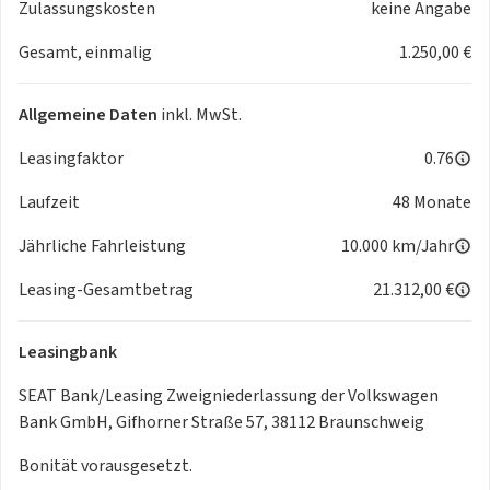
Komfort und Technik
Zulassungskosten
keine Angabe
- 3-Zonen Klimaautomatik
Gesamt, einmalig
1.250,00 €
- Komfortschlüssel
- Elektr. Gepäckraumklappe
- Wärmepumpe
Allgemeine Daten
inkl. MwSt.
- Fahrprofilauswahl
Leasingfaktor
- Dynamiklenkung
0.76
Sicherheit
Laufzeit
48 Monate
- Diebstahlwarnanlage
- Airbag für Fahrer und Beifahrer
Jährliche Fahrleistung
10.000 km/Jahr
- Reifendruckkontrolle
Leasing-Gesamtbetrag
- Felgenschloss
21.312,00 €
- Seitenairbags vorn mit Kopfairbagsystem und
Interaktionsairbag vorn
Leasingbank
Ausstattungspakete
- Drive Paket
SEAT Bank/Leasing Zweigniederlassung der Volkswagen
- Sportpaket
Bank GmbH, Gifhorner Straße 57, 38112 Braunschweig
- Winterpaket
Bonität vorausgesetzt.
- Protect Pack