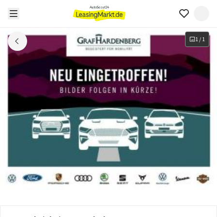
1
/
1