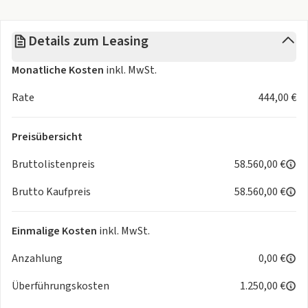
- Digitaler Radioempfang
- Wired & Wireless App-Connect
Details zum Leasing
Exterieur
- Außenspiegel elektr. anklappbar
Monatliche Kosten
inkl. MwSt.
- Vorbereitung für Anhängevorrichtung
- Frontscheibe in Dämmglas
Rate
444,00 €
- Seitenscheiben hinten und Heckscheibe abgedunkelt
Interieur
Preisübersicht
- Sitzheizung vorne
- Ambientebeleuchtung
Bruttolistenpreis
58.560,00 €
- Ambientebeleuchtung mehrfarbig
Brutto Kaufpreis
58.560,00 €
- Rücksitzlehne geteilt klappbar
- Vordersitze höhenverstellbar
- Multifunktions-Sportlederlenkrad beheizbar
Einmalige Kosten
inkl. MwSt.
- Innenspiegel automatisch abblendbar
Anzahlung
0,00 €
- Sitzbezüge in Stoff
- Licht und Sicht
Überführungskosten
1.250,00 €
- Licht- und Regensensor