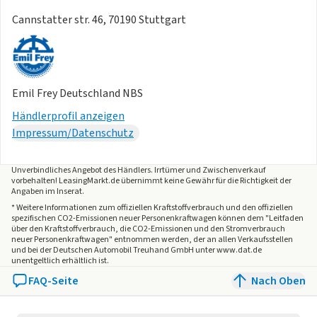
Cannstatter str. 46, 70190 Stuttgart
Emil Frey Deutschland NBS
Händlerprofil anzeigen
Impressum/Datenschutz
Unverbindliches Angebot des
Händlers
. Irrtümer und Zwischenverkauf
vorbehalten! LeasingMarkt.de übernimmt keine Gewähr für die Richtigkeit der
Angaben im Inserat.
* Weitere Informationen zum offiziellen Kraftstoffverbrauch und den offiziellen
spezifischen CO2-Emissionen neuer Personenkraftwagen können dem "Leitfaden
über den Kraftstoffverbrauch, die CO2-Emissionen und den Stromverbrauch
neuer Personenkraftwagen" entnommen werden, der an allen Verkaufsstellen
und bei der Deutschen Automobil Treuhand GmbH unter www.dat.de
unentgeltlich erhältlich ist.
FAQ-Seite
Nach Oben