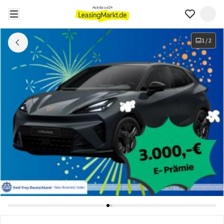
1
/
2