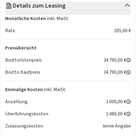
Details zum Leasing
ist in jedem Fall vom Kunden zu zahlen und steht in
keinem Zusammenhang mit der E-Auto-Förderung der
Monatliche Kosten
inkl. MwSt.
Bundesregierung (s. oben). Eine Bewilligung der E-Auto-
Förderung durch die Bundesregierung erfolgt außerhalb
Rate
205,00 €
dieses Angebots und hat keinen Einfluss auf die
ausgewiesene Leasingrate [bzw. Sonderzahlung].
Preisübersicht
Bruttolistenpreis
34.790,00 €
Brutto Kaufpreis
34.790,00 €
Einmalige Kosten
inkl. MwSt.
Anzahlung
3.000,00 €
Überführungskosten
1.480,00 €
Zulassungskosten
keine Angabe