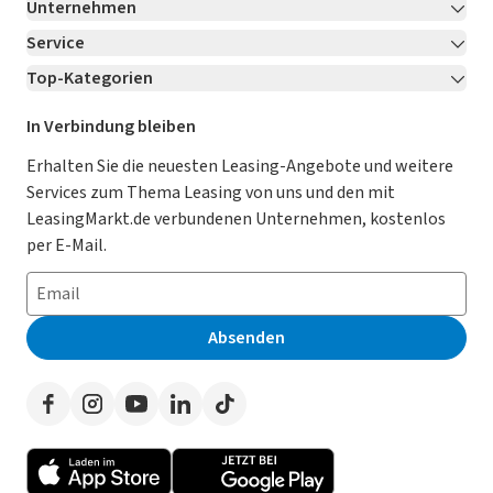
Unternehmen
Service
Über LeasingMarkt.de
Top-Kategorien
Kontakt
Karriere
Jetzt bewerben!
Leasing Deals
Ratgeber
Für Händler
In Verbindung bleiben
Gebrauchtwagen Leasing
Magazin
Kooperation mit AutoScout24
Erhalten Sie die neuesten Leasing-Angebote und weitere
Services zum Thema Leasing von uns und den mit
Leasing ohne Anzahlung
Datenschutz-Einstellungen
AGB
LeasingMarkt.de verbundenen Unternehmen, kostenlos
E-Auto Leasing
So funktioniert’s
Datenschutz
per E-Mail.
Privatleasing
Häufig gestellte Fragen
Impressum
Leasing-Vergleiche
Leasing-Lexikon
Erklärung zur Barrierefreiheit
Absenden
Herstellerverzeichnis
Auto-Tests
Presse
Händlerverzeichnis
Werben auf LeasingMarkt.de
Autoleasing in der Nähe