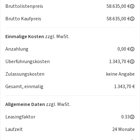
* Kessy advanced, schlüsselloses Schließ- und Startsystem
Bruttolistenpreis
58.635,00 €
mit Safe Sicherung
Brutto Kaufpreis
58.635,00 €
* Komfortöffnung Heckklappe (Virtuelles Pedal)
* Kopfstütze für Vordersitz
* Kreuzungsassistent
Einmalige Kosten
zzgl. MwSt.
* 2 USB-C-Schnittstellen vorn
Anzahlung
0,00 €
* CUPRA Pedalerie und Fußablage in Dark Aluminium
* HD-Matrix-LED-Scheinwerfer mit Projektionsfunktion und
Überführungskosten
1.343,70 €
Welcome Ceremony
* 2 Leseleuchten vorn,2 hinten
Zulassungskosten
keine Angabe
* 230V Wechselrichter und Steckdose für Europa
Gesamt, einmalig
1.343,70 €
* Ablenkungs- und Müdigkeitserkennung
* Adaptive Fahrwerksregelung DCC
* Außenspiegel mit Memoryfunktion elektrisch
Allgemeine Daten
zzgl. MwSt.
anklapp-/einstellbar, separat
beheizbar
Leasingfaktor
0.33
* Automatische Distanzregelung ACC
Laufzeit
24 Monate
* Climatronic ( 3-Zonen ) mit Klimabedienteil hinten
* CUPRA Supersportmultifunktionslenkrad, beheizbar mit