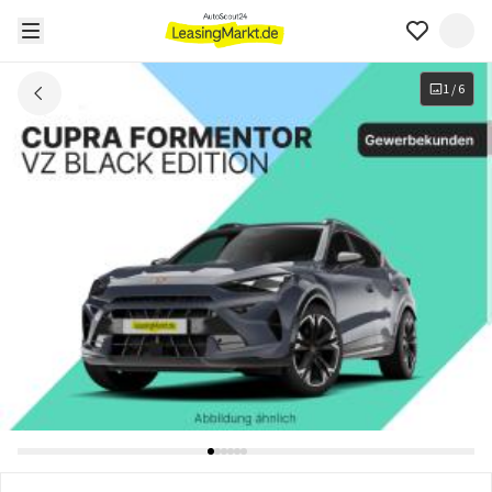
1
/
6