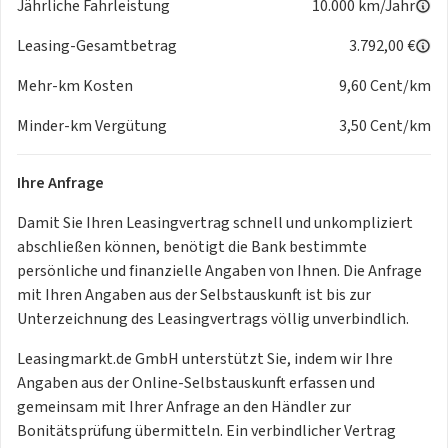
Jährliche Fahrleistung
10.000 km/Jahr
CUPRA Mode Selector
* Dachreling, schwarz
Leasing-Gesamtbetrag
3.792,00 €
* Dämpfung hinten,Sportausführung
Mehr-km Kosten
9,60 Cent/km
* Diebstahl-Warnanlage inkl. Innenraumüberwachng, Back-
up-Horn,
Minder-km Vergütung
3,50 Cent/km
Abschleppschutz
* Lautsprecher, vorn und hinten
Ihre Anfrage
* LED- Hauptscheinwerfer mit variabler Lichtverteilung
* Leichtmetallräder 8J x 19
Damit Sie Ihren Leasingvertrag schnell und unkompliziert
* Lendenwirbelstütze, elektr. einstellbar für linke
abschließen können, benötigt die Bank bestimmte
Vordersitzlehne
persönliche und finanzielle Angaben von Ihnen. Die Anfrage
* Leuchtweitenregulierung,autom.dynamisch (reguliert sich
mit Ihren Angaben aus der Selbstauskunft ist bis zur
im Fahrbetrieb)
Unterzeichnung des Leasingvertrags völlig unverbindlich.
* Matrix-Beam hochauflösend plus digitale Projektion
* Mittelarmlehne vorn
Leasingmarkt.de GmbH unterstützt Sie, indem wir Ihre
* Nebelscheinwerfer
Angaben aus der Online-Selbstauskunft erfassen und
* Pannen-Set
gemeinsam mit Ihrer Anfrage an den Händler zur
* Privater Notruf
Bonitätsprüfung übermitteln. Ein verbindlicher Vertrag