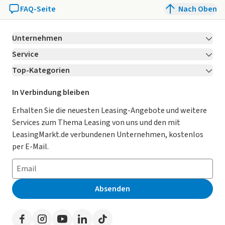
FAQ-Seite
Nach Oben
Unternehmen
Service
Über LeasingMarkt.de
Top-Kategorien
Kontakt
Karriere
Jetzt bewerben!
Leasing Deals
Ratgeber
Für Händler
In Verbindung bleiben
Gebrauchtwagen Leasing
Magazin
Kooperation mit AutoScout24
Erhalten Sie die neuesten Leasing-Angebote und weitere
Services zum Thema Leasing von uns und den mit
Leasing ohne Anzahlung
Datenschutz-Einstellungen
AGB
LeasingMarkt.de verbundenen Unternehmen, kostenlos
E-Auto Leasing
So funktioniert’s
Datenschutz
per E-Mail.
Privatleasing
Häufig gestellte Fragen
Impressum
Leasing-Vergleiche
Leasing-Lexikon
Erklärung zur Barrierefreiheit
Absenden
Herstellerverzeichnis
Auto-Tests
Presse
Händlerverzeichnis
Werben auf LeasingMarkt.de