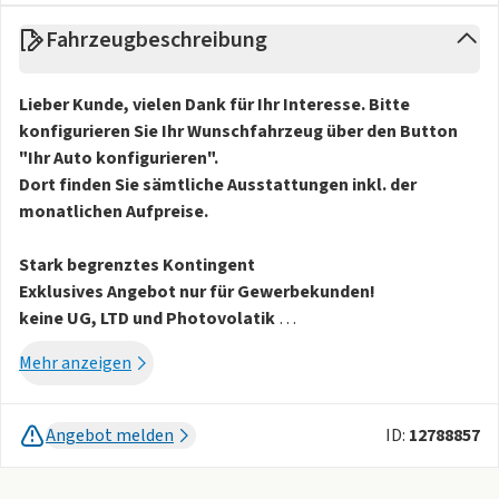
Fahrzeugbeschreibung
Lieber Kunde, vielen Dank für Ihr Interesse. Bitte
konfigurieren Sie Ihr Wunschfahrzeug über den Button
"Ihr Auto konfigurieren".
Dort finden Sie sämtliche Ausstattungen inkl. der
monatlichen Aufpreise.
Stark begrenztes Kontingent
Exklusives Angebot nur für Gewerbekunden!
keine UG, LTD und Photovolatik
Mehr anzeigen
Einmalige Kosten: 1344 zzgl. MwSt.
(Überführungskosten)
Angebot melden
ID:
12788857
Lieferzeit 3 Monate ab Bestellung
Es ist kein früherer Liefertermin möglich!