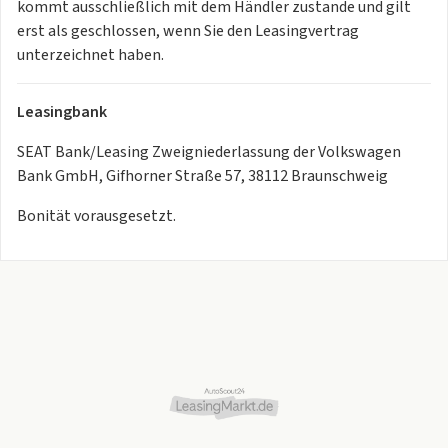
* Progressivlenkung
kommt ausschließlich mit dem Händler zustande und gilt
* Reifen 245/40 R19 94Y sportiv (Polymerbeschichtung)
erst als geschlossen, wenn Sie den Leasingvertrag
* Reifendruckkontrolle
unterzeichnet haben.
* Rückfahrkamera
* Scheibenbremsen vorn
Leasingbank
* Sitzbezüge in Stoff
* Sitzeinstellung, links elektrisch mit Memory, rechts
SEAT Bank/Leasing Zweigniederlassung der Volkswagen
mechan. höheneinstellbar
Bank GmbH, Gifhorner Straße 57, 38112 Braunschweig
* Sitzheizung für Vordersitze getrennt regelbar
Bonität vorausgesetzt.
* Smart Ambient Light
* Speedlimiter mit Intelligent Speed Assist (ISA)
* Sportsitze vorn
* Sprachsteuerung
* Spurhalteassistent
* Tür und Seitenverkleidung
* Verkehrszeichenerkennung
* Virtual Cockpit
* Vorbereitet für die Aktivierung von CUPRA CONNECT mit
kostenloser