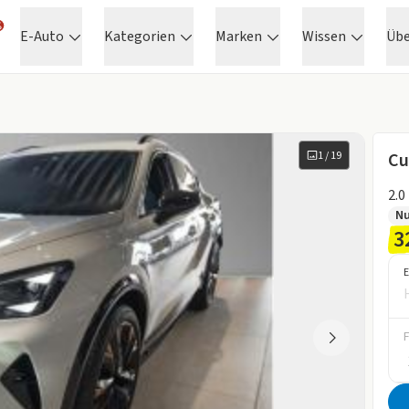
E-Auto
Kategorien
Marken
Wissen
Üb
1
/
19
Cu
2.0
N
3
E