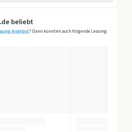
wagen
hten
.de beliebt
rheber
asing Angebot
? Dann könnten auch folgende Leasing
ik
Weiß)
Zentralverr.
gen
ystem
ung