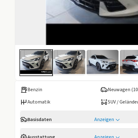
Benzin
Neuwagen (10
Automatik
SUV / Geländ
Basisdaten
Anzeigen
Verfügbarkeit
Sofort
Ausstattung
Anzeigen