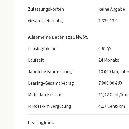
- Stauassistent
- Wegfahrsperre
Zulassungskosten
keine Angabe
- Differentialsperre ( XDS )
- Allrad
Gesamt, einmalig
1.336,13 €
Komfort
- 7-Gang-Automatikgetriebe
Allgemeine Daten
zzgl. MwSt.
- Lenkradheizung
- Sitzheizung vorne
Leasingfaktor
0.61
- Adaptive Fahrwerksregelung DCC
Laufzeit
24 Monate
- Ausparkassistent
- Fahrersitz elektrisch einstellbar
Jährliche Fahrleistung
10.000 km/Jahr
- Keyless Advanced
- Klimaautomatik Climatronic 3-Zonen
Leasing-Gesamtbetrag
7.800,00 €
- Sportlenkrad mit Schaltwippen
Mehr-km Kosten
11,42 Cent/km
- Ambientebeleuchtung
- Automatische Distanzregelung ACC
Minder-km Vergütung
4,17 Cent/km
- Fahrersitz elektrisch einstellbar mit Lendenwirb
- Fensterheber elektrisch
Leasingbank
- Heckklappe elektrisch (öffnen und schließen)