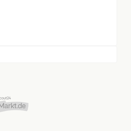
derkennung
rung
gen
g