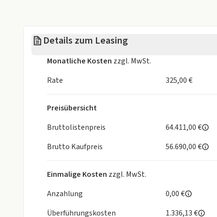
- Center-Airbag
- Doppelairbag
- Erweitertes Sicherheitssystem
Details zum Leasing
- ESP
- Fahrerairbag
Monatliche Kosten
zzgl. MwSt.
- Geschwindigkeitsbegrenzer
- Kindersitzbefestigung ISOFIX Beifahrersitz
Rate
325,00 €
- Knieairbag vorne
- Kopfstützen hinten
Preisübersicht
- Lichtsensor
- Müdigkeitserkennung
Bruttolistenpreis
64.411,00 €
- Notbremsassistent / Front Assist
Brutto Kaufpreis
56.690,00 €
- Notrufsystem
- Radschrauben mit Diebstahlsicherung
- Reifendruckkontrolle
Einmalige Kosten
zzgl. MwSt.
- Seitenairbags hinten
- Spurhalteassistent
Anzahlung
0,00 €
- Spurwechselassistent
Überführungskosten
1.336,13 €