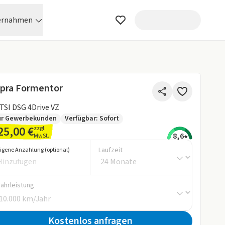
ernahmen
pra Formentor
 TSI DSG 4Drive VZ
ur Gewerbekunden
Verfügbar: Sofort
25,00 €
zzgl.
8,6
MwSt.
Laufzeit
igene Anzahlung (optional)
Fahrleistung
Kostenlos anfragen