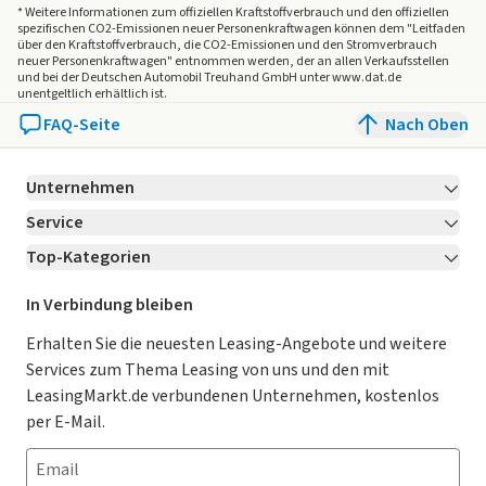
* Weitere Informationen zum offiziellen Kraftstoffverbrauch und den offiziellen
spezifischen CO2-Emissionen neuer Personenkraftwagen können dem "Leitfaden
über den Kraftstoffverbrauch, die CO2-Emissionen und den Stromverbrauch
neuer Personenkraftwagen" entnommen werden, der an allen Verkaufsstellen
und bei der Deutschen Automobil Treuhand GmbH unter www.dat.de
unentgeltlich erhältlich ist.
FAQ-Seite
Nach Oben
Unternehmen
Service
Über LeasingMarkt.de
Top-Kategorien
Kontakt
Karriere
Jetzt bewerben!
Leasing Deals
Ratgeber
Für Händler
In Verbindung bleiben
Gebrauchtwagen Leasing
Magazin
Kooperation mit AutoScout24
Erhalten Sie die neuesten Leasing-Angebote und weitere
Services zum Thema Leasing von uns und den mit
Leasing ohne Anzahlung
Datenschutz-Einstellungen
AGB
LeasingMarkt.de verbundenen Unternehmen, kostenlos
E-Auto Leasing
So funktioniert’s
Datenschutz
per E-Mail.
Privatleasing
Häufig gestellte Fragen
Impressum