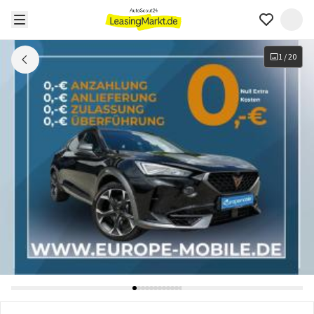
1
/
20