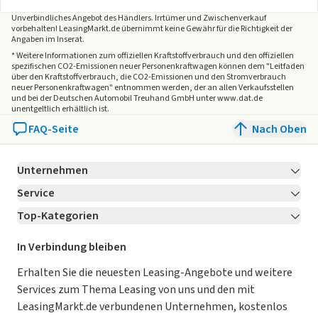
Unverbindliches Angebot des
Händlers
. Irrtümer und Zwischenverkauf
vorbehalten! LeasingMarkt.de übernimmt keine Gewähr für die Richtigkeit der
Angaben im Inserat.
* Weitere Informationen zum offiziellen Kraftstoffverbrauch und den offiziellen
spezifischen CO2-Emissionen neuer Personenkraftwagen können dem "Leitfaden
über den Kraftstoffverbrauch, die CO2-Emissionen und den Stromverbrauch
neuer Personenkraftwagen" entnommen werden, der an allen Verkaufsstellen
und bei der Deutschen Automobil Treuhand GmbH unter www.dat.de
unentgeltlich erhältlich ist.
FAQ-Seite
Nach Oben
Unternehmen
Service
Über LeasingMarkt.de
Top-Kategorien
Kontakt
Karriere
Jetzt bewerben!
Leasing Deals
Ratgeber
Für Händler
In Verbindung bleiben
Gebrauchtwagen Leasing
Magazin
Kooperation mit AutoScout24
Erhalten Sie die neuesten Leasing-Angebote und weitere
Services zum Thema Leasing von uns und den mit
Leasing ohne Anzahlung
Datenschutz-Einstellungen
AGB
LeasingMarkt.de verbundenen Unternehmen, kostenlos