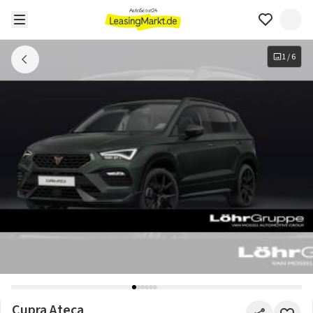
1
/
6
Cupra Ateca