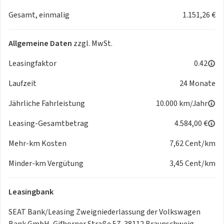
- Klimaautomatik Climatronic 2-Zonen
Gesamt, einmalig
1.151,26 €
- Multifunktions-Sportlenkrad
- Sportlenkrad mit Schaltwippen
- Ambientebeleuchtung
Allgemeine Daten
zzgl. MwSt.
- Automatische Distanzregelung ACC
- Fahrersitz elektr. einstellbar mit Memoryfunktion
Leasingfaktor
0.42
- Fahrersitz elektrisch einstellbar mit Lendenwirbelstütze
Laufzeit
24 Monate
- Fahrprofilauswahl
- Fensterheber elektrisch
Jährliche Fahrleistung
10.000 km/Jahr
- Fernlichtassistent
- Freisprecheinrichtung Bluetooth
Leasing-Gesamtbetrag
4.584,00 €
- Gepäckraumabdeckung
Mehr-km Kosten
7,62 Cent/km
- Heckklappe elektrisch (öffnen und schließen)
- Heckklappe elektrisch (öffnen und schließen)
Minder-km Vergütung
3,45 Cent/km
sensorgesteuert
- Keyless Entry
Leasingbank
- Mittelarmlehne vorn
- Parklenkassistent / Park Assist
SEAT Bank/Leasing Zweigniederlassung der Volkswagen
- Regensensor
Bank GmbH, Gifhorner Straße 57, 38112 Braunschweig