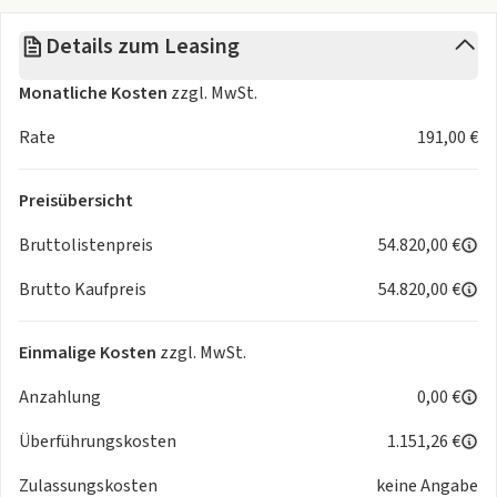
- Müdigkeitserkennung
Details zum Leasing
- Netztrennwand
- Notbremsassistent / Front Assist
Monatliche Kosten
zzgl. MwSt.
- Notrufsystem
- Radschrauben mit Diebstahlsicherung
Rate
191,00 €
- Reifendruckkontrolle
- Seitenairbags vorne
Preisübersicht
- Spurhalteassistent
- Spurwechselassistent
Bruttolistenpreis
54.820,00 €
- Stauassistent
Brutto Kaufpreis
54.820,00 €
- Wegfahrsperre
- Differentialsperre ( XDS )
- Allrad
Einmalige Kosten
zzgl. MwSt.
Komfort
Anzahlung
0,00 €
- 7-Gang-Automatikgetriebe
- Lenkradheizung
Überführungskosten
1.151,26 €
- Sitzheizung vorne
- Fahrersitz elektrisch einstellbar
Zulassungskosten
keine Angabe