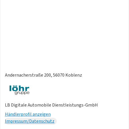
- Dynamiklenkung
- Verkehrszeichenerkennung
- HU+AU neu
- Metallic-Lackierung
- Nichtraucherfahrzeug
- Scheckheft gepflegt
Andernacherstraße 200, 56070 Koblenz
LB Digitale Automobile Dienstleistungs-GmbH
Händlerprofil anzeigen
Impressum/Datenschutz