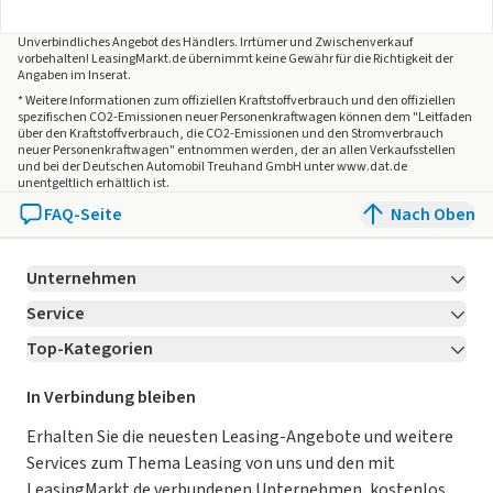
Unverbindliches Angebot des
Händlers
. Irrtümer und Zwischenverkauf
vorbehalten! LeasingMarkt.de übernimmt keine Gewähr für die Richtigkeit der
Angaben im Inserat.
* Weitere Informationen zum offiziellen Kraftstoffverbrauch und den offiziellen
spezifischen CO2-Emissionen neuer Personenkraftwagen können dem "Leitfaden
über den Kraftstoffverbrauch, die CO2-Emissionen und den Stromverbrauch
neuer Personenkraftwagen" entnommen werden, der an allen Verkaufsstellen
und bei der Deutschen Automobil Treuhand GmbH unter www.dat.de
unentgeltlich erhältlich ist.
FAQ-Seite
Nach Oben
Unternehmen
Service
Über LeasingMarkt.de
Top-Kategorien
Kontakt
Karriere
Jetzt bewerben!
Leasing Deals
Ratgeber
Für Händler
In Verbindung bleiben
Gebrauchtwagen Leasing
Magazin
Kooperation mit AutoScout24
Erhalten Sie die neuesten Leasing-Angebote und weitere
Services zum Thema Leasing von uns und den mit
Leasing ohne Anzahlung
Datenschutz-Einstellungen
AGB
LeasingMarkt.de verbundenen Unternehmen, kostenlos