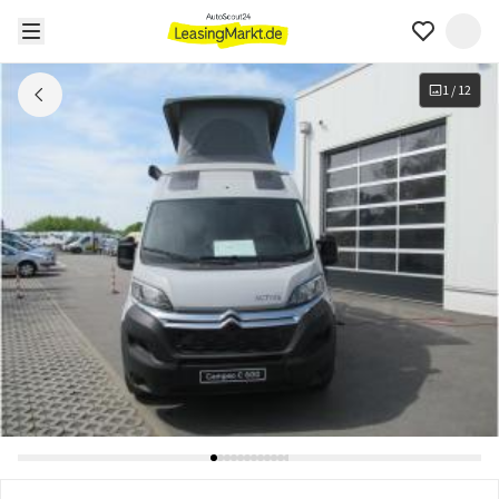
1
/
12