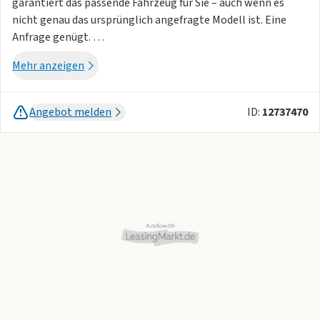
garantiert das passende Fahrzeug für Sie – auch wenn es
nicht genau das ursprünglich angefragte Modell ist. Eine
Anfrage genügt.
Mehr anzeigen
Einzelstück! Tageszulassung ohne Kilometer!
Angebot melden
ID:
12737470